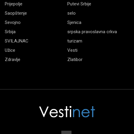
Prijepolje
Putevi Srbije
Saopštenje
selo
Sevojno
Sjenica
Srbija
srpska pravoslavna crkva
SVILAJNAC
turizam
Užice
Vesti
Zdravlje
Zlatibor