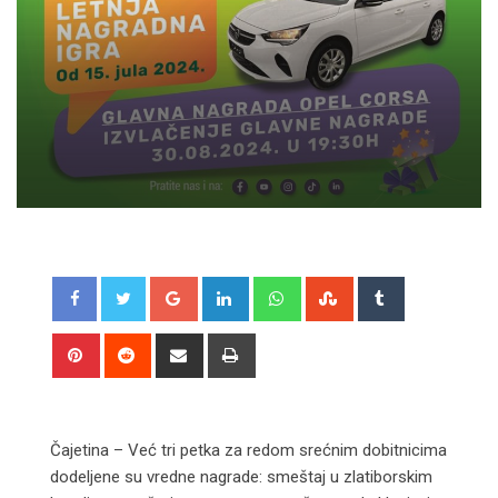
Google+
LinkedIn
Whatsapp
StumbleUpon
Tumblr
Pinterest
Reddit
Share
Print
via
Email
Čajetina – Već tri petka za redom srećnim dobitnicima
dodeljene su vredne nagrade: smeštaj u zlatiborskim