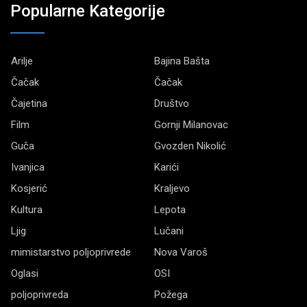
Popularne Kategorije
Arilje
Bajina Bašta
Čačak
Čačak
Čajetina
Društvo
Film
Gornji Milanovac
Guča
Gvozden Nikolić
Ivanjica
Karići
Kosjerić
Kraljevo
Kultura
Lepota
Ljig
Lučani
mimistarstvo poljoprivrede
Nova Varoš
Oglasi
OSI
poljoprivreda
Požega