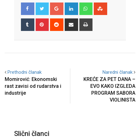
Google+
LinkedIn
Whatsapp
StumbleUpon
Tumblr
Pinterest
Reddit
Share
Print
via
Email
Prethodni članak
Naredni članak
Momirović: Ekonomski
KREĆE ZA PET DANA –
rast zavisi od rudarstva i
EVO KAKO IZGLEDA
industrije
PROGRAM SABORA
VIOLINISTA
Slični članci