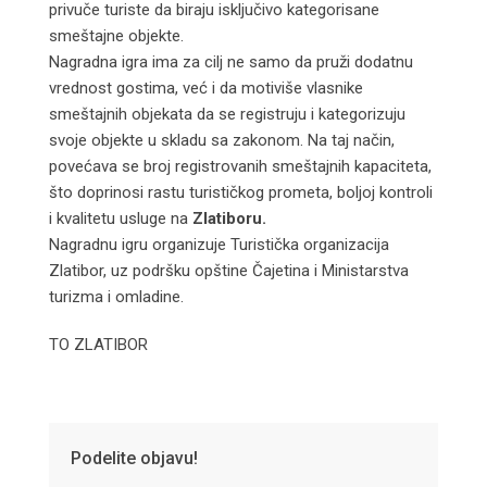
privuče turiste da biraju isključivo kategorisane
smeštajne objekte.
Nagradna igra ima za cilj ne samo da pruži dodatnu
vrednost gostima, već i da motiviše vlasnike
smeštajnih objekata da se registruju i kategorizuju
svoje objekte u skladu sa zakonom. Na taj način,
povećava se broj registrovanih smeštajnih kapaciteta,
što doprinosi rastu turističkog prometa, boljoj kontroli
i kvalitetu usluge na
Zlatiboru.
Nagradnu igru organizuje Turistička organizacija
Zlatibor, uz podršku opštine Čajetina i Ministarstva
turizma i omladine.
TO ZLATIBOR
Podelite objavu!