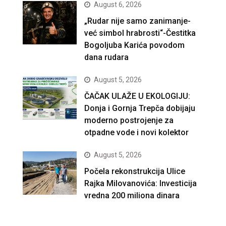
August 6, 2026
„Rudar nije samo zanimanje-
već simbol hrabrosti“-Čestitka
Bogoljuba Karića povodom
dana rudara
August 5, 2026
ČAČAK ULAŽE U EKOLOGIJU:
Donja i Gornja Trepča dobijaju
moderno postrojenje za
otpadne vode i novi kolektor
August 5, 2026
Počela rekonstrukcija Ulice
Rajka Milovanovića: Investicija
vredna 200 miliona dinara