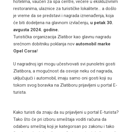
hotelima, vaučeri za spa centre, večere u ekskluzivnim
restoranima, ulaznice za turističke lokalitete… a došlo
je vreme da se predstavi i nagrada iznenađenja, koja
će biti dodeljena na glavnom izvlačenju,
u petak 30.
avgusta 2024. godine.
Turistička organizacija Zlatibor kao glavnu nagradu
srećnom dobitniku poklanja nov
automobil marke
Opel Corsa
!
U nagradnoj igri mogu učestvovati svi punoletni gosti
Zlatibora, a mogućnost da osvoje neku od nagrada,
uključujući i automobil, imaju samo oni gosti koji su
tokom svog boravka na Zlatiboru prijavljeni u portal E-
turista.
Kako turisti da znaju da su prijavljeni u portal E-turista?
Tako što će pri izboru smeštaja voditi računa da
odaberu smeštaj koji je kategorsan po zakonu i tako