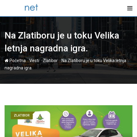
Skip
to
content
Na Zlatiboru je u toku Velika
letnja nagradna igra.
-
-
-
Početna
Vesti
Zlatibor
Na Zlatiboru je u toku Velika letnja
nagradna igra.
ZLATIBOR