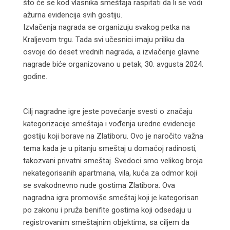
što će se kod vlasnika smeštaja raspitati da li se vodi
ažurna evidencija svih gostiju.
Izvlačenja nagrada se organizuju svakog petka na
Kraljevom trgu. Tada svi učesnici imaju priliku da
osvoje do deset vrednih nagrada, a izvlačenje glavne
nagrade biće organizovano u petak, 30. avgusta 2024.
godine.
Cilj nagradne igre jeste povećanje svesti o značaju
kategorizacije smeštaja i vođenja uredne evidencije
gostiju koji borave na Zlatiboru. Ovo je naročito važna
tema kada je u pitanju smeštaj u domaćoj radinosti,
takozvani privatni smeštaj. Svedoci smo velikog broja
nekategorisanih apartmana, vila, kuća za odmor koji
se svakodnevno nude gostima Zlatibora. Ova
nagradna igra promoviše smeštaj koji je kategorisan
po zakonu i pruža benifite gostima koji odsedaju u
registrovanim smeštajnim objektima, sa ciljem da