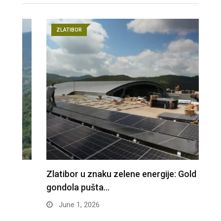
ZLATIBOR
Zlatibor u znaku zelene energije: Gold
Z
gondola pušta…
p
June 1, 2026