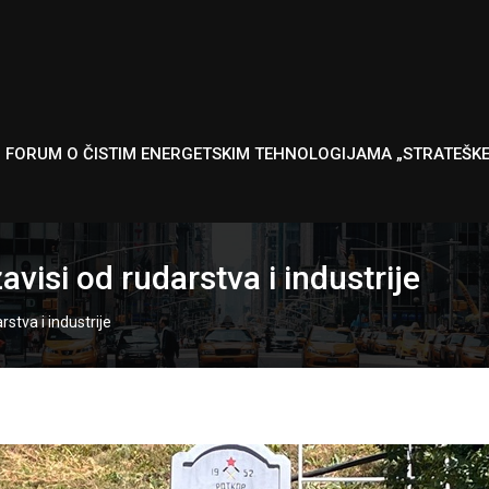
I FORUM O ČISTIM ENERGETSKIM TEHNOLOGIJAMA „STRATEŠK
visi od rudarstva i industrije
stva i industrije