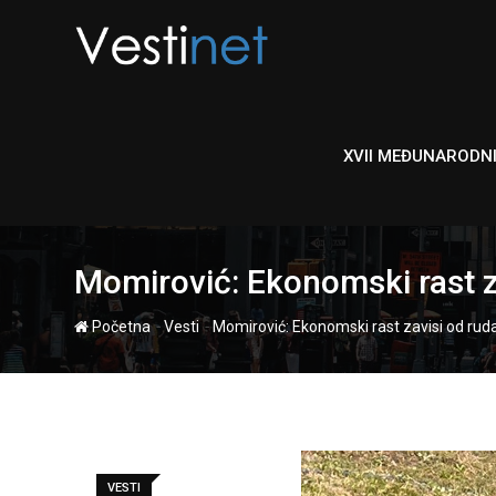
Skip
to
content
XVII MEĐUNARODN
Momirović: Ekonomski rast za
-
-
Početna
Vesti
Momirović: Ekonomski rast zavisi od rudar
VESTI