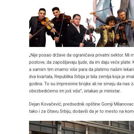
„Nije posao države da ograničava privatni sektor. Mi
poslove, da zapošljavaju ljude, da im daju veće plate
a samim tim imamo više para da platimo našim lekarim
dva kvartala, Republika Srbija je bila zemlja koja je im
godina. To su impresivne brojke ali ne smeju da nas z
obezbedićemo im još više”, istakao je ministar.
Dejan Kovačević, predsednik opštine Gornji Milanovac
tako i za čitavu Srbiju, dodavši da je to mesto na ko