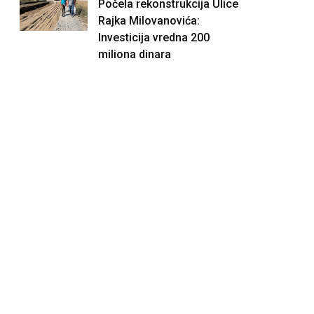
Počela rekonstrukcija Ulice
Rajka Milovanovića:
Investicija vredna 200
miliona dinara