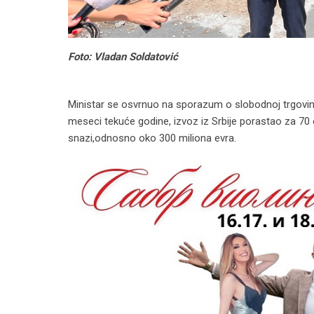
Foto: Vladan Soldatović
Ministar se osvrnuo na sporazum o slobodnoj trgovini
meseci tekuće godine, izvoz iz Srbije porastao za 70
snazi,odnosno oko 300 miliona evra.