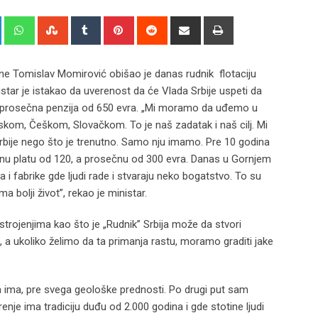
+
LinkedIn
Whatsapp
StumbleUpon
Tumblr
Pinterest
Reddit
Share
Print
via
Email
vine Tomislav Momirović obišao je danas rudnik flotaciju
istar je istakao da uverenost da će Vlada Srbije uspeti da
ra i prosečna penzija od 650 evra. „Mi moramo da uđemo u
om, Češkom, Slovačkom. To je naš zadatak i naš cilj. Mi
Srbije nego što je trenutno. Samo nju imamo. Pre 10 godina
nu platu od 120, a prosečnu od 300 evra. Danas u Gornjem
 fabrike gde ljudi rade i stvaraju neko bogatstvo. To su
a bolji život”, rekao je ministar.
strojenjima kao što je „Rudnik” Srbija može da stvori
, a ukoliko želimo da ta primanja rastu, moramo graditi jake
 ima, pre svega geološke prednosti. Po drugi put sam
je ima tradiciju duđu od 2.000 godina i gde stotine ljudi