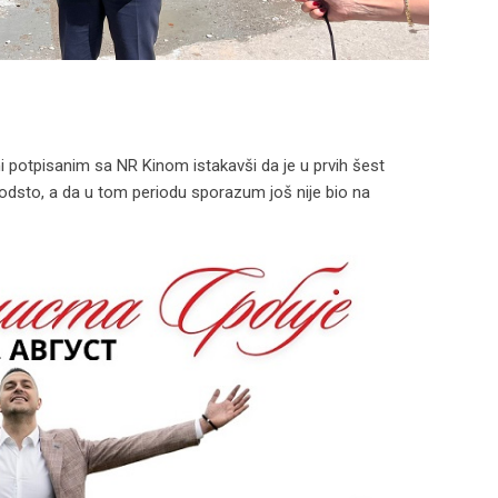
 potpisanim sa NR Kinom istakavši da je u prvih šest
 odsto, a da u tom periodu sporazum još nije bio na