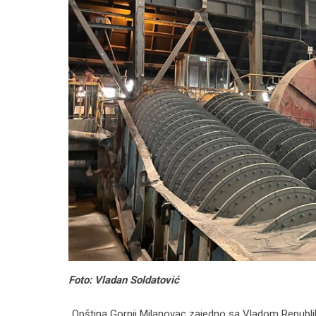
Foto: Vladan Soldatović
„Opština Gornji Milanovac zajedno sa Vladom Republi