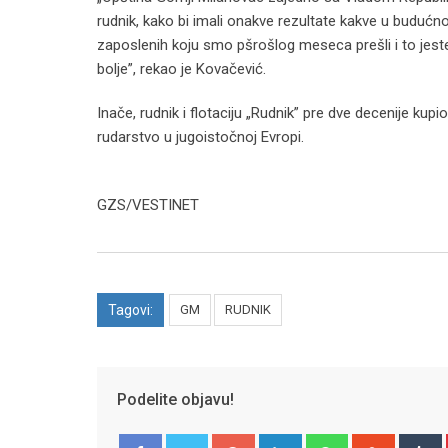
rudnik, kako bi imali onakve rezultate kakve u budućn
zaposlenih koju smo pšrošlog meseca prešli i to jeste
bolje”, rekao je Kovačević.
Inače, rudnik i flotaciju „Rudnik” pre dve decenije kupi
rudarstvo u jugoistočnoj Evropi.
GZS/VESTINET
Tagovi:
GM
RUDNIK
Podelite objavu!
Google+
LinkedIn
Whatsapp
Stumble
T