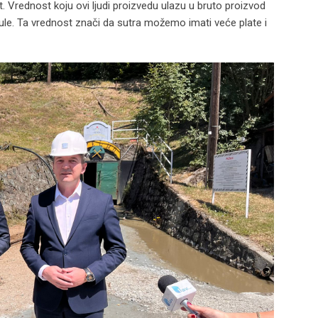
 Vrednost koju ovi ljudi proizvedu ulazu u bruto proizvod
skule. Ta vrednost znači da sutra možemo imati veće plate i