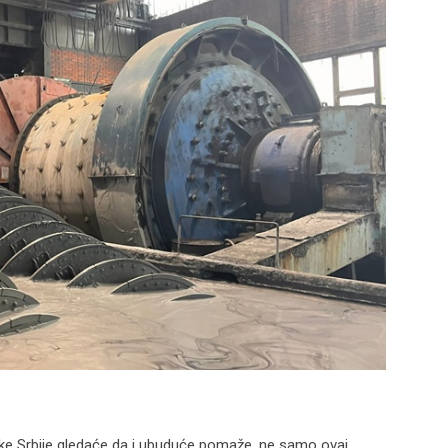
ke Srbije gledaće da i ubuduće pomaže, ne samo ovaj