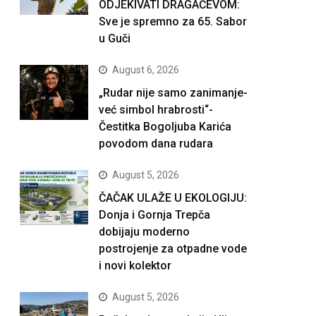
ODJEKIVATI DRAGAČEVOM:
Sve je spremno za 65. Sabor
u Guči
August 6, 2026
„Rudar nije samo zanimanje-
već simbol hrabrosti“-
Čestitka Bogoljuba Karića
povodom dana rudara
August 5, 2026
ČAČAK ULAŽE U EKOLOGIJU:
Donja i Gornja Trepča
dobijaju moderno
postrojenje za otpadne vode
i novi kolektor
August 5, 2026