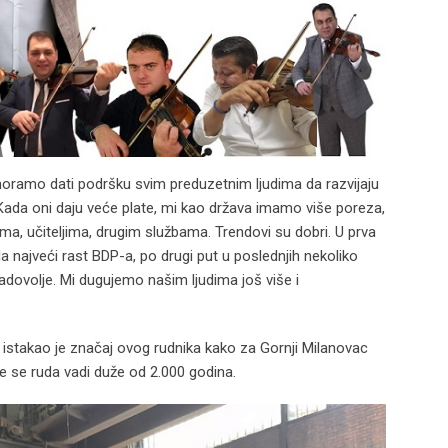
 moramo dati podršku svim preduzetnim ljudima da razvijaju
. Kada oni daju veće plate, mi kao država imamo više poreza,
a, učiteljima, drugim službama. Trendovi su dobri. U prva
ala najveći rast BDP-a, po drugi put u poslednjih nekoliko
adovolje. Mi dugujemo našim ljudima još više i
 istakao je značaj ovog rudnika kako za Gornji Milanovac
me se ruda vadi duže od 2.000 godina.