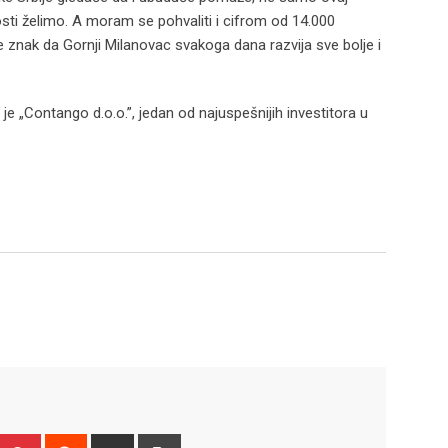
osti želimo. A moram se pohvaliti i cifrom od 14.000
 znak da Gornji Milanovac svakoga dana razvija sve bolje i
o je „Contango d.o.o.”, jedan od najuspešnijih investitora u
Upon
umblr
Pinterest
Reddit
Share
Print