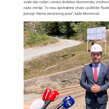
svaki dan rudari i stvara dodatnu ekonomsku vrednost.
naše zemlje. To nisu apstraktne stvari i političke flo
penzije. Nema skraćenog puta”, kaže Momirović.