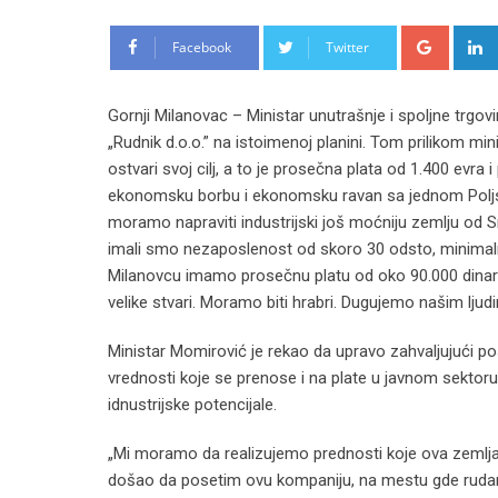
Google
Facebook
Twitter
Gornji Milanovac – Ministar unutrašnje i spoljne trgo
„Rudnik d.o.o.” na istoimenoj planini. Tom prilikom min
ostvari svoj cilj, a to je prosečna plata od 1.400 ev
ekonomsku borbu i ekonomsku ravan sa jednom Poljsk
moramo napraviti industrijski još moćniju zemlju od 
imali smo nezaposlenost od skoro 30 odsto, minimal
Milanovcu imamo prosečnu platu od oko 90.000 dinara i
velike stvari. Moramo biti hrabri. Dugujemo našim ljudim
Ministar Momirović je rekao da upravo zahvaljujući po
vrednosti koje se prenose i na plate u javnom sektoru
idnustrijske potencijale.
„Mi moramo da realizujemo prednosti koje ova zemlja
došao da posetim ovu kompaniju, na mestu gde rudaren