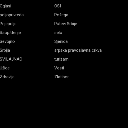
Oglasi
OSI
poljoprivreda
Požega
Prijepolje
Putevi Srbije
Saopštenje
selo
Sevojno
Sjenica
Srbija
srpska pravoslavna crkva
SVILAJNAC
turizam
Užice
Vesti
Zdravlje
Zlatibor