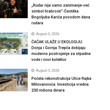
„Rudar nije samo zanimanje-već
simbol hrabrosti“-Čestitka
Bogoljuba Karića povodom dana
rudara
August 5, 2026
ČAČAK ULAŽE U EKOLOGIJU:
Donja i Gornja Trepča dobijaju
moderno postrojenje za otpadne
vode i novi kolektor
August 5, 2026
Počela rekonstrukcija Ulice Rajka
Milovanovića: Investicija vredna
200 miliona dinara