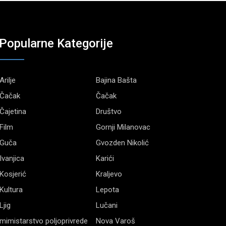
Popularne Kategorije
Arilje
Bajina Bašta
Čačak
Čačak
Čajetina
Društvo
Film
Gornji Milanovac
Guča
Gvozden Nikolić
Ivanjica
Karići
Kosjerić
Kraljevo
Kultura
Lepota
Ljig
Lučani
mimistarstvo poljoprivrede
Nova Varoš