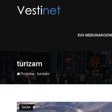
Skip
to
content
XVII MEĐUNARODN
turizam
-
Početna
turizam
ČAČAK