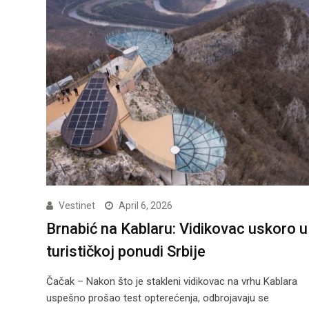
Vestinet
April 6, 2026
Brnabić na Kablaru: Vidikovac uskoro u
turističkoj ponudi Srbije
Čačak – Nakon što je stakleni vidikovac na vrhu Kablara
uspešno prošao test opterećenja, odbrojavaju se