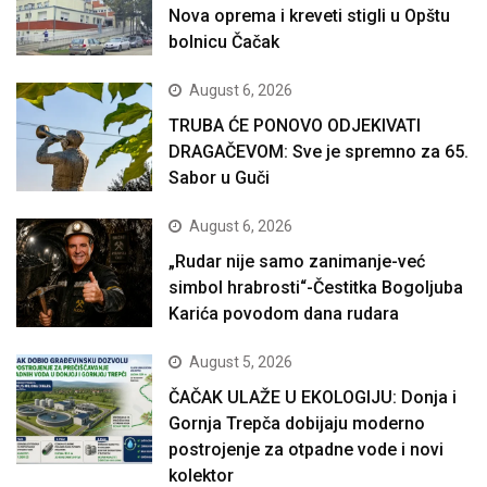
Nova oprema i kreveti stigli u Opštu
bolnicu Čačak
August 6, 2026
TRUBA ĆE PONOVO ODJEKIVATI
DRAGAČEVOM: Sve je spremno za 65.
Sabor u Guči
August 6, 2026
„Rudar nije samo zanimanje-već
simbol hrabrosti“-Čestitka Bogoljuba
Karića povodom dana rudara
August 5, 2026
ČAČAK ULAŽE U EKOLOGIJU: Donja i
Gornja Trepča dobijaju moderno
postrojenje za otpadne vode i novi
kolektor