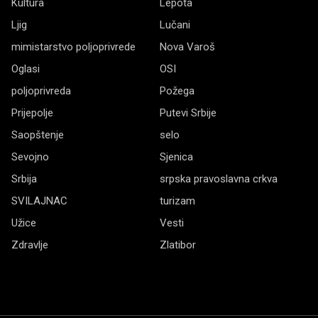
Kultura
Lepota
Ljig
Lučani
mimistarstvo poljoprivrede
Nova Varoš
Oglasi
OSI
poljoprivreda
Požega
Prijepolje
Putevi Srbije
Saopštenje
selo
Sevojno
Sjenica
Srbija
srpska pravoslavna crkva
SVILAJNAC
turizam
Užice
Vesti
Zdravlje
Zlatibor