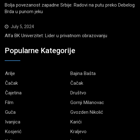
Bolja povezanost zapadne Srbije: Radovi na putu preko Debelog
Brda u punom jeku
July 5, 2024
Alfa BK Univerzitet: Lider u privatnom obrazovanju
Popularne Kategorije
Arilje
Bajina Bašta
Čačak
Čačak
Čajetina
Društvo
Film
Gornji Milanovac
Guča
Gvozden Nikolić
Ivanjica
Karići
Kosjerić
Kraljevo