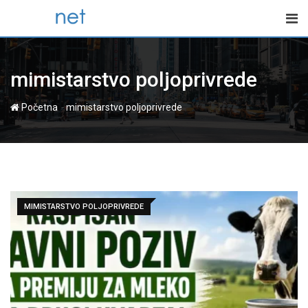
Skip
to
content
mimistarstvo poljoprivrede
-
Početna
mimistarstvo poljoprivrede
MIMISTARSTVO POLJOPRIVREDE