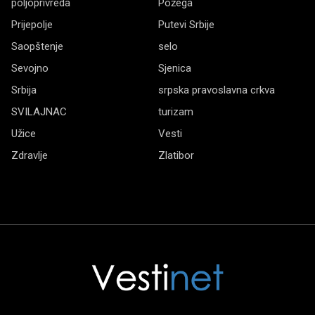
poljoprivreda
Požega
Prijepolje
Putevi Srbije
Saopštenje
selo
Sevojno
Sjenica
Srbija
srpska pravoslavna crkva
SVILAJNAC
turizam
Užice
Vesti
Zdravlje
Zlatibor