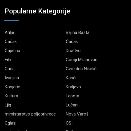
Popularne Kategorije
Arilje
Bajina Bašta
Čačak
Čačak
Čajetina
Društvo
Film
Gornji Milanovac
Guča
Gvozden Nikolić
Ivanjica
Karići
Kosjerić
Kraljevo
Kultura
Lepota
Ljig
Lučani
mimistarstvo poljoprivrede
Nova Varoš
Oglasi
OSI