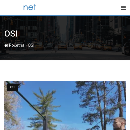
Skip
to
content
OSI
-
Početna
OSI
OSI