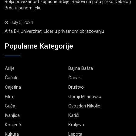
Bolja povezanost zapadne Srbije: Radovi na putu preko Debelog
Brda u punom jeku
July 5, 2024
Alfa BK Univerzitet: Lider u privatnom obrazovanju
Popularne Kategorije
Arilje
Bajina Bašta
Čačak
Čačak
Čajetina
Društvo
Film
Gornji Milanovac
Guča
Gvozden Nikolić
Ivanjica
Karići
Kosjerić
Kraljevo
Kultura
Lepota