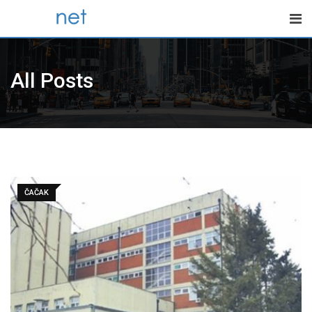
Skip
to
content
All Posts
ČAČAK