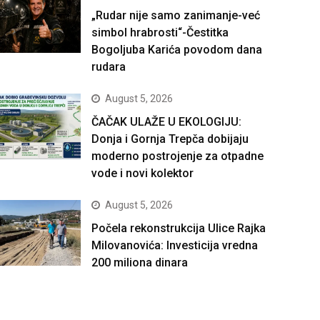
„Rudar nije samo zanimanje-već
simbol hrabrosti“-Čestitka
Bogoljuba Karića povodom dana
rudara
August 5, 2026
ČAČAK ULAŽE U EKOLOGIJU:
Donja i Gornja Trepča dobijaju
moderno postrojenje za otpadne
vode i novi kolektor
August 5, 2026
Počela rekonstrukcija Ulice Rajka
Milovanovića: Investicija vredna
200 miliona dinara