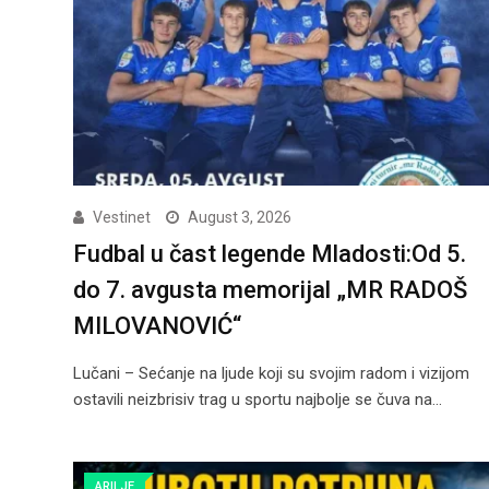
Vestinet
August 3, 2026
Fudbal u čast legende Mladosti:Od 5.
do 7. avgusta memorijal „MR RADOŠ
MILOVANOVIĆ“
Lučani – Sećanje na ljude koji su svojim radom i vizijom
ostavili neizbrisiv trag u sportu najbolje se čuva na…
ARILJE