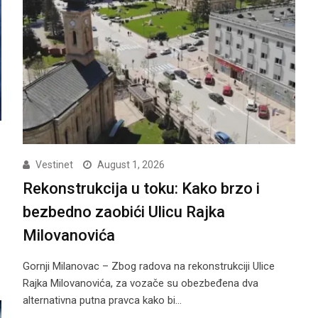
Vestinet
August 1, 2026
Rekonstrukcija u toku: Kako brzo i
bezbedno zaobići Ulicu Rajka
Milovanovića
Gornji Milanovac – Zbog radova na rekonstrukciji Ulice
Rajka Milovanovića, za vozače su obezbeđena dva
alternativna putna pravca kako bi…