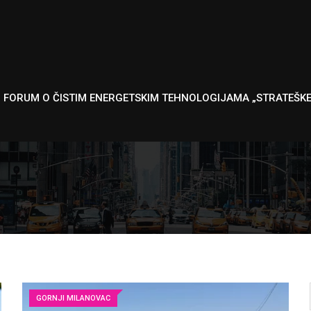
I FORUM O ČISTIM ENERGETSKIM TEHNOLOGIJAMA „STRATEŠK
GORNJI MILANOVAC