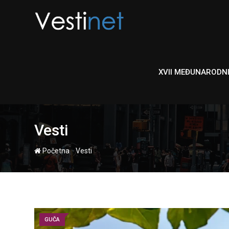
Skip
to
content
XVII MEĐUNARODN
Vesti
-
Početna
Vesti
GUČA