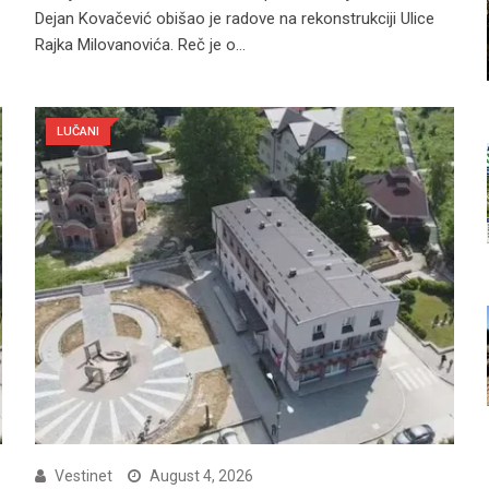
Dejan Kovačević obišao je radove na rekonstrukciji Ulice
Rajka Milovanovića. Reč je o…
LUČANI
Vestinet
August 4, 2026