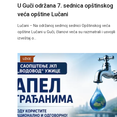
U Guči održana 7. sednica opštinskog
veća opštine Lučani
Lučani – Na održanoj sedmoj sednici Opštinskog veća
opštine Lučani u Guči, članovi veća su razmatrali i usvojili
izveštaj o…
UŽICE