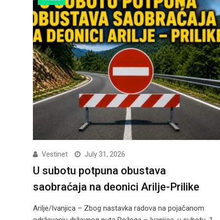
Vestinet
July 31, 2026
U subotu potpuna obustava
saobraćaja na deonici Arilje-Prilike
Arilje/Ivanjica – Zbog nastavka radova na pojačanom
održavanju državnog puta Požega – Ivanjica, u subotu, 1.