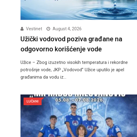
Vestinet
August 4, 2026
Užički vodovod poziva građane na
odgovorno korišćenje vode
Užice – Zbog izuzetno visokih temperatura i rekordne
potrošnje vode, JKP „Vodovod” Užice uputilo je apel
građanima da vodu iz…
LUČANI