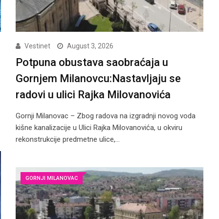
Vestinet
August 3, 2026
Potpuna obustava saobraćaja u
Gornjem Milanovcu:Nastavljaju se
radovi u ulici Rajka Milovanovića
Gornji Milanovac – Zbog radova na izgradnji novog voda
kišne kanalizacije u Ulici Rajka Milovanovića, u okviru
rekonstrukcije predmetne ulice,…
GORNJI MILANOVAC