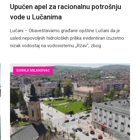
Upućen apel za racionalnu potrošnju
vode u Lučanima
Lučani – Obaveštavamo građane opštine Lučani da je
usled nepovoljnih hidroloških prilika evidentiran izuzetno
nizak vodostaj na vodosistemu „Rzav“, zbog…
GORNJI MILANOVAC