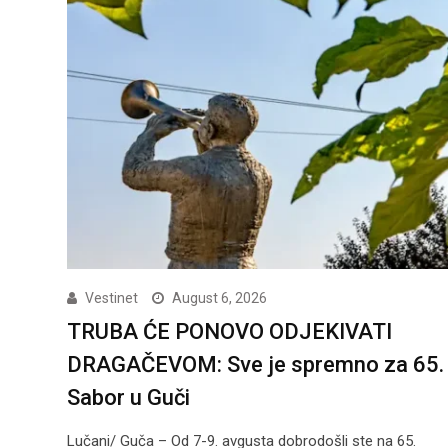
Vestinet
August 6, 2026
TRUBA ĆE PONOVO ODJEKIVATI
DRAGAČEVOM: Sve je spremno za 65.
Sabor u Guči
Lučani/ Guča – Od 7-9. avgusta dobrodošli ste na 65.