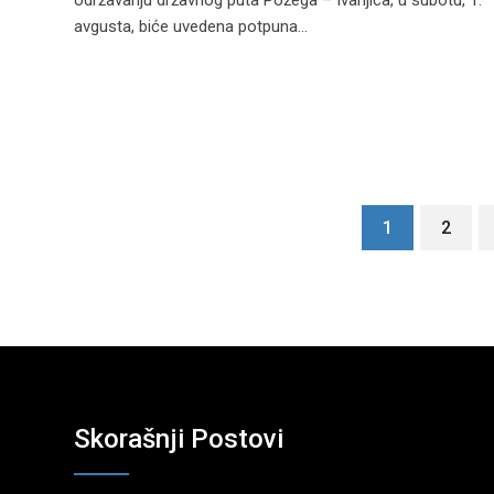
avgusta, biće uvedena potpuna…
1
2
Skorašnji Postovi