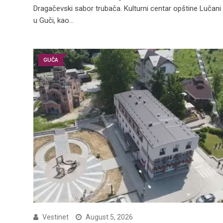
Dragačevski sabor trubača. Kulturni centar opštine Lučani
u Guči, kao…
GUČA
Vestinet
August 5, 2026