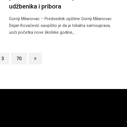
udžbenika i pribora
Gornji Milanovac – Predsednik opštine Gornji Milanovac
Dejan Kovačević saopštio je da je lokalna samouprava,
uoči početka nove školske godine,…
3
70