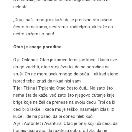
celosti:
„Dragi naši, mnogi mi kažu da je predivno što pišem
često o majkama, sestrama, roditeljima, ali traže da
nešto kažem i o ocu!
Otac je snaga porodice
O je Oslonac: Otac je kamen temeljac kuće. I kada sve
drugo zadrhti, otac stoji čvrsto, da se porodica ne
sruši. On ne mora uvek mnogo da priča – ali kad stane
ispred tebe, znaš da nikad nisi sam.
T je i Tišina i Trpljenje: Otac često ćuti… Ne zato što
nema šta da kaže, već zato što njegovo ćutanje krije
brige koje ne želi da prenese na svoju decu. Trpi da bi
deci bilo lakše. I kada mu je teško, nasmejan izlazi iz
kuće i ide na posao, da bi doneo hleb kući.
A je i Autoritet i Avantura: Otac je onaj koji uči decu da
hodaju uspravno, da razlikuju dobro od zla, da ne