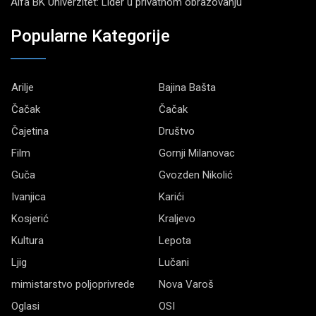
Alfa BK Univerzitet: Lider u privatnom obrazovanju
Popularne Kategorije
Arilje
Bajina Bašta
Čačak
Čačak
Čajetina
Društvo
Film
Gornji Milanovac
Guča
Gvozden Nikolić
Ivanjica
Karići
Kosjerić
Kraljevo
Kultura
Lepota
Ljig
Lučani
mimistarstvo poljoprivrede
Nova Varoš
Oglasi
OSI