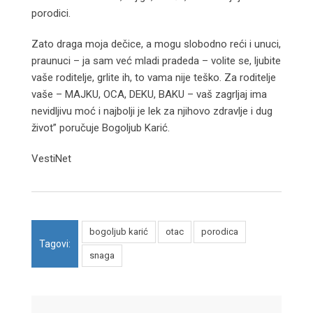
porodici.
Zato draga moja dečice, a mogu slobodno reći i unuci,
praunuci – ja sam već mladi pradeda – volite se, ljubite
vaše roditelje, grlite ih, to vama nije teško. Za roditelje
vaše – MAJKU, OCA, DEKU, BAKU – vaš zagrljaj ima
nevidljivu moć i najbolji je lek za njihovo zdravlje i dug
život” poručuje Bogoljub Karić.
VestiNet
bogoljub karić
otac
porodica
Tagovi:
snaga