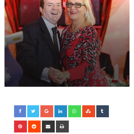
Google+
LinkedIn
Whatsapp
StumbleUpon
Tumblr
Pinterest
Reddit
Share
Print
via