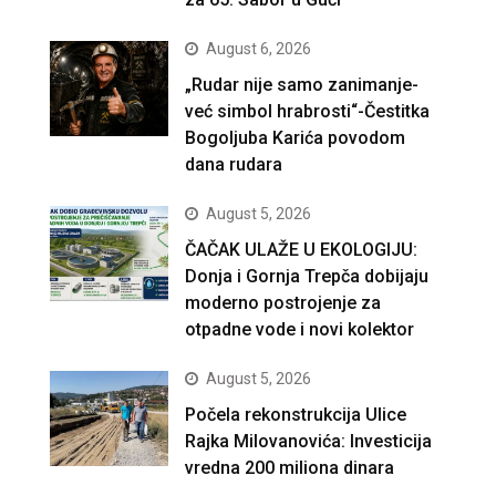
August 6, 2026
„Rudar nije samo zanimanje-
već simbol hrabrosti“-Čestitka
Bogoljuba Karića povodom
dana rudara
August 5, 2026
ČAČAK ULAŽE U EKOLOGIJU:
Donja i Gornja Trepča dobijaju
moderno postrojenje za
otpadne vode i novi kolektor
August 5, 2026
Počela rekonstrukcija Ulice
Rajka Milovanovića: Investicija
vredna 200 miliona dinara