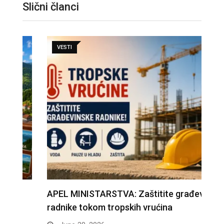
Slični članci
VESTI
APEL MINISTARSTVA: Zaštitite građevinske
D
radnike tokom tropskih vrućina
n