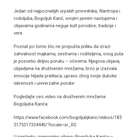
Email
Jedan od najpoznatijih srpskih privrednika, filantropa i
rodoljuba, Bogoljub Karić, svojim javnim nastupima i
objavama godinama neguje kult porodice, tradicije i
vere.
Poznat po tome što ne propušta priliku da izrazi
zahvalnost majkama, sestrama i roditeljima, ovog puta
je posvetio dirljivu poruku – očevima. Njegova objava,
objavljena na društvenim mrežama, brzo je izazvala
emocije hiljada pratilaca, upravo zbog svoje duboke
iskrenosti i univerzalne poruke.
Pogledajte ceo video na društvenim mrežama
Bogoljuba Karića:
https://www.facebook.com/bogoljubjkaric/videos/183
5175317334440/?locale=sr_RS
U nastavku, prenosimo objavu Bogoljuba Karića u