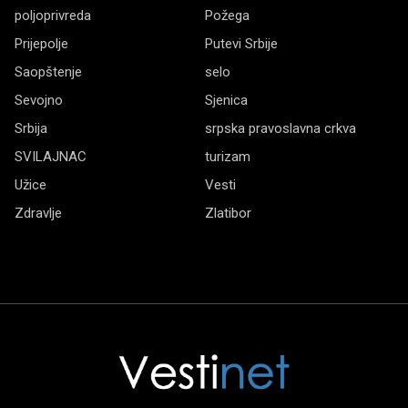
poljoprivreda
Požega
Prijepolje
Putevi Srbije
Saopštenje
selo
Sevojno
Sjenica
Srbija
srpska pravoslavna crkva
SVILAJNAC
turizam
Užice
Vesti
Zdravlje
Zlatibor