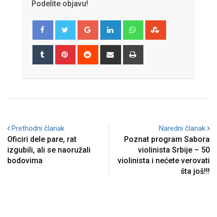
Podelite objavu!
Google+
LinkedIn
Whatsapp
StumbleUpon
Tumblr
Pinterest
Reddit
Share
Print
via
Email
Prethodni članak
Naredni članak
Oficiri dele pare, rat
Poznat program Sabora
izgubili, ali se naoružali
violinista Srbije – 50
bodovima
violinista i nećete verovati
šta još!!!