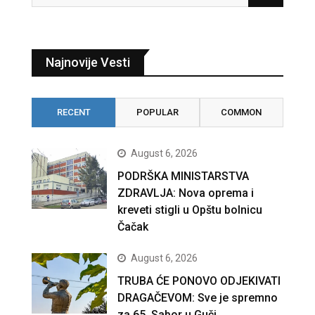
Najnovije Vesti
RECENT
POPULAR
COMMON
August 6, 2026
PODRŠKA MINISTARSTVA
ZDRAVLJA: Nova oprema i
kreveti stigli u Opštu bolnicu
Čačak
August 6, 2026
TRUBA ĆE PONOVO ODJEKIVATI
DRAGAČEVOM: Sve je spremno
za 65. Sabor u Guči