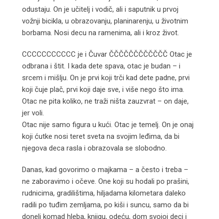
odustaju. On je učitelj i vodič, ali i saputnik u prvoj
vožnji bicikla, u obrazovanju, planinarenju, u životnim
borbama. Nosi decu na ramenima, ali i kroz život.
CCCCCCCCCCC je i Čuvar ČČČČČČČČČČČČ Otac je
odbrana i štit. I kada dete spava, otac je budan – i
srcem i mišlju. On je prvi koji trči kad dete padne, prvi
koji čuje plač, prvi koji daje sve, i više nego što ima.
Otac ne pita koliko, ne traži ništa zauzvrat – on daje,
jer voli.
Otac nije samo figura u kući. Otac je temelj. On je onaj
koji ćutke nosi teret sveta na svojim leđima, da bi
njegova deca rasla i obrazovala se slobodno.
Danas, kad govorimo o majkama – a često i treba –
ne zaboravimo i očeve. One koji su hodali po prašini,
rudnicima, gradilištima, hiljadama kilometara daleko
radili po tuđim zemljama, po kiši i suncu, samo da bi
doneli komad hleba, knjigu, odeću, dom svojoj deci i