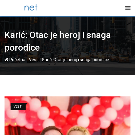
Skip
to
content
Karić: Otac je heroj i snaga
porodice
-
-
Početna
Vesti
Karić: Otac je heroj i snaga porodice
VESTI