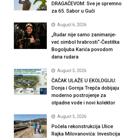
DRAGAČEVOM: Sve je spremno
za 65. Sabor u Guči
August 6, 2026
„Rudar nije samo zanimanje-
već simbol hrabrosti“-Čestitka
Bogoljuba Karića povodom
dana rudara
August 5, 2026
ČAČAK ULAŽE U EKOLOGIJU:
Donja i Gornja Trepča dobijaju
moderno postrojenje za
otpadne vode i novi kolektor
August 5, 2026
Počela rekonstrukcija Ulice
Rajka Milovanovića: Investicija