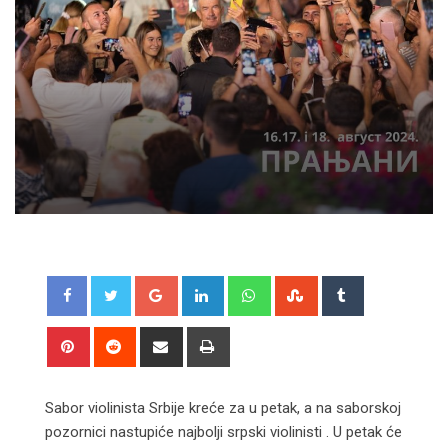
Google+
LinkedIn
Whatsapp
StumbleUpon
Tumblr
Pinterest
Reddit
Share
Print
via
Email
Sabor violinista Srbije kreće za u petak, a na saborskoj
pozornici nastupiće najbolji srpski violinisti . U petak će