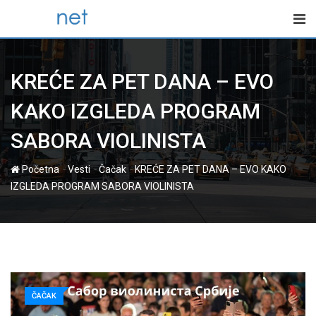
Skip
to
content
KREĆE ZA PET DANA – EVO
KAKO IZGLEDA PROGRAM
SABORA VIOLINISTA
-
-
-
Početna
Vesti
Čačak
KREĆE ZA PET DANA – EVO KAKO
IZGLEDA PROGRAM SABORA VIOLINISTA
ČAČAK