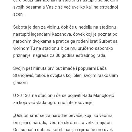
će u pauzi takmičenja na stadionu nastupiti sa blokom
svojih pesama a Vasić se već uveliko kali na estradnoj
sceni.
Subota je dan za violinu, dok će u nedelju na stadionu
nastupiti legendarni Kazanova, čovek koji je poznat po
narodnim dvojkama a pratiće ga rođeni brat Gurbet sa
violinom.Tu na stadionu biće mu uručeno saborsko
priznanje nagrada za 30 godina estradnog rada.
Svojih pet minuta prvi put imaće i popularni Dača
Stanojević, takođe dvojkaš koji pleni svojim raskošnim
glasom.
U 20 : 30 na stadionu će se pojaviti Rada Manojlović
za koju već vlada ogromno interesovanje.
,,Odlučili smo se za narodne pevače, koji su veoma
omiljeni u narodu, veoma skromni a veliki majstori.
Oni su naša dobitna kombinacija i njima će mo uvek