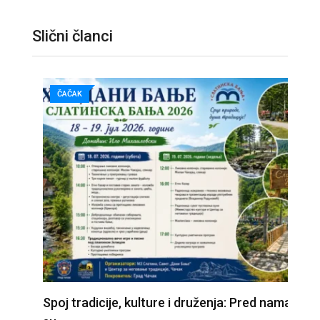
Slični članci
ČAČAK
Spoj tradicije, kulture i druženja: Pred nama
Z