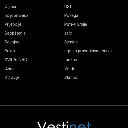
Oglasi
OSI
poljoprivreda
Požega
Prijepolje
Putevi Srbije
Saopštenje
selo
Sevojno
Sjenica
Srbija
srpska pravoslavna crkva
SVILAJNAC
turizam
Užice
Vesti
Zdravlje
Zlatibor