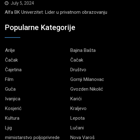
July 5, 2024
Alfa BK Univerzitet: Lider u privatnom obrazovanju
Popularne Kategorije
Arilje
Bajina Bašta
Čačak
Čačak
Čajetina
Društvo
Film
Gornji Milanovac
Guča
Gvozden Nikolić
Ivanjica
Karići
Kosjerić
Kraljevo
Kultura
Lepota
Ljig
Lučani
mimistarstvo poljoprivrede
Nova Varoš