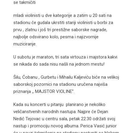
se takmičiti
mladi violinisti u dve kategorije a zatim u 20 sati na
stadionu će gudala ukrstiti stariji violinisti u borbi za
prvu , zlatnu i još tri prestižne saborske nagrade,
najbolje odsvirano kolo, pesma i najizvornije
muziciranje.
U subotu je maraton, tri sata virtouza i majstora kakvi
se nikada do sada nisu našli na jednom mestu!
Šilu, Ćobanu , Gurbetu i Mihailu Kaljeviću biće na velikoj
saborskoj pozornici na stadionu uručena najviša
priznanja ,, MAJSTOR VIOLINE”.
Kada su koncerti u pitanju planirano je nekoliko
veličanstvenih narodnih nastupa. Najpre će Dejan
Nedić Tejovac u centru sala, petak 22:30 održati svoj
nastup i promociju novog albuma. Perica Vasić junior