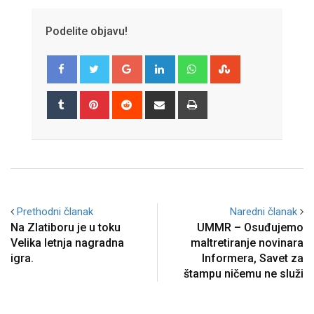
Podelite objavu!
Google+
LinkedIn
Whatsapp
StumbleUpon
Tumblr
Pinterest
Reddit
Share
Print
via
Email
Prethodni članak
Naredni članak
Na Zlatiboru je u toku
UMMR – Osuđujemo
Velika letnja nagradna
maltretiranje novinara
igra.
Informera, Savet za
štampu ničemu ne služi