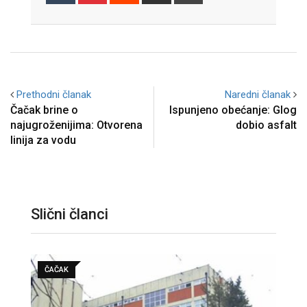
via
Email
Prethodni članak
Naredni članak
Čačak brine o
Ispunjeno obećanje: Glog
najugroženijima: Otvorena
dobio asfalt
linija za vodu
Slični članci
ČAČAK