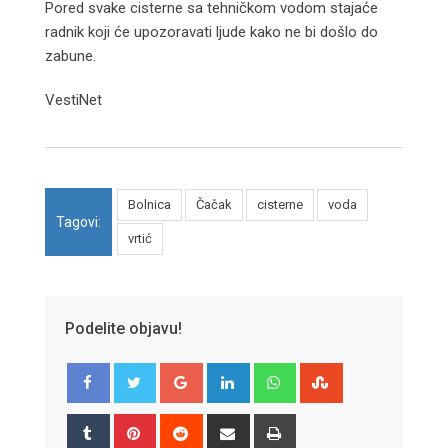
Pored svake cisterne sa tehničkom vodom stajaće
radnik koji će upozoravati ljude kako ne bi došlo do
zabune.
VestiNet
Bolnica
Čačak
cisterne
voda
Tagovi:
vrtić
Podelite objavu!
Google+
LinkedIn
Whatsapp
StumbleUpon
Tumblr
Pinterest
Reddit
Share
Print