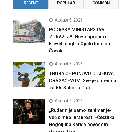
RECENT
POPULAR
COMMON
August 6, 2026
PODRŠKA MINISTARSTVA
ZDRAVLJA: Nova oprema i
kreveti stigli u Opštu bolnicu
Čačak
August 6, 2026
TRUBA ĆE PONOVO ODJEKIVATI
DRAGAČEVOM: Sve je spremno
za 65. Sabor u Guči
August 6, 2026
„Rudar nije samo zanimanje-
već simbol hrabrosti“-Čestitka
Bogoljuba Karića povodom
dana rudara