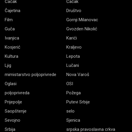
Čačak
Čačak
Čajetina
Društvo
Film
Gornji Milanovac
Guča
Gvozden Nikolić
Ivanjica
Karići
Kosjerić
Kraljevo
Kultura
Lepota
Ljig
Lučani
mimistarstvo poljoprivrede
Nova Varoš
Oglasi
OSI
poljoprivreda
Požega
Prijepolje
Putevi Srbije
Saopštenje
selo
Sevojno
Sjenica
Srbija
srpska pravoslavna crkva