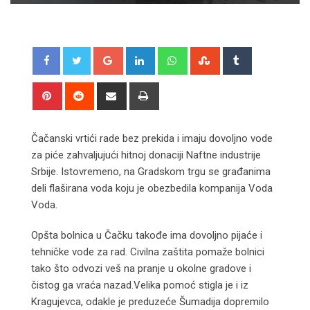
Google+
LinkedIn
Whatsapp
StumbleUpon
Tumblr
Pinterest
Reddit
Share
Print
via
Email
Čačanski vrtići rade bez prekida i imaju dovoljno vode
za piće zahvaljujući hitnoj donaciji Naftne industrije
Srbije. Istovremeno, na Gradskom trgu se građanima
deli flaširana voda koju je obezbedila kompanija Voda
Voda.
Opšta bolnica u Čačku takođe ima dovoljno pijaće i
tehničke vode za rad. Civilna zaštita pomaže bolnici
tako što odvozi veš na pranje u okolne gradove i
čistog ga vraća nazad.Velika pomoć stigla je i iz
Kragujevca, odakle je preduzeće Šumadija dopremilo