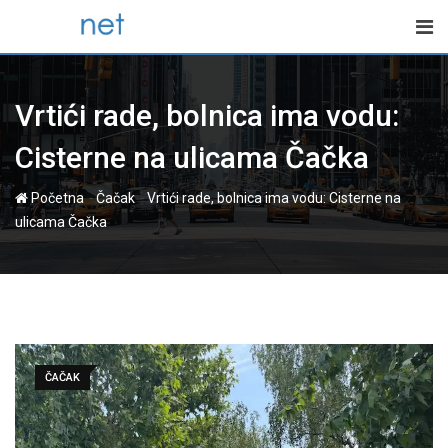
Skip
to
content
Vrtići rade, bolnica ima vodu:
Cisterne na ulicama Čačka
-
-
Početna
Čačak
Vrtići rade, bolnica ima vodu: Cisterne na
ulicama Čačka
ČAČAK