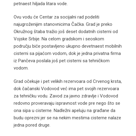
petnaest hiljada litara vode.
Ovu vodu će Centar za socijalni rad podeliti
najugroženijim stanovnicima Čačka. Grad je preko
Okružnog štaba tražio još deset dodatnih cisterni od
Vojske Srbije. Na celom gradskom i seoskom
području biće postavljeno ukupno devetnaest mobilnih
cisterni sa pijaćom vodom, dok je jedna privatna firma
iz Pančeva poslala još pet cisterni sa tehničkom
vodom.
Grad očekuje i pet velikih rezervoara od Crvenog krsta,
dok čačanski Vodovod već ima pet svojih rezervoara
za tehničku vodu. Zavod za javno zdravlje i Vodovod
redovno proveravaju ispravnost vode pre nego što se
ona sipa u cisterne. Nadležni apeluju na građane da
budu oprezni jer se na nekim mestima cisterne nalaze
jedna pored druge.