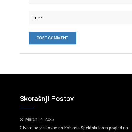
Skorašnji Postovi
March 14, 2026
Otvara se vidikovac na Kablaru: Spektakularan pogled na