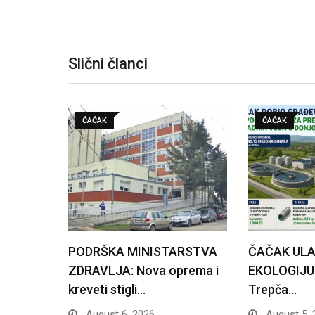
Slični članci
ČAČAK
ČAČAK
PODRŠKA MINISTARSTVA
ČAČAK ULA
ZDRAVLJA: Nova oprema i
EKOLOGIJU: 
kreveti stigli…
Trepča…
August 6, 2026
August 5, 