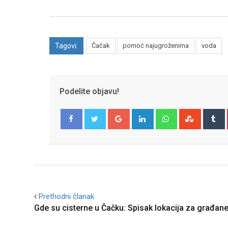
Tagovi:
Čačak
pomoć najugroženima
voda
Podelite objavu!
Google+
LinkedIn
Whatsapp
Stumble
T
Facebook
Twitter
Prethodni članak
Gde su cisterne u Čačku: Spisak lokacija za građan