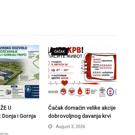
ČAČAK
ŽE U
Čačak domaćin velike akcije
Donja i Gornja
dobrovoljnog davanja krvi
August 3, 2026
2026