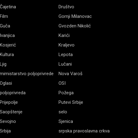
Čajetina
Društvo
Film
Gornji Milanovac
Guča
Gvozden Nikolić
Ivanjica
Karići
Kosjerić
Kraljevo
Kultura
Lepota
Ljig
Lučani
mimistarstvo poljoprivrede
Nova Varoš
Oglasi
OSI
poljoprivreda
Požega
Prijepolje
Putevi Srbije
Saopštenje
selo
Sevojno
Sjenica
Srbija
srpska pravoslavna crkva