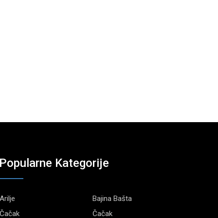
Popularne Kategorije
Arilje
Bajina Bašta
Čačak
Čačak