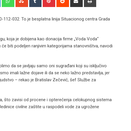
via
Email
0-112-032. To je besplatna linija Situacionog centra Grada
gu, koja je dobijena kao donacija firme „Voda Voda“
 će biti podeljen ranjivim kategorijama stanovništva, navodi
imo da se javljaju samo oni sugrađani koji su isključivo
ismo imali lažne dojave ili da se neko lažno predstavlja, jer
judstvo – rekao je Bratislav Zečević, šef Službe za
a, što zavisi od procene i opterećenja celokupnog sistema
Jedinice civilne zaštite u raspodeli vode za ugrožene