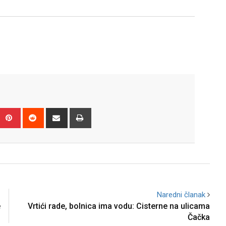
Upon
umblr
Pinterest
Reddit
Share
Print
via
Email
Naredni članak
e
Vrtići rade, bolnica ima vodu: Cisterne na ulicama
Čačka