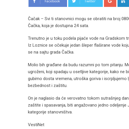
Facebook
Twitter
Čačak – Svi ti stanovnici mogu se obratiti na broj 080
Čačka, koja je dostupna 24 sata.
Trenutno je u toku podela pijaće vode na Gradskom tr
Iz Loznice se očekuje jedan šleper flaširane vode koju
se na sajtu grada Čačka.
Molio bih građane da budu razumni po tom pitanju. Mol
ugroženi, koji spadaju u osetljive kategorije, kako ne b
gubimo dosta vremena, utroška goriva i iscrpljujemo l
bezbednost i zaštitu.
On je naglasio da će verovatno tokom sutrašnjeg dan
zaštite i spasavanja, biti angažovano jedno odeljenje 
kategorije stanovništva.
VestiNet