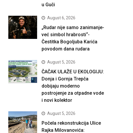
u Guči
August 6, 2026
„Rudar nije samo zanimanje-
već simbol hrabrosti“-
Čestitka Bogoljuba Karića
povodom dana rudara
August 5, 2026
ČAČAK ULAŽE U EKOLOGIJU:
Donja i Gornja Trepča
dobijaju moderno
postrojenje za otpadne vode
i novi kolektor
August 5, 2026
Počela rekonstrukcija Ulice
Rajka Milovanovića: