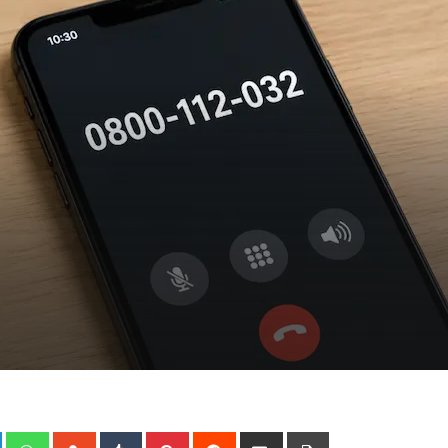
+
LinkedIn
Whatsapp
StumbleUpon
Tumblr
Pinterest
Reddit
Share
Print