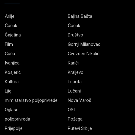
Arilje
Bajina Bašta
Čačak
Čačak
Čajetina
Društvo
Film
Gornji Milanovac
Guča
Gvozden Nikolić
Ivanjica
Karići
Kosjerić
Kraljevo
Kultura
Lepota
Ljig
Lučani
mimistarstvo poljoprivrede
Nova Varoš
Oglasi
OSI
poljoprivreda
Požega
Prijepolje
Putevi Srbije