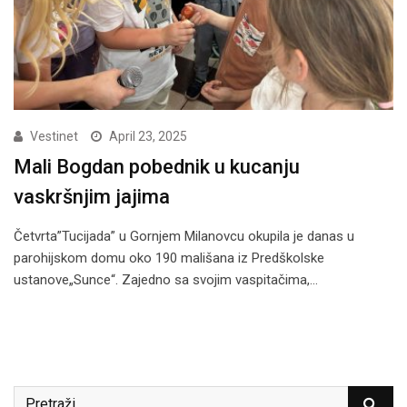
Vestinet
April 23, 2025
Mali Bogdan pobednik u kucanju
vaskršnjim jajima
Četvrta”Tucijada” u Gornjem Milanovcu okupila je danas u
parohijskom domu oko 190 mališana iz Predškolske
ustanove„Sunce“. Zajedno sa svojim vaspitačima,…