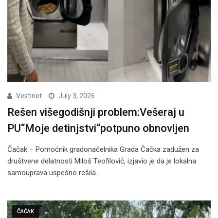
Vestinet
July 3, 2026
Rešen višegodišnji problem:Vešeraj u
PU“Moje detinjstvi“potpuno obnovljen
Čačak – Pomoćnik gradonačelnika Grada Čačka zadužen za
društvene delatnosti Miloš Teofilović, izjavio je da je lokalna
samouprava uspešno rešila…
ČAČAK