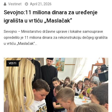
Vestinet
April 21, 2026
Sevojno:11 miliona dinara za uređenje
igrališta u vrtiću „Maslačak“
Sevojno – Ministarstvo državne uprave i lokalne samouprave
opredelilo je 11 miliona dinara za rekonstrukciju dečijeg igrališta
u vrtiću „Maslačak“…
VESTI