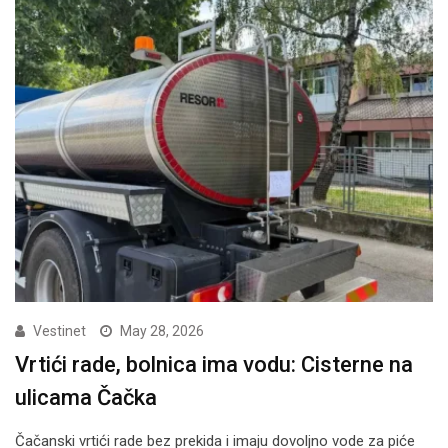
Vestinet
May 28, 2026
Vrtići rade, bolnica ima vodu: Cisterne na
ulicama Čačka
Čačanski vrtići rade bez prekida i imaju dovoljno vode za piće