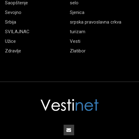
Saopštenje
selo
Sevojno
Sjenica
Srbija
srpska pravoslavna crkva
SVILAJNAC
turizam
Užice
Vesti
Zdravlje
Zlatibor