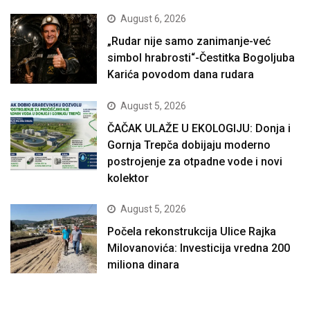
August 6, 2026
„Rudar nije samo zanimanje-već
simbol hrabrosti“-Čestitka Bogoljuba
Karića povodom dana rudara
August 5, 2026
ČAČAK ULAŽE U EKOLOGIJU: Donja i
Gornja Trepča dobijaju moderno
postrojenje za otpadne vode i novi
kolektor
August 5, 2026
Počela rekonstrukcija Ulice Rajka
Milovanovića: Investicija vredna 200
miliona dinara