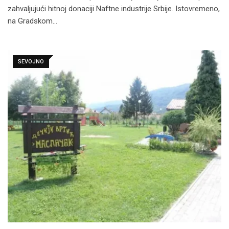
zahvaljujući hitnoj donaciji Naftne industrije Srbije. Istovremeno,
na Gradskom…
SEVOJNO