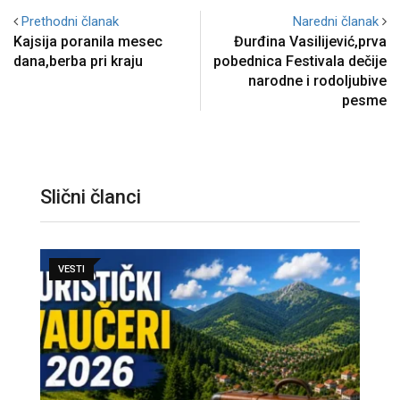
Prethodni članak
Naredni članak
Kajsija poranila mesec
Đurđina Vasilijević,prva
dana,berba pri kraju
pobednica Festivala dečije
narodne i rodoljubive
pesme
Slični članci
VESTI