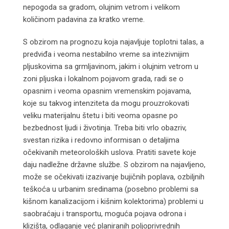
nepogoda sa gradom, olujnim vetrom i velikom
količinom padavina za kratko vreme.
S obzirom na prognozu koja najavljuje toplotni talas, a
predviđa i veoma nestabilno vreme sa intezivnijim
pljuskovima sa grmljavinom, jakim i olujnim vetrom u
zoni pljuska i lokalnom pojavom grada, radi se o
opasnim i veoma opasnim vremenskim pojavama,
koje su takvog intenziteta da mogu prouzrokovati
veliku materijalnu štetu i biti veoma opasne po
bezbednost ljudi i životinja. Treba biti vrlo obazriv,
svestan rizika i redovno informisan o detaljima
očekivanih meteoroloških uslova. Pratiti savete koje
daju nadležne državne službe. S obzirom na najavljeno,
može se očekivati izazivanje bujičnih poplava, ozbiljnih
teškoća u urbanim sredinama (posebno problemi sa
kišnom kanalizacijom i kišnim kolektorima) problemi u
saobraćaju i transportu, moguća pojava odrona i
klizišta, odlaganje već planiranih poljoprivrednih