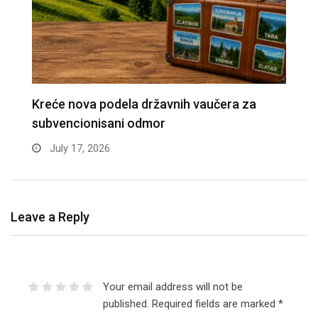
APEL MINISTARSTVA: Zaštitite građevinske
D
radnike tokom tropskih vrućina
n
June 30, 2026
Leave a Reply
Your email address will not be
published.
Required fields are marked
*