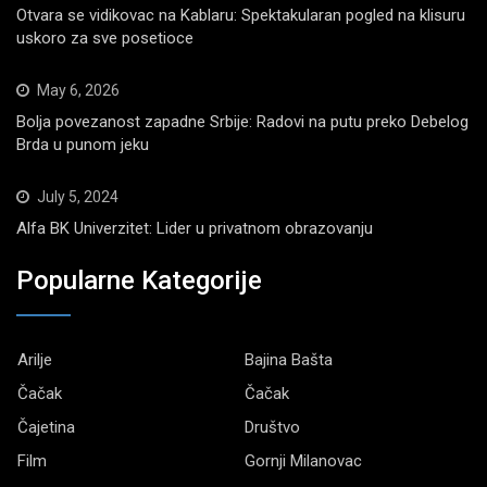
Otvara se vidikovac na Kablaru: Spektakularan pogled na klisuru
uskoro za sve posetioce
May 6, 2026
Bolja povezanost zapadne Srbije: Radovi na putu preko Debelog
Brda u punom jeku
July 5, 2024
Alfa BK Univerzitet: Lider u privatnom obrazovanju
Popularne Kategorije
Arilje
Bajina Bašta
Čačak
Čačak
Čajetina
Društvo
Film
Gornji Milanovac