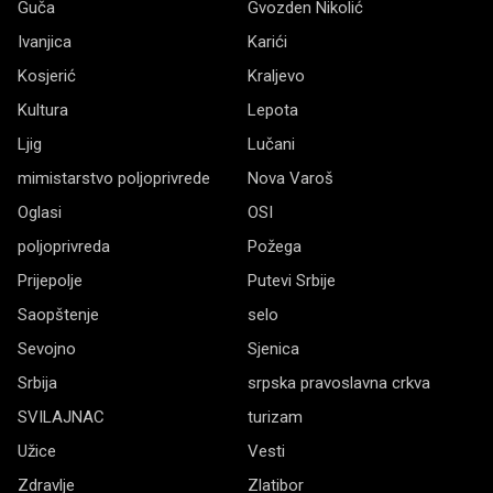
Guča
Gvozden Nikolić
Ivanjica
Karići
Kosjerić
Kraljevo
Kultura
Lepota
Ljig
Lučani
mimistarstvo poljoprivrede
Nova Varoš
Oglasi
OSI
poljoprivreda
Požega
Prijepolje
Putevi Srbije
Saopštenje
selo
Sevojno
Sjenica
Srbija
srpska pravoslavna crkva
SVILAJNAC
turizam
Užice
Vesti
Zdravlje
Zlatibor