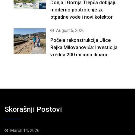
Donja i Gornja Trepča dobijaju
moderno postrojenje za
otpadne vode i novi kolektor
August 5, 2026
Počela rekonstrukcija Ulice
Rajka Milovanovića: Investicija
vredna 200 miliona dinara
Skorašnji Postovi
March 14, 2026