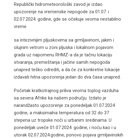
Republički hidrometeorološki zavod je izdao
upozorenje na vremenske nepogode za 01.07. i
02.07.2024. godine, gde se očekuje veoma nestabilno
vreme
sa intezivnijim pljuskovima sa grmljavinom, jakim i
olujnim vetrom u zoni pljuska i lokalnom pojavom
grada uz napomenu RHMZ-a da je tačnu lokaciju
stvaranja, premeštanja i jačine samih nepogoda
unapred teško odrediti, a da će za konkretne lokacije
izdavati hitna upozorenja jedan do dva časa unapred.
Početak kratkotrajnog priliva veoma toplog vazduha
sa severa Afrike ka našem području. Izdato je
narandžasto upozorenje za ponedeljak 01.07.2024
godine, a maksimalna temperatura od 32 do 37
stepena uz tropske noći u urbanim sredinama. U
ponedeljak uveče 01.07.2024. godine, i noću kao i u
utorak 02.07.2024.godine, ponovo pojava grmljavinskih