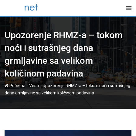
Skip
to
content
Upozorenje RHMZ-a – tokom
noći i sutrašnjeg dana
grmljavine sa velikom
količinom padavina
-
-
Početna
Vesti
Upozorenje RHMZ-a – tokom noći i sutrašnjeg
dana grmljavine sa velikom količinom padavina