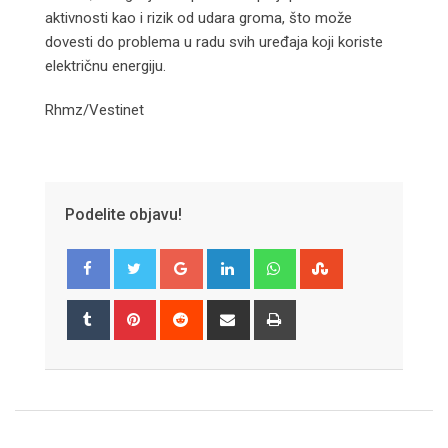
aktivnosti kao i rizik od udara groma, što može
dovesti do problema u radu svih uređaja koji koriste
električnu energiju.
Rhmz/Vestinet
Podelite objavu!
Google+
LinkedIn
Whatsapp
StumbleUpon
Tumblr
Pinterest
Reddit
Share
Print
via
Email