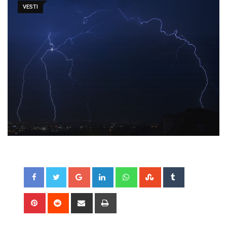
VESTI
Google+
LinkedIn
Whatsapp
StumbleUpon
Tumblr
Pinterest
Reddit
Share
Print
via
Email