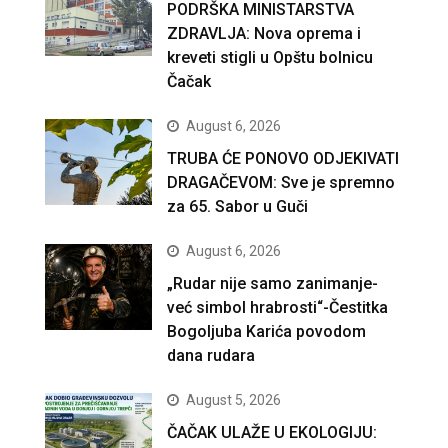
PODRŠKA MINISTARSTVA
ZDRAVLJA: Nova oprema i
kreveti stigli u Opštu bolnicu
Čačak
August 6, 2026
TRUBA ĆE PONOVO ODJEKIVATI
DRAGAČEVOM: Sve je spremno
za 65. Sabor u Guči
August 6, 2026
„Rudar nije samo zanimanje-
već simbol hrabrosti“-Čestitka
Bogoljuba Karića povodom
dana rudara
August 5, 2026
ČAČAK ULAŽE U EKOLOGIJU: