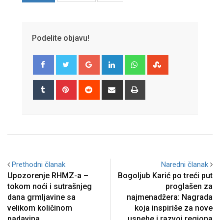
Podelite objavu!
Google+
LinkedIn
Whatsapp
StumbleUpon
Tumblr
Pinterest
Reddit
Share
Print
via
Email
Prethodni članak
Naredni članak
Upozorenje RHMZ-a –
Bogoljub Karić po treći put
tokom noći i sutrašnjeg
proglašen za
dana grmljavine sa
najmenadžera: Nagrada
velikom količinom
koja inspiriše za nove
padavina
uspehe i razvoj regiona