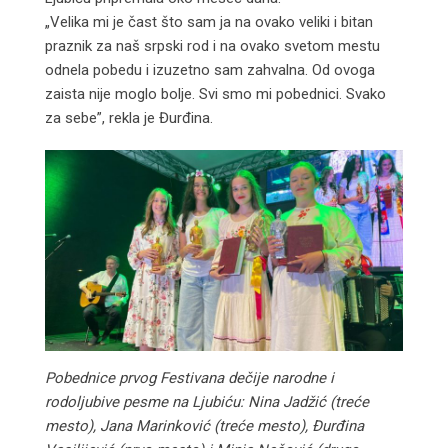
„Velika mi je čast što sam ja na ovako veliki i bitan
praznik za naš srpski rod i na ovako svetom mestu
odnela pobedu i izuzetno sam zahvalna. Od ovoga
zaista nije moglo bolje. Svi smo mi pobednici. Svako
za sebe”, rekla je Đurđina.
Pobednice prvog Festivana dečije narodne i
rodoljubive pesme na Ljubiću: Nina Jadžić (treće
mesto), Jana Marinković (treće mesto), Đurđina