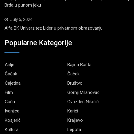
Brda u punom jeku
July 5, 2024
Alfa BK Univerzitet: Lider u privatnom obrazovanju
Popularne Kategorije
Arilje
Bajina Bašta
Čačak
Čačak
Čajetina
Društvo
Film
Gornji Milanovac
Guča
Gvozden Nikolić
Ivanjica
Karići
Kosjerić
Kraljevo
Kultura
Lepota