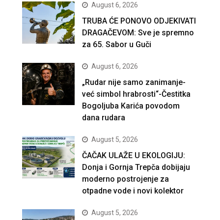
August 6, 2026
TRUBA ĆE PONOVO ODJEKIVATI
DRAGAČEVOM: Sve je spremno
za 65. Sabor u Guči
August 6, 2026
„Rudar nije samo zanimanje-
već simbol hrabrosti“-Čestitka
Bogoljuba Karića povodom
dana rudara
August 5, 2026
ČAČAK ULAŽE U EKOLOGIJU:
Donja i Gornja Trepča dobijaju
moderno postrojenje za
otpadne vode i novi kolektor
August 5, 2026