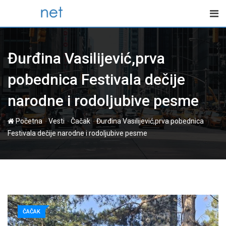
Skip
to
content
Đurđina Vasilijević,prva
pobednica Festivala dečije
narodne i rodoljubive pesme
-
-
-
Početna
Vesti
Čačak
Đurđina Vasilijević,prva pobednica
Festivala dečije narodne i rodoljubive pesme
ČAČAK