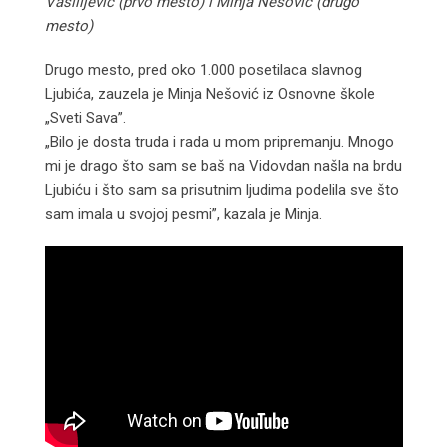
Vasilijević (prvo mesto) i Minja Nešović (drugo
mesto)
Drugo mesto, pred oko 1.000 posetilaca slavnog
Ljubića, zauzela je Minja Nešović iz Osnovne škole
„Sveti Sava”.
„Bilo je dosta truda i rada u mom pripremanju. Mnogo
mi je drago što sam se baš na Vidovdan našla na brdu
Ljubiću i što sam sa prisutnim ljudima podelila sve što
sam imala u svojoj pesmi”, kazala je Minja.