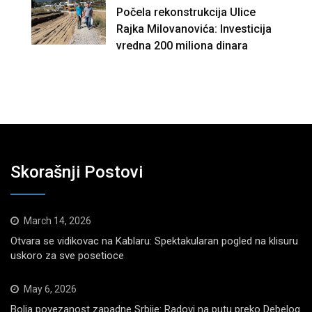
Počela rekonstrukcija Ulice
Rajka Milovanovića: Investicija
vredna 200 miliona dinara
Skorašnji Postovi
March 14, 2026
Otvara se vidikovac na Kablaru: Spektakularan pogled na klisuru
uskoro za sve posetioce
May 6, 2026
Bolja povezanost zapadne Srbije: Radovi na putu preko Debelog