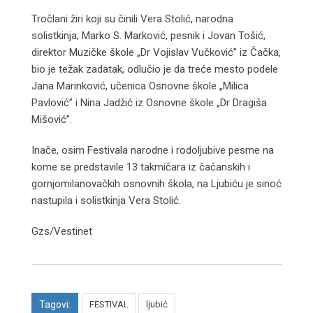
Tročlani žiri koji su činili Vera Stolić, narodna
solistkinja, Marko S. Marković, pesnik i Jovan Tošić,
direktor Muzičke škole „Dr Vojislav Vučković” iz Čačka,
bio je težak zadatak, odlučio je da treće mesto podele
Jana Marinković, učenica Osnovne škole „Milica
Pavlović” i Nina Jadžić iz Osnovne škole „Dr Dragiša
Mišović”.
Inače, osim Festivala narodne i rodoljubive pesme na
kome se predstavile 13 takmičara iz čačanskih i
gornjomilanovačkih osnovnih škola, na Ljubiću je sinoć
nastupila i solistkinja Vera Stolić.
Gzs/Vestinet
Tagovi:
FESTIVAL
ljubić