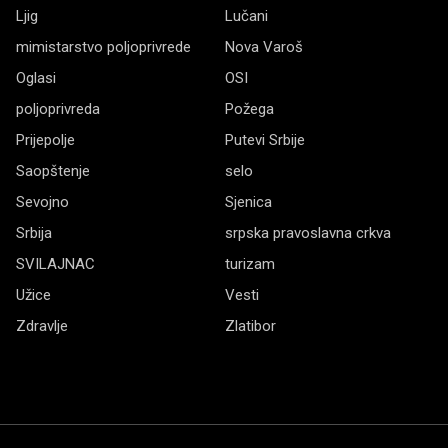
Ljig
Lučani
mimistarstvo poljoprivrede
Nova Varoš
Oglasi
OSI
poljoprivreda
Požega
Prijepolje
Putevi Srbije
Saopštenje
selo
Sevojno
Sjenica
Srbija
srpska pravoslavna crkva
SVILAJNAC
turizam
Užice
Vesti
Zdravlje
Zlatibor