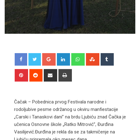
Google+
LinkedIn
Whatsapp
StumbleUpon
Tumblr
Pinterest
Reddit
Share
Print
via
Email
Čačak – Pobednica prvog Festivala narodne i
rodoljubive pesme održanog u okviru manfiestacije
„Carski i Tanaskovi dani” na brdu Ljubiću znad Čačka je
učenica Osnovne škole „Ratko Mitrović”, Đurđina
Vasilijević.Đurđina je rekla da se za takmičenje na
Ljubiću pripremala oko mesec dana.