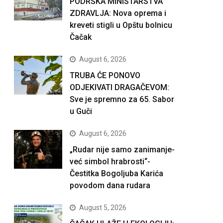
PODRŠKA MINISTARSTVA
ZDRAVLJA: Nova oprema i
kreveti stigli u Opštu bolnicu
Čačak
August 6, 2026
TRUBA ĆE PONOVO
ODJEKIVATI DRAGAČEVOM:
Sve je spremno za 65. Sabor
u Guči
August 6, 2026
„Rudar nije samo zanimanje-
već simbol hrabrosti“-
Čestitka Bogoljuba Karića
povodom dana rudara
August 5, 2026