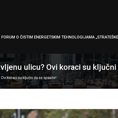
I FORUM O ČISTIM ENERGETSKIM TEHNOLOGIJAMA „STRATEŠK
jenu ulicu? Ovi koraci su ključni 
Ovi koraci su ključni da se spasite!