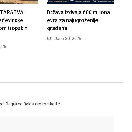
STARSTVA:
Država izdvaja 600 miliona
rađevinske
evra za najugroženije
om tropskih
građane
June 30, 2026
026
ed.
Required fields are marked
*