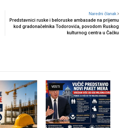
Naredni članak
Predstavnici ruske i beloruske ambasade na prijemu
kod gradonačelnika Todorovića, povodom Ruskog
kulturnog centra u Čačku
VESTI