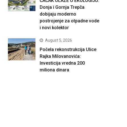
ČAČAK ULAŽE U EKOLOGIJU:
Donja i Gornja Trepča
dobijaju moderno
postrojenje za otpadne vode
i novi kolektor
August 5, 2026
Počela rekonstrukcija Ulice
Rajka Milovanovića:
Investicija vredna 200
miliona dinara