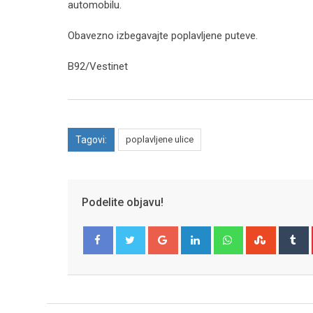
automobilu.
Obavezno izbegavajte poplavljene puteve.
B92/Vestinet
Tagovi:
poplavljene ulice
Podelite objavu!
Google+
LinkedIn
Whatsapp
Stumble
T
Facebook
Twitter