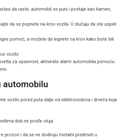
astavi da raste, automobil se puni i postaje kao kamen,
jte da se popnete na krov vozila. U slučaju da ste uspeli
igne pomoć, a možete da legnete na krov kako biste bili
uz vozilo
te svetla za opasnost, aktivirate alarm automobila pomoću
renu
u automobilu
te vozilo pored puta dalje od elektrovodova i drveća koje
vetlima dok ne prođe oluja.
e prozori i da se ne dodiruju metalni predmeti u