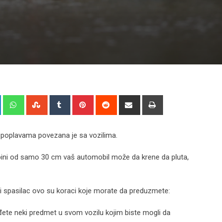
+
LinkedIn
Whatsapp
StumbleUpon
Tumblr
Pinterest
Reddit
Share
Print
via
Email
 poplavama povezana je sa vozilima.
dubini od samo 30 cm vaš automobil može da krene da pluta,
č i spasilac ovo su koraci koje morate da preduzmete:
ađete neki predmet u svom vozilu kojim biste mogli da