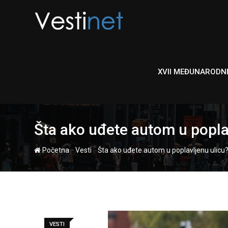
Skip
to
content
XVII MEĐUNARODN
Šta ako uđete autom u poplavl
-
-
Početna
Vesti
Šta ako uđete autom u poplavljenu ulicu? 
VESTI