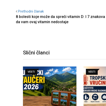
Prethodni članak
8 bolesti koje može da spreči vitamin D: I 7 znakova
da vam ovaj vitamin nedostaje
Slični članci
VESTI
VESTI