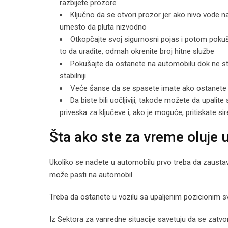
razbijete prozore
Ključno da se otvori prozor jer ako nivo vode n
umesto da pluta nizvodno
Otkopčajte svoj sigurnosni pojas i potom pokuša
to da uradite, odmah okrenite broj hitne službe
Pokušajte da ostanete na automobilu dok ne st
stabilniji
Veće šanse da se spasete imate ako ostanete 
Da biste bili uočljiviji, takođe možete da upali
priveska za ključeve i, ako je moguće, pritiskate si
Šta ako ste za vreme oluje 
Ukoliko se nađete u automobilu prvo treba da zaustavi
može pasti na automobil.
Treba da ostanete u vozilu sa upaljenim pozicionim s
Iz Sektora za vanredne situacije savetuju da se zatvor