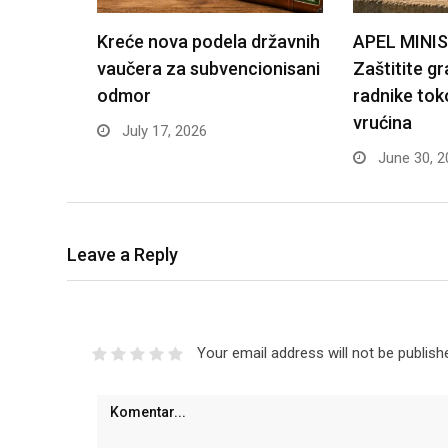
Kreće nova podela državnih
APEL MINI
vaučera za subvencionisani
Zaštitite g
odmor
radnike tok
vrućina
July 17, 2026
June 30, 2
Leave a Reply
Your email address will not be publish