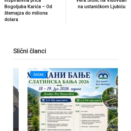
Inspirativna priča
Vera Stolić na Vidovdan
Bogoljuba Karića – Od
na ustaničkom Ljubiću
štemajza do miliona
dolara
Slični članci
ČAČAK