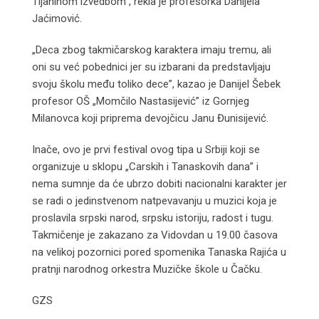
Tijaninom izvedbom”, rekla je profesorka Danijela
Jaćimović.
„Deca zbog takmičarskog karaktera imaju tremu, ali
oni su već pobednici jer su izbarani da predstavljaju
svoju školu među toliko dece”, kazao je Danijel Šebek
profesor OŠ „Momčilo Nastasijević” iz Gornjeg
Milanovca koji priprema devojčicu Janu Đunisijević.
Inače, ovo je prvi festival ovog tipa u Srbiji koji se
organizuje u sklopu „Carskih i Tanaskovih dana” i
nema sumnje da će ubrzo dobiti nacionalni karakter jer
se radi o jedinstvenom natpevavanju u muzici koja je
proslavila srpski narod, srpsku istoriju, radost i tugu.
Takmičenje je zakazano za Vidovdan u 19.00 časova
na velikoj pozornici pored spomenika Tanaska Rajića u
pratnji narodnog orkestra Muzičke škole u Čačku.
GZS