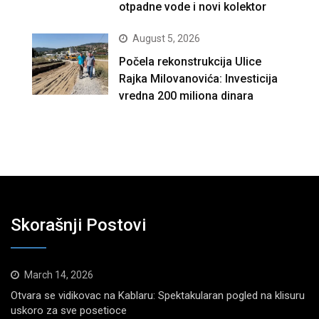
otpadne vode i novi kolektor
August 5, 2026
Počela rekonstrukcija Ulice
Rajka Milovanovića: Investicija
vredna 200 miliona dinara
Skorašnji Postovi
March 14, 2026
Otvara se vidikovac na Kablaru: Spektakularan pogled na klisuru
uskoro za sve posetioce