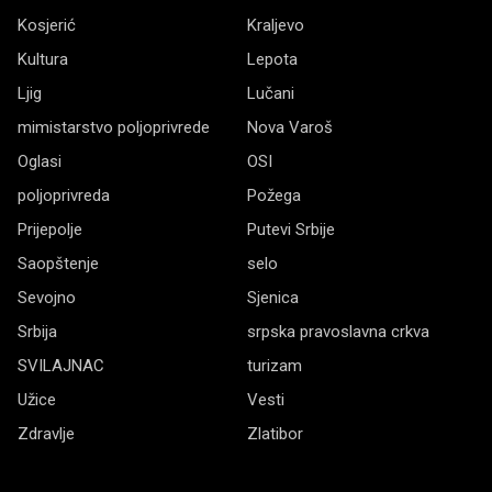
Kosjerić
Kraljevo
Kultura
Lepota
Ljig
Lučani
mimistarstvo poljoprivrede
Nova Varoš
Oglasi
OSI
poljoprivreda
Požega
Prijepolje
Putevi Srbije
Saopštenje
selo
Sevojno
Sjenica
Srbija
srpska pravoslavna crkva
SVILAJNAC
turizam
Užice
Vesti
Zdravlje
Zlatibor