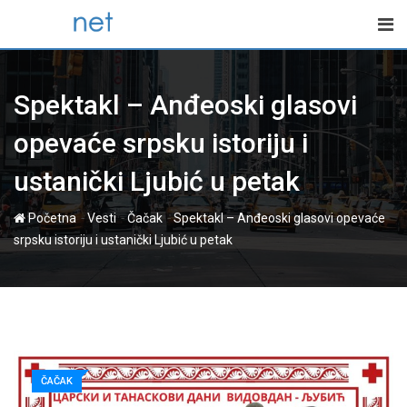
Skip
to
content
Spektakl – Anđeoski glasovi
opevaće srpsku istoriju i
ustanički Ljubić u petak
-
-
-
Početna
Vesti
Čačak
Spektakl – Anđeoski glasovi opevaće
srpsku istoriju i ustanički Ljubić u petak
ČAČAK