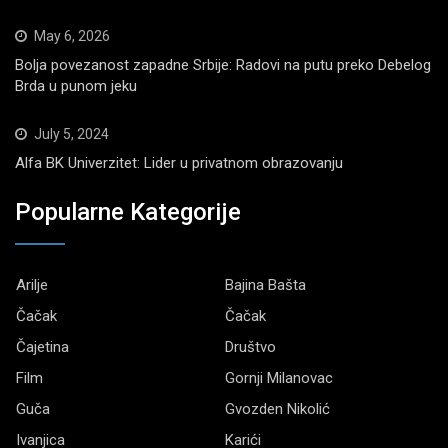
May 6, 2026
Bolja povezanost zapadne Srbije: Radovi na putu preko Debelog
Brda u punom jeku
July 5, 2024
Alfa BK Univerzitet: Lider u privatnom obrazovanju
Popularne Kategorije
Arilje
Bajina Bašta
Čačak
Čačak
Čajetina
Društvo
Film
Gornji Milanovac
Guča
Gvozden Nikolić
Ivanjica
Karići