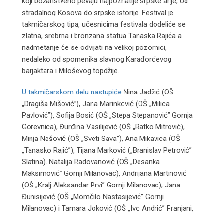
koji božanstveno pevaju najpoznatije srpske arije, od
stradalnog Kosova do srpske istorije. Festival je
takmičarskog tipa, učesnicima festivala dodeliće se
zlatna, srebrna i bronzana statua Tanaska Rajića a
nadmetanje će se odvijati na velikoj pozornici,
nedaleko od spomenika slavnog Karađorđevog
barjaktara i Miloševog topdžije.
U takmičarskom delu nastupiće
Nina Jadžić (OŠ
„Dragiša Mišović”), Jana Marinković (OŠ „Milica
Pavlović”), Sofija Bosić (OŠ „Stepa Stepanović” Gornja
Gorevnica), Đurđina Vasilijević (OŠ „Ratko Mitrović),
Minja Nešović (OŠ „Sveti Sava”), Ana Mikavica (OŠ
„Tanasko Rajić”), Tijana Marković („Branislav Petrović”
Slatina), Natalija Radovanović (OŠ „Desanka
Maksimović” Gornji Milanovac), Andrijana Martinović
(OŠ „Kralj Aleksandar Prvi” Gornji Milanovac), Jana
Đunisijević (OŠ „Momčilo Nastasijević” Gornji
Milanovac) i Tamara Joković (OŠ „Ivo Andrić” Pranjani,