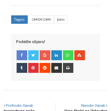
Tagovi:
CARSKI DANI
ljubic
Podelite objavu!
Google+
LinkedIn
Whatsapp
StumbleUpon
Tumblr
Pinterest
Reddit
Share
Print
via
Email
Prethodni članak
Naredni članak