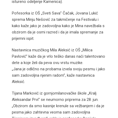
istureno odeljenje Kamenica).
Pofesorka iz OŠ „Sveti Sava” Čačak, Jovana Lukić
sprema Minju Nešović za takmičenje na Festivalu i
kako kaže jako je zadovoljna kako je Mina navežbala s
obzirom da je osmi razred i da je imala spremanje za
prijemni ispit.
Nastavnica muzičkog Mila Aleksić iz OŠ „Milica
Pavlović” kaže da je vrlo teško danas naći talentovano
dete a koje želi da peva ovu vrstu muzike.
„Jana je odlično na probama izvela svoju pesmu i jako
sam zadovoljna njenim radom”, kaže nastavnica
Aleksić.
Tijana Marković iz gornjomilanovačke škole „Kralj
Aleksandar Prvi” se neumorno priprema za 28. jun.
„Obzirom da smo kasnije krenule sa vežbanjem i da je
pesma jako zahtevna veoma sam zadovoljna