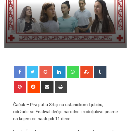
Google+
LinkedIn
Whatsapp
StumbleUpon
Tumblr
Pinterest
Reddit
Share
Print
via
Email
Čačak – Prvi put u Srbiji na ustaničkom Ljubiću,
održaće se Festival dečije narodne i rodoljubive pesme
na kojem će nastupiti 11 dece