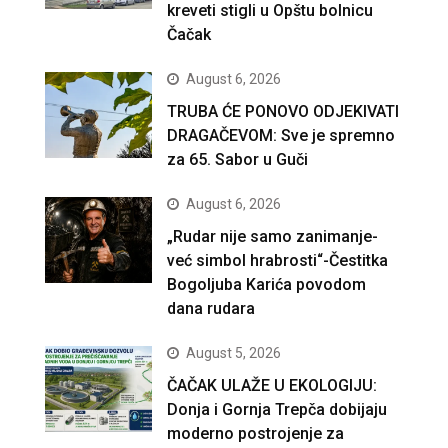
kreveti stigli u Opštu bolnicu
Čačak
August 6, 2026
TRUBA ĆE PONOVO ODJEKIVATI
DRAGAČEVOM: Sve je spremno
za 65. Sabor u Guči
August 6, 2026
„Rudar nije samo zanimanje-
već simbol hrabrosti“-Čestitka
Bogoljuba Karića povodom
dana rudara
August 5, 2026
ČAČAK ULAŽE U EKOLOGIJU:
Donja i Gornja Trepča dobijaju
moderno postrojenje za