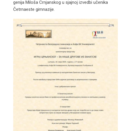
genija Miloša Crnjanskog u sjajnoj izvedbi učenika
Četrnaeste gimnazije.