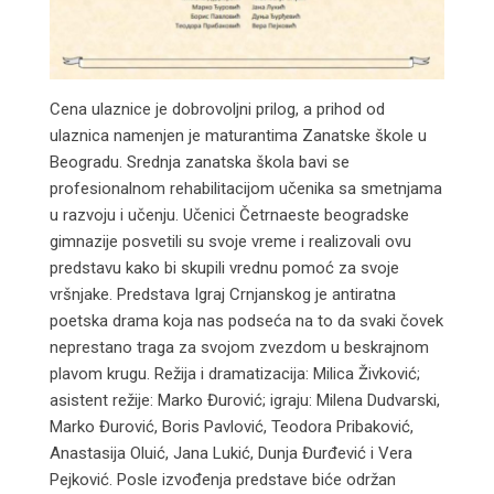
Cena ulaznice je dobrovoljni prilog, a prihod od
ulaznica namenjen je maturantima Zanatske škole u
Beogradu. Srednja zanatska škola bavi se
profesionalnom rehabilitacijom učenika sa smetnjama
u razvoju i učenju. Učenici Četrnaeste beogradske
gimnazije posvetili su svoje vreme i realizovali ovu
predstavu kako bi skupili vrednu pomoć za svoje
vršnjake. Predstava Igraj Crnjanskog je antiratna
poetska drama koja nas podseća na to da svaki čovek
neprestano traga za svojom zvezdom u beskrajnom
plavom krugu. Režija i dramatizacija: Milica Živković;
asistent režije: Marko Đurović; igraju: Milena Dudvarski,
Marko Đurović, Boris Pavlović, Teodora Pribaković,
Anastasija Oluić, Jana Lukić, Dunja Đurđević i Vera
Pejković. Posle izvođenja predstave biće održan