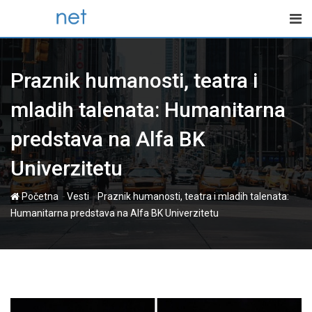
Skip
to
content
Praznik humanosti, teatra i
mladih talenata: Humanitarna
predstava na Alfa BK
Univerzitetu
-
-
Početna
Vesti
Praznik humanosti, teatra i mladih talenata:
Humanitarna predstava na Alfa BK Univerzitetu