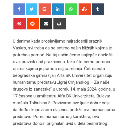
Google+
LinkedIn
Whatsapp
StumbleUpon
Tumblr
Pinterest
Reddit
Share
Print
via
Email
U danima kada proslavljamo najradosniji praznik
Vaskrs, svi treba da se setimo naših bližnjih kojima je
potrebna pomoć. Na taj način ćemo najlepše obeležiti
ovaj praznik nad praznicima, tako što ćemo pomoći
onima kojima je pomoć najpotrebnija. Četrnaesta
beogradska gimnazija i Alfa BK Univerzitet organizuju
humanitarnu predstavu ,,Igraj Crnjanskog – Za naše
drugove iz zanatske’’ u utorak, 14. maja 2024. godine, u
17 časova u amfiteatru Alfa BK Univerziteta, Bulevar
maršala Tolbuhina 8. Pozivamo sve ljude dobre volje
da dođu i kupovinom ulaznica podrže ovu humanitarnu
predstavu. Pored humanitarnog karaktera, ova
predstava donosi originalan uvid u dela besmrtnog