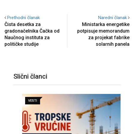
Prethodni članak
Naredni članak
Čista desetka za
Ministarka energetike
gradonačelnika Čačka od
potpisuje memorandum
Naučnog instituta za
za projekat fabrike
političke studije
solarnih panela
Slični članci
VESTI