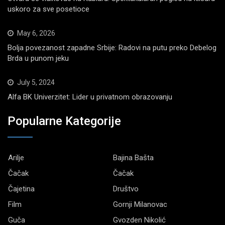
uskoro za sve posetioce
May 6, 2026
Bolja povezanost zapadne Srbije: Radovi na putu preko Debelog
Brda u punom jeku
July 5, 2024
Alfa BK Univerzitet: Lider u privatnom obrazovanju
Popularne Kategorije
Arilje
Bajina Bašta
Čačak
Čačak
Čajetina
Društvo
Film
Gornji Milanovac
Guča
Gvozden Nikolić