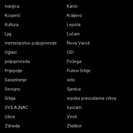
Ivanjica
Karići
Kosjerić
Kraljevo
Kultura
Lepota
Ljig
Lučani
mimistarstvo poljoprivrede
Nova Varoš
Oglasi
OSI
poljoprivreda
Požega
Prijepolje
Putevi Srbije
Saopštenje
selo
Sevojno
Sjenica
Srbija
srpska pravoslavna crkva
SVILAJNAC
turizam
Užice
Vesti
Zdravlje
Zlatibor