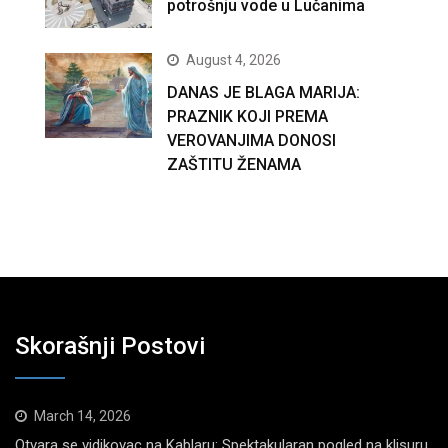
potrošnju vode u Lučanima
August 4, 2026
DANAS JE BLAGA MARIJA:
PRAZNIK KOJI PREMA
VEROVANJIMA DONOSI
ZAŠTITU ŽENAMA
Skorašnji Postovi
March 14, 2026
Otvara se vidikovac na Kablaru: Spektakularan pogled na klisuru