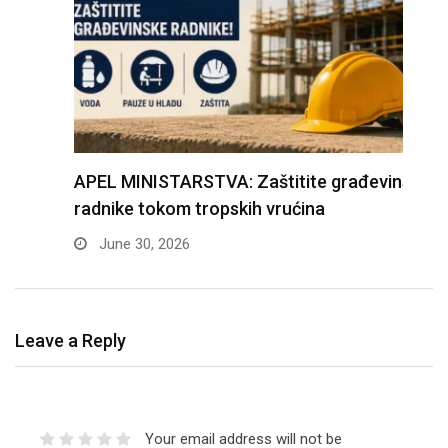
APEL MINISTARSTVA: Zaštitite građevinske
D
radnike tokom tropskih vrućina
n
June 30, 2026
Leave a Reply
Your email address will not be