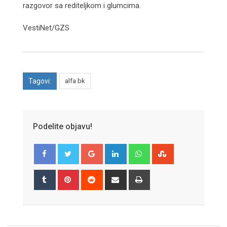
razgovor sa rediteljkom i glumcima.
VestiNet/GZS
Tagovi:
alfa bk
Podelite objavu!
Google+
LinkedIn
Whatsapp
StumbleUpon
Tumblr
Pinterest
Reddit
Share
Print
via
Email