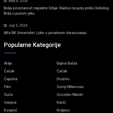
May 6, 2026
Bolja povezanost zapadne Srbije: Radovi na putu preko Debelog
Brda u punom jeku
July 5, 2024
Alfa BK Univerzitet: Lider u privatnom obrazovanju
Popularne Kategorije
Arilje
Bajina Bašta
Čačak
Čačak
Čajetina
Društvo
Film
Gornji Milanovac
Guča
Gvozden Nikolić
Ivanjica
Karići
Kosjerić
Kraljevo