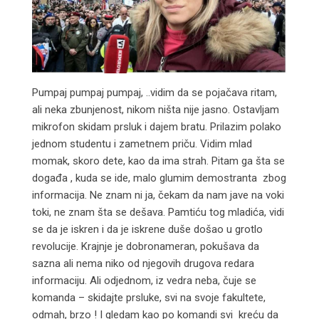
Pumpaj pumpaj pumpaj, ..vidim da se pojačava ritam,
ali neka zbunjenost, nikom ništa nije jasno. Ostavljam
mikrofon skidam prsluk i dajem bratu. Prilazim polako
jednom studentu i zametnem priču. Vidim mlad
momak, skoro dete, kao da ima strah. Pitam ga šta se
događa , kuda se ide, malo glumim demostranta zbog
informacija. Ne znam ni ja, čekam da nam jave na voki
toki, ne znam šta se dešava. Pamtiću tog mladića, vidi
se da je iskren i da je iskrene duše došao u grotlo
revolucije. Krajnje je dobronameran, pokušava da
sazna ali nema niko od njegovih drugova redara
informaciju. Ali odjednom, iz vedra neba, čuje se
komanda – skidajte prsluke, svi na svoje fakultete,
odmah, brzo ! I gledam kao po komandi svi kreću da