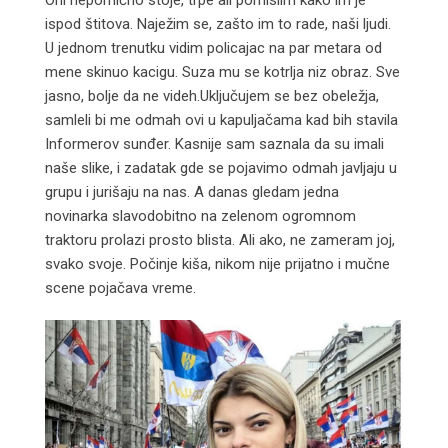
ispod štitova. Naježim se, zašto im to rade, naši ljudi.
U jednom trenutku vidim policajac na par metara od
mene skinuo kacigu. Suza mu se kotrlja niz obraz. Sve
jasno, bolje da ne videh.Uključujem se bez obeležja,
samleli bi me odmah ovi u kapuljačama kad bih stavila
Informerov sunđer. Kasnije sam saznala da su imali
naše slike, i zadatak gde se pojavimo odmah javljaju u
grupu i jurišaju na nas. A danas gledam jedna
novinarka slavodobitno na zelenom ogromnom
traktoru prolazi prosto blista. Ali ako, ne zameram joj,
svako svoje. Počinje kiša, nikom nije prijatno i mučne
scene pojačava vreme.