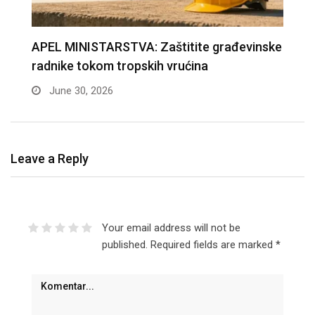
APEL MINISTARSTVA: Zaštitite građevinske
D
radnike tokom tropskih vrućina
n
June 30, 2026
Leave a Reply
Your email address will not be
published.
Required fields are marked
*