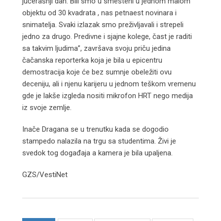
jučerašnji dan. Bili smo u smešteni u jednom malom
objektu od 30 kvadrata , nas petnaest novinara i
snimatelja. Svaki izlazak smo preživljavali i strepeli
jedno za drugo. Predivne i sjajne kolege, čast je raditi
sa takvim ljudima”, završava svoju priču jedina
čačanska reporterka koja je bila u epicentru
demostracija koje će bez sumnje obeležiti ovu
deceniju, ali i njenu karijeru u jednom teškom vremenu
gde je lakše izgleda nositi mikrofon HRT nego medija
iz svoje zemlje.
Inače Dragana se u trenutku kada se dogodio
stampedo nalazila na trgu sa studentima. Živi je
svedok tog događaja a kamera je bila upaljena.
GZS/VestiNet