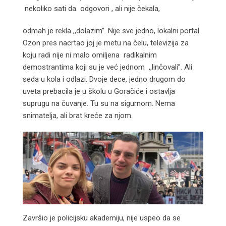
nekoliko sati da odgovori , ali nije čekala,
odmah je rekla ,,dolazim”. Nije sve jedno, lokalni portal
Ozon pres nacrtao joj je metu na čelu, televizija za
koju radi nije ni malo omiljena radikalnim
demostrantima koji su je već jednom ,,linčovali”. Ali
seda u kola i odlazi. Dvoje dece, jedno drugom do
uveta prebacila je u školu u Goračiće i ostavlja
suprugu na čuvanje. Tu su na sigurnom. Nema
snimatelja, ali brat kreće za njom.
Završio je policijsku akademiju, nije uspeo da se