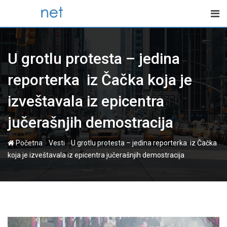
Skip
to
content
U grotlu protesta – jedina
reporterka iz Čačka koja je
izveštavala iz epicentra
jučerašnjih demostracija
-
-
Početna
Vesti
U grotlu protesta – jedina reporterka iz Čačka
koja je izveštavala iz epicentra jučerašnjih demostracija