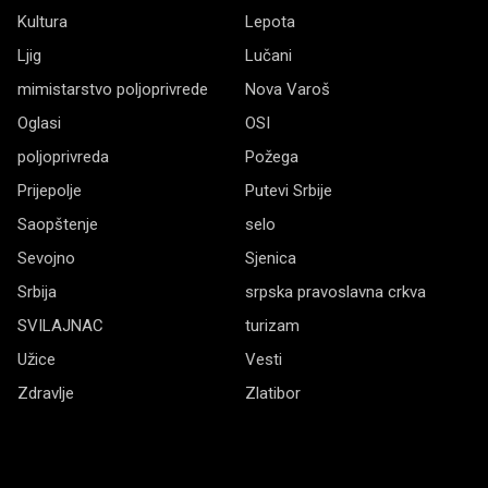
Kultura
Lepota
Ljig
Lučani
mimistarstvo poljoprivrede
Nova Varoš
Oglasi
OSI
poljoprivreda
Požega
Prijepolje
Putevi Srbije
Saopštenje
selo
Sevojno
Sjenica
Srbija
srpska pravoslavna crkva
SVILAJNAC
turizam
Užice
Vesti
Zdravlje
Zlatibor