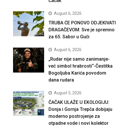
Čačak
August 6, 2026
TRUBA ĆE PONOVO ODJEKIVATI
DRAGAČEVOM: Sve je spremno
za 65. Sabor u Guči
August 6, 2026
„Rudar nije samo zanimanje-
već simbol hrabrosti“-Čestitka
Bogoljuba Karića povodom
dana rudara
August 5, 2026
ČAČAK ULAŽE U EKOLOGIJU:
Donja i Gornja Trepča dobijaju
moderno postrojenje za
otpadne vode i novi kolektor