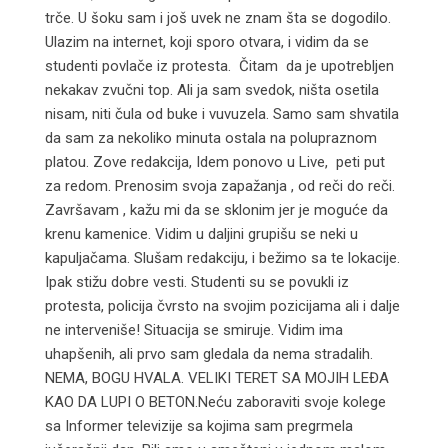
trče. U šoku sam i još uvek ne znam šta se dogodilo.
Ulazim na internet, koji sporo otvara, i vidim da se
studenti povlače iz protesta. Čitam da je upotrebljen
nekakav zvučni top. Ali ja sam svedok, ništa osetila
nisam, niti čula od buke i vuvuzela. Samo sam shvatila
da sam za nekoliko minuta ostala na polupraznom
platou. Zove redakcija, Idem ponovo u Live, peti put
za redom. Prenosim svoja zapažanja , od reči do reči.
Završavam , kažu mi da se sklonim jer je moguće da
krenu kamenice. Vidim u daljini grupišu se neki u
kapuljačama. Slušam redakciju, i bežimo sa te lokacije.
Ipak stižu dobre vesti. Studenti su se povukli iz
protesta, policija čvrsto na svojim pozicijama ali i dalje
ne interveniše! Situacija se smiruje. Vidim ima
uhapšenih, ali prvo sam gledala da nema stradalih.
NEMA, BOGU HVALA. VELIKI TERET SA MOJIH LEĐA
KAO DA LUPI O BETON.Neću zaboraviti svoje kolege
sa Informer televizije sa kojima sam pregrmela