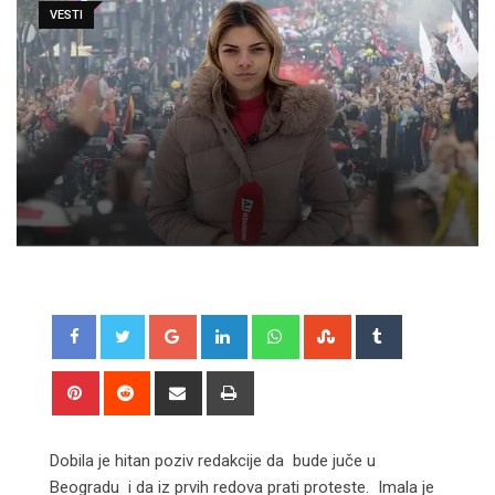
VESTI
Google+
LinkedIn
Whatsapp
StumbleUpon
Tumblr
Pinterest
Reddit
Share
Print
via
Email
Dobila je hitan poziv redakcije da bude juče u
Beogradu i da iz prvih redova prati proteste. Imala je