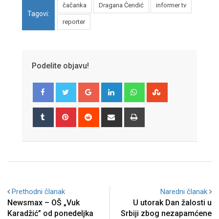
čačanka
Dragana Ćendić
informer tv
Tagovi:
reporter
Podelite objavu!
Google+
LinkedIn
Whatsapp
StumbleUpon
Tumblr
Pinterest
Reddit
Share
Print
via
Email
Prethodni članak
Naredni članak
Newsmax – OŠ „Vuk
U utorak Dan žalosti u
Karadžić” od ponedeljka
Srbiji zbog nezapamćene