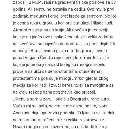
zaposli u MUP , radi na građevini fizičke poslove sa 30
godina. Ali sestru ne ostavlja na cedilu. Ovo mu je prvi
zadatak, međutim i drugi brat kreće za sestrom, bio joj
je desna ruka u grotlu u koji prvi put ulazi. Hiljade ljudi.
Atmosfera usijana do kraja. Ali obećala je redakciji
koja je na pleća ove nejake žene stavila veliki zadatak,
da izveštava sa najvećih demostracija u poslednjih 2,5
decenije. A tu je svima glava u torbi., počinje svoju
priču Dragana Ćendić reporterka Informer televizije
koja je jučerašnji dan, od kojeg su mnogi strepeli,
provela na ulici sa demostrantima, studentima i
protestantima gde su je mnogi ,,mrko” gledali zbog
medija za koji radi. I zvuči nerealno,ali sa mnogima se
na kraju teškog dana pozdravila kao prijatelj.
,,Krenula sam u zoru, i stigla u Beograd u rano jutro.
Vučko mi se javlja, savetuje me da se pazim, Ivona i
Andrijana daju uputstva i podršku. Ti ljudi su sjajni, dali
su mi posao odrešene ruke i veliko razumevanje.
Nisam mogla da im kažem-ne, pa nek bude kako je