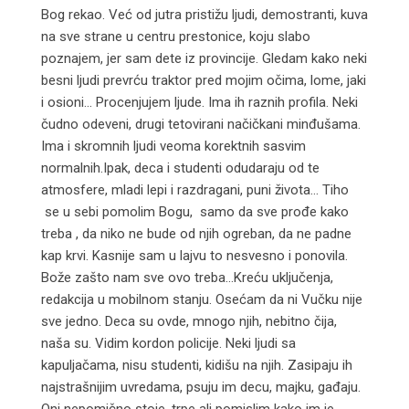
Bog rekao. Već od jutra pristižu ljudi, demostranti, kuva
na sve strane u centru prestonice, koju slabo
poznajem, jer sam dete iz provincije. Gledam kako neki
besni ljudi prevrću traktor pred mojim očima, lome, jaki
i osioni… Procenjujem ljude. Ima ih raznih profila. Neki
čudno odeveni, drugi tetovirani načičkani minđušama.
Ima i skromnih ljudi veoma korektnih sasvim
normalnih.Ipak, deca i studenti odudaraju od te
atmosfere, mladi lepi i razdragani, puni života… Tiho
se u sebi pomolim Bogu, samo da sve prođe kako
treba , da niko ne bude od njih ogreban, da ne padne
kap krvi. Kasnije sam u lajvu to nesvesno i ponovila.
Bože zašto nam sve ovo treba…Kreću uključenja,
redakcija u mobilnom stanju. Osećam da ni Vučku nije
sve jedno. Deca su ovde, mnogo njih, nebitno čija,
naša su. Vidim kordon policije. Neki ljudi sa
kapuljačama, nisu studenti, kidišu na njih. Zasipaju ih
najstrašnijim uvredama, psuju im decu, majku, gađaju.
Oni nepomično stoje, trpe ali pomislim kako im je