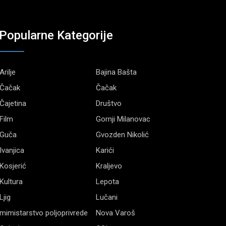
Popularne Kategorije
Arilje
Bajina Bašta
Čačak
Čačak
Čajetina
Društvo
Film
Gornji Milanovac
Guča
Gvozden Nikolić
Ivanjica
Karići
Kosjerić
Kraljevo
Kultura
Lepota
Ljig
Lučani
mimistarstvo poljoprivrede
Nova Varoš