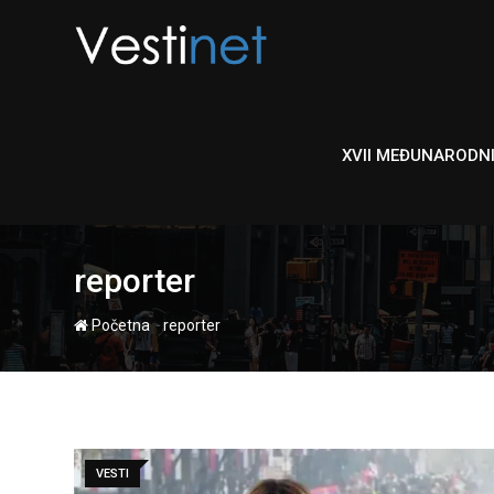
Skip
to
content
XVII MEĐUNARODN
reporter
-
Početna
reporter
VESTI