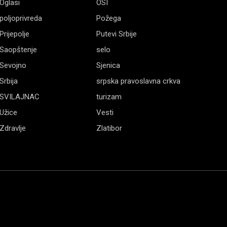
Oglasi
OSI
poljoprivreda
Požega
Prijepolje
Putevi Srbije
Saopštenje
selo
Sevojno
Sjenica
Srbija
srpska pravoslavna crkva
SVILAJNAC
turizam
Užice
Vesti
Zdravlje
Zlatibor