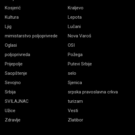
Kosjerić
Kraljevo
Kultura
Lepota
Ljig
Lučani
mimistarstvo poljoprivrede
Nova Varoš
Oglasi
OSI
poljoprivreda
Požega
Prijepolje
Putevi Srbije
Saopštenje
selo
Sevojno
Sjenica
Srbija
srpska pravoslavna crkva
SVILAJNAC
turizam
Užice
Vesti
Zdravlje
Zlatibor