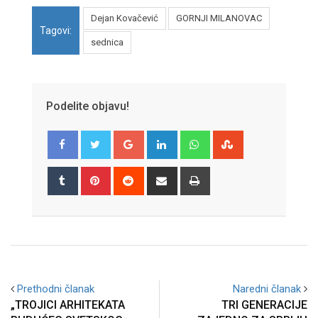
Dejan Kovačević
GORNJI MILANOVAC
Tagovi:
sednica
Podelite objavu!
Google+
LinkedIn
Whatsapp
StumbleUpon
Tumblr
Pinterest
Reddit
Share
Print
via
Email
Prethodni članak
Naredni članak
„TROJICI ARHITEKATA
TRI GENERACIJE