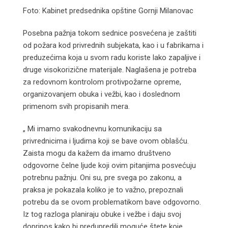
Foto: Kabinet predsednika opštine Gornji Milanovac
Posebna pažnja tokom sednice posvećena je zaštiti
od požara kod privrednih subjekata, kao i u fabrikama i
preduzećima koja u svom radu koriste lako zapaljive i
druge visokorizične materijale. Naglašena je potreba
za redovnom kontrolom protivpožarne opreme,
organizovanjem obuka i vežbi, kao i doslednom
primenom svih propisanih mera.
„ Mi imamo svakodnevnu komunikaciju sa
privrednicima i ljudima koji se bave ovom oblašću.
Zaista mogu da kažem da imamo društveno
odgovorne čelne ljude koji ovim pitanjima posvećuju
potrebnu pažnju. Oni su, pre svega po zakonu, a
praksa je pokazala koliko je to važno, prepoznali
potrebu da se ovom problematikom bave odgovorno.
Iz tog razloga planiraju obuke i vežbe i daju svoj
doprinos kako bi predupredili moguće štete koje