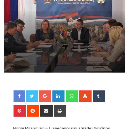
Google+
LinkedIn
Whatsapp
StumbleUpon
Tumblr
Pinterest
Reddit
Share
Print
via
Email
Gornji Milanovac – U svečanoj sali zgrade Okružnog