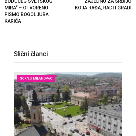
BUDUĆEG SVETSKOG
ZAJEDNO ZA SRBIJU
MIRA“ – OTVORENO
KOJA RAĐA, RADI I GRADI
PISMO BOGOLJUBA
KARIĆA
Slični članci
GORNJI MILANOVAC