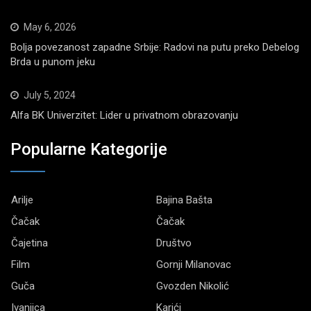
May 6, 2026
Bolja povezanost zapadne Srbije: Radovi na putu preko Debelog
Brda u punom jeku
July 5, 2024
Alfa BK Univerzitet: Lider u privatnom obrazovanju
Popularne Kategorije
Arilje
Bajina Bašta
Čačak
Čačak
Čajetina
Društvo
Film
Gornji Milanovac
Guča
Gvozden Nikolić
Ivanjica
Karići