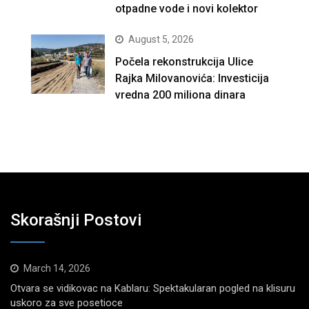
otpadne vode i novi kolektor
August 5, 2026
Počela rekonstrukcija Ulice
Rajka Milovanovića: Investicija
vredna 200 miliona dinara
Skorašnji Postovi
March 14, 2026
Otvara se vidikovac na Kablaru: Spektakularan pogled na klisuru
uskoro za sve posetioce