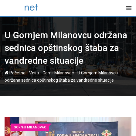
Skip
to
content
U Gornjem Milanovcu održana
sednica opštinskog štaba za
vandredne situacije
-
-
-
Početna
Vesti
Gornji Milanovac
U Gornjem Milanovcu
održana sednica opštinskog štaba za vandredne situacije
GORNJI MILANOVAC