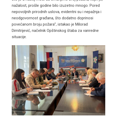
nažalost, prošle godine bilo izuzetno mnogo. Pored
nepovoljnih prirodnih uslova, evidentni su i nepažnja i
neodgovornost građana, što dodatno doprinosi
povećanom broju požara”, istakao je Milorad
Dimitrijević, načelnik Opštinskog štaba za vanredne
situacije.