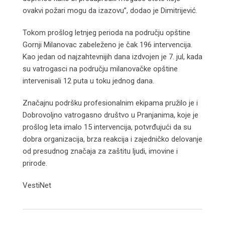
ovakvi požari mogu da izazovu”, dodao je Dimitrijević.
Tokom prošlog letnjeg perioda na području opštine
Gornji Milanovac zabeleženo je čak 196 intervencija.
Kao jedan od najzahtevnijih dana izdvojen je 7. jul, kada
su vatrogasci na području milanovačke opštine
intervenisali 12 puta u toku jednog dana.
Značajnu podršku profesionalnim ekipama pružilo je i
Dobrovoljno vatrogasno društvo u Pranjanima, koje je
prošlog leta imalo 15 intervencija, potvrđujući da su
dobra organizacija, brza reakcija i zajedničko delovanje
od presudnog značaja za zaštitu ljudi, imovine i
prirode.
VestiNet