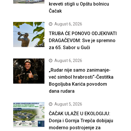
kreveti stigli u Opštu bolnicu
Čačak
August 6, 2026
TRUBA ĆE PONOVO ODJEKIVATI
DRAGAČEVOM: Sve je spremno
za 65. Sabor u Guči
August 6, 2026
„Rudar nije samo zanimanje-
već simbol hrabrosti“-Čestitka
Bogoljuba Karića povodom
dana rudara
August 5, 2026
ČAČAK ULAŽE U EKOLOGIJU:
Donja i Gornja Trepča dobijaju
moderno postrojenje za