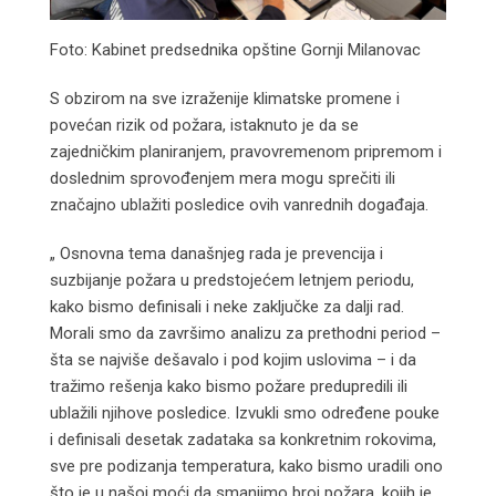
Foto: Kabinet predsednika opštine Gornji Milanovac
S obzirom na sve izraženije klimatske promene i
povećan rizik od požara, istaknuto je da se
zajedničkim planiranjem, pravovremenom pripremom i
doslednim sprovođenjem mera mogu sprečiti ili
značajno ublažiti posledice ovih vanrednih događaja.
„ Osnovna tema današnjeg rada je prevencija i
suzbijanje požara u predstojećem letnjem periodu,
kako bismo definisali i neke zaključke za dalji rad.
Morali smo da završimo analizu za prethodni period –
šta se najviše dešavalo i pod kojim uslovima – i da
tražimo rešenja kako bismo požare predupredili ili
ublažili njihove posledice. Izvukli smo određene pouke
i definisali desetak zadataka sa konkretnim rokovima,
sve pre podizanja temperatura, kako bismo uradili ono
što je u našoj moći da smanjimo broj požara, kojih je,