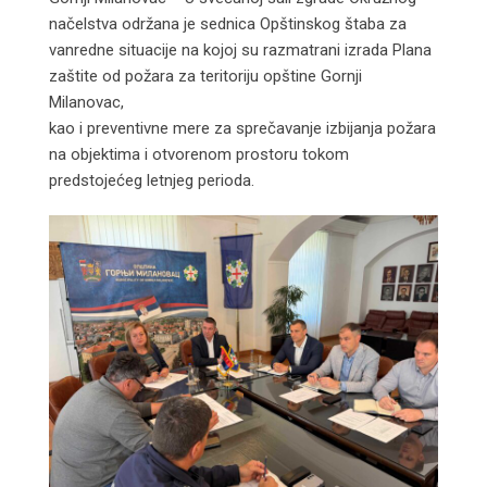
načelstva održana je sednica Opštinskog štaba za
vanredne situacije na kojoj su razmatrani izrada Plana
zaštite od požara za teritoriju opštine Gornji
Milanovac,
kao i preventivne mere za sprečavanje izbijanja požara
na objektima i otvorenom prostoru tokom
predstojećeg letnjeg perioda.