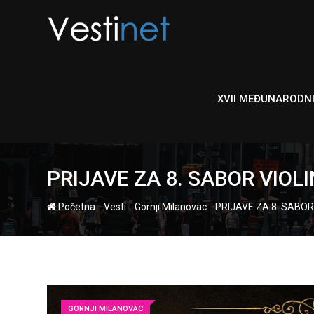
Skip
to
content
XVII MEĐUNARODN
PRIJAVE ZA 8. SABOR VIOL
-
-
-
Početna
Vesti
Gornji Milanovac
PRIJAVE ZA 8. SABOR
GORNJI MILANOVAC