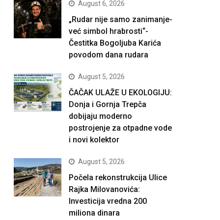
August 6, 2026
„Rudar nije samo zanimanje-
već simbol hrabrosti“-
Čestitka Bogoljuba Karića
povodom dana rudara
August 5, 2026
ČAČAK ULAŽE U EKOLOGIJU:
Donja i Gornja Trepča
dobijaju moderno
postrojenje za otpadne vode
i novi kolektor
August 5, 2026
Počela rekonstrukcija Ulice
Rajka Milovanovića:
Investicija vredna 200
miliona dinara