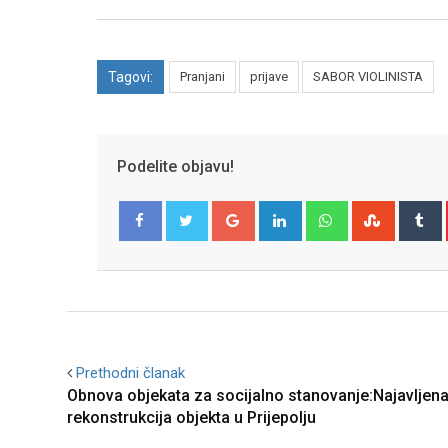
Tagovi:
Pranjani
prijave
SABOR VIOLINISTA
Podelite objavu!
Google+
LinkedIn
Whatsapp
Stumble
T
Facebook
Twitter
Prethodni članak
Obnova objekata za socijalno stanovanje:Najavljen
rekonstrukcija objekta u Prijepolju