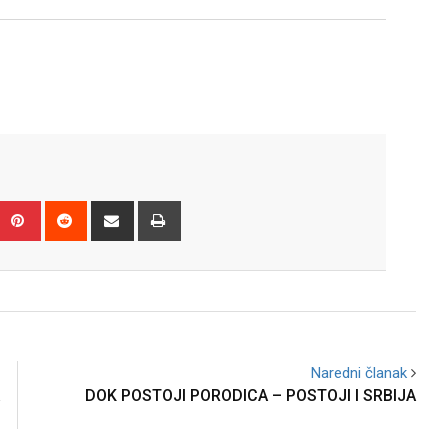
Upon
umblr
Pinterest
Reddit
Share
Print
via
Email
Naredni članak
a
DOK POSTOJI PORODICA – POSTOJI I SRBIJA