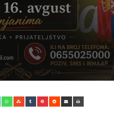
+
LinkedIn
Whatsapp
StumbleUpon
Tumblr
Pinterest
Reddit
Share
Print
via
Email