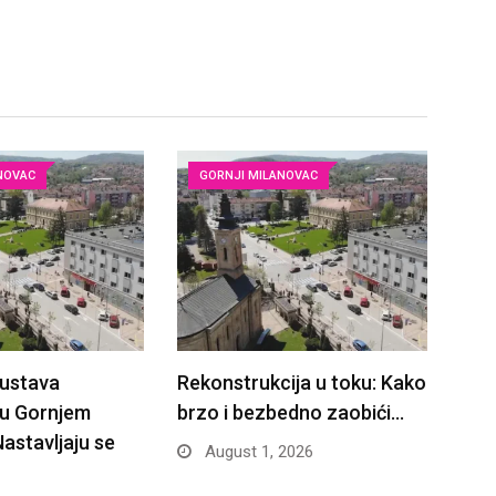
NOVAC
GORNJI MILANOVAC
ustava
Rekonstrukcija u toku: Kako
 u Gornjem
brzo i bezbedno zaobići…
astavljaju se
August 1, 2026