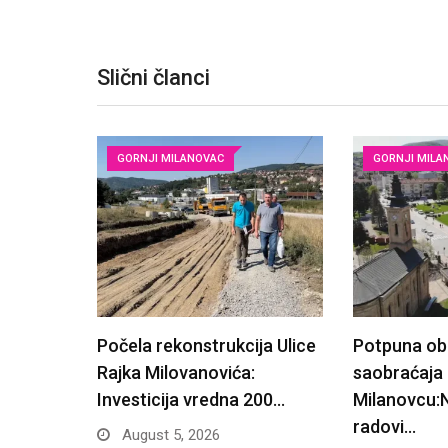
Slični članci
GORNJI MILANOVAC
GORNJI MILA
Počela rekonstrukcija Ulice
Potpuna ob
Rajka Milovanovića:
saobraćaja
Investicija vredna 200…
Milanovcu:N
radovi…
August 5, 2026