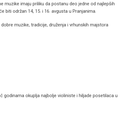
izvorne muzike imaju priliku da postanu deo jedne od najlepših
i će biti održan 14, 15. i 16. avgusta u Pranjanima.
dobre muzike, tradicije, druženja i vrhunskih majstora
 godinama okuplja najbolje violiniste i hiljade posetilaca u