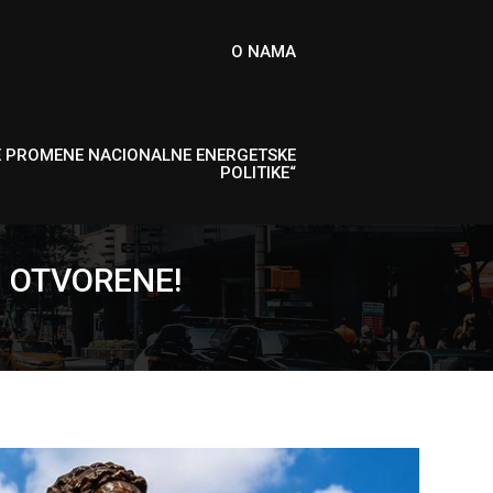
O NAMA
E PROMENE NACIONALNE ENERGETSKE
POLITIKE“
U OTVORENE!