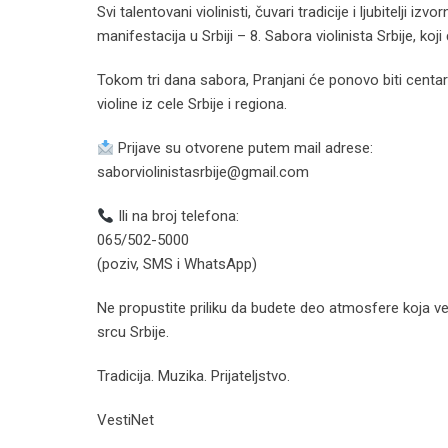
Svi talentovani violinisti, čuvari tradicije i ljubitelji 
manifestacija u Srbiji – 8. Sabora violinista Srbije, koj
Tokom tri dana sabora, Pranjani će ponovo biti centar 
violine iz cele Srbije i regiona.
Prijave su otvorene putem mail adrese:
saborviolinistasrbije@gmail.com
Ili na broj telefona:
065/502-5000
(poziv, SMS i WhatsApp)
Ne propustite priliku da budete deo atmosfere koja već
srcu Srbije.
Tradicija. Muzika. Prijateljstvo.
VestiNet