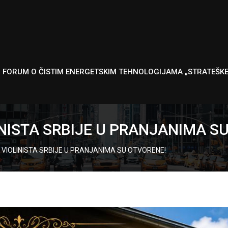
I FORUM O ČISTIM ENERGETSKIM TEHNOLOGIJAMA „STRATEŠK
INISTA SRBIJE U PRANJANIMA S
 VIOLINISTA SRBIJE U PRANJANIMA SU OTVORENE!