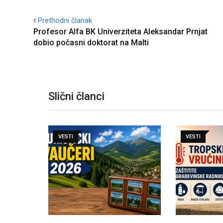
Prethodni članak
Profesor Alfa BK Univerziteta Aleksandar Prnjat
dobio počasni doktorat na Malti
Slični članci
VESTI
VESTI