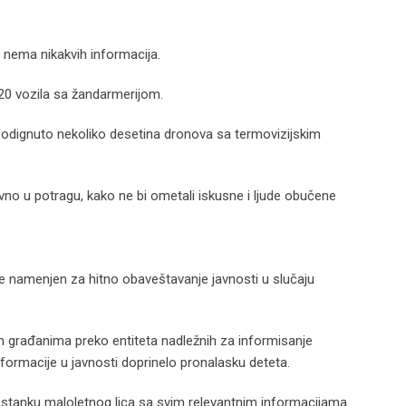
e nema nikakvih informacija.
 20 vozila sa žandarmerijom.
 podignuto nekoliko desetina dronova sa termovizijskim
vno u potragu, kako ne bi ometali iskusne i ljude obučene
 je namenjen za hitno obaveštavanje javnosti u slučaju
vim građanima preko entiteta nadležnih za informisanje
 informacije u javnosti doprinelo pronalasku deteta.
stanku maloletnog lica sa svim relevantnim informacijama