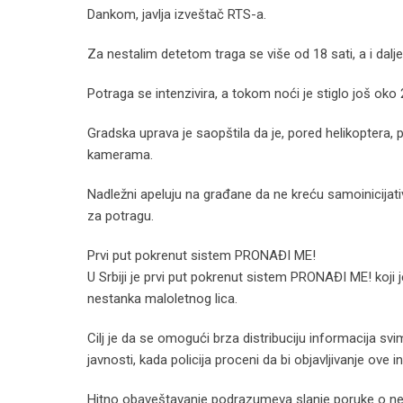
Dankom, javlja izveštač RTS-a.
Za nestalim detetom traga se više od 18 sati, a i dalj
Potraga se intenzivira, a tokom noći je stiglo još oko
Gradska uprava je saopštila da je, pored helikoptera,
kamerama.
Nadležni apeluju na građane da ne kreću samoinicijati
za potragu.
Prvi put pokrenut sistem PRONAĐI ME!
U Srbiji je prvi put pokrenut sistem PRONAĐI ME! koji
nestanka maloletnog lica.
Cilj je da se omogući brza distribuciju informacija s
javnosti, kada policija proceni da bi objavljivanje ove
Hitno obaveštavanje podrazumeva slanje poruke o ne