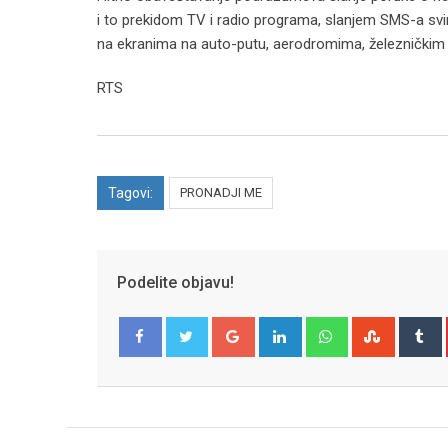
i to prekidom TV i radio programa, slanjem SMS-a svi
na ekranima na auto-putu, aerodromima, železničkim
RTS
Tagovi:
PRONADJI ME
Podelite objavu!
Google+
LinkedIn
Whatsapp
Stumble
T
Facebook
Twitter