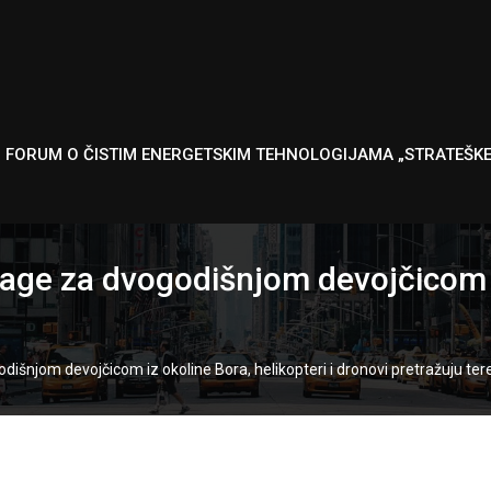
I FORUM O ČISTIM ENERGETSKIM TEHNOLOGIJAMA „STRATEŠK
ge za dvogodišnjom devojčicom iz 
šnjom devojčicom iz okoline Bora, helikopteri i dronovi pretražuju ter