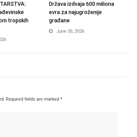
STARSTVA:
Država izdvaja 600 miliona
rađevinske
evra za najugroženije
om tropskih
građane
June 30, 2026
026
ed.
Required fields are marked
*