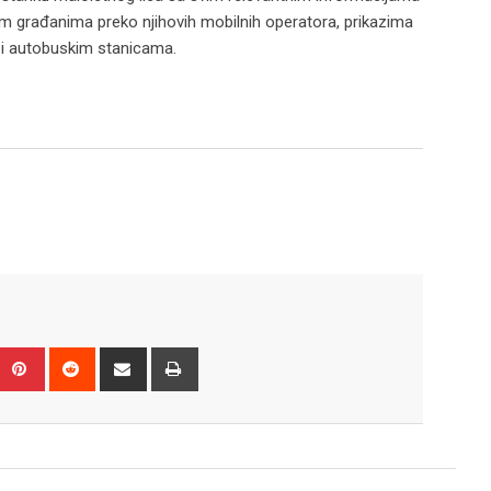
m građanima preko njihovih mobilnih operatora, prikazima
 i autobuskim stanicama.
Upon
umblr
Pinterest
Reddit
Share
Print
via
Email