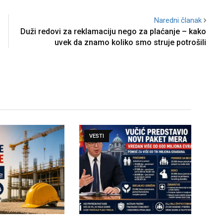
Naredni članak
Duži redovi za reklamaciju nego za plaćanje – kako
uvek da znamo koliko smo struje potrošili
VESTI