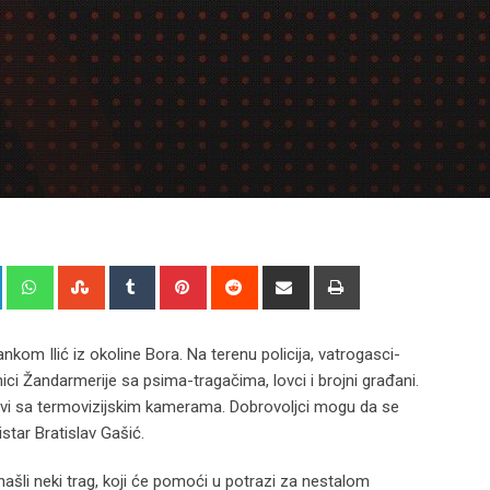
+
LinkedIn
Whatsapp
StumbleUpon
Tumblr
Pinterest
Reddit
Share
Print
via
Email
om Ilić iz okoline Bora. Na terenu policija, vatrogasci-
ici Žandarmerije sa psima-tragačima, lovci i brojni građani.
onovi sa termovizijskim kamerama. Dobrovoljci mogu da se
istar Bratislav Gašić.
onašli neki trag, koji će pomoći u potrazi za nestalom