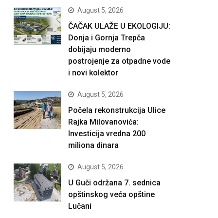
August 5, 2026
ČAČAK ULAŽE U EKOLOGIJU:
Donja i Gornja Trepča
dobijaju moderno
postrojenje za otpadne vode
i novi kolektor
August 5, 2026
Počela rekonstrukcija Ulice
Rajka Milovanovića:
Investicija vredna 200
miliona dinara
August 5, 2026
U Guči održana 7. sednica
opštinskog veća opštine
Lučani