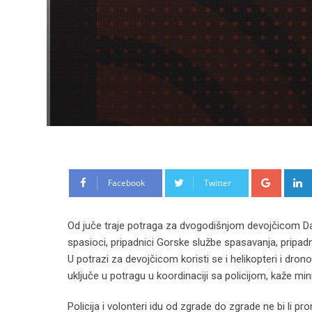
Google
Facebook
Twitter
Od juče traje potraga za dvogodišnjom devojčicom Dank
spasioci, pripadnici Gorske službe spasavanja, pripadn
U potrazi za devojčicom koristi se i helikopteri i dr
uključe u potragu u koordinaciji sa policijom, kaže min
Policija i volonteri idu od zgrade do zgrade ne bi li pr