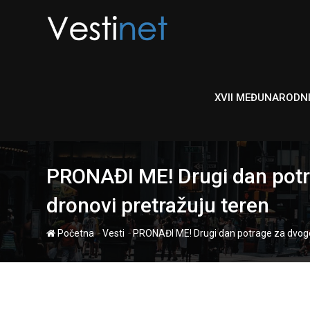
Skip
to
content
XVII MEĐUNARODN
PRONAĐI ME! Drugi dan potra
dronovi pretražuju teren
-
-
Početna
Vesti
PRONAĐI ME! Drugi dan potrage za dvogodi