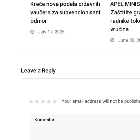
Kreće nova podela državnih
APEL MINI
vaučera za subvencionisani
Zaštitite g
odmor
radnike tok
vrućina
July 17, 2026
June 30, 2
Leave a Reply
Your email address will not be publish