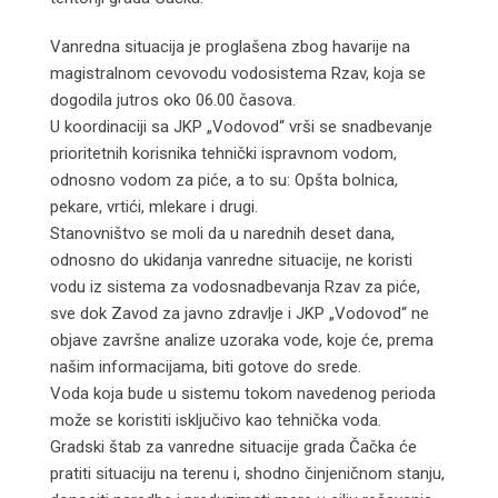
Vanredna situacija je proglašena zbog havarije na
magistralnom cevovodu vodosistema Rzav, koja se
dogodila jutros oko 06.00 časova.
U koordinaciji sa JKP „Vodovod“ vrši se snadbevanje
prioritetnih korisnika tehnički ispravnom vodom,
odnosno vodom za piće, a to su: Opšta bolnica,
pekare, vrtići, mlekare i drugi.
Stanovništvo se moli da u narednih deset dana,
odnosno do ukidanja vanredne situacije, ne koristi
vodu iz sistema za vodosnadbevanja Rzav za piće,
sve dok Zavod za javno zdravlje i JKP „Vodovod“ ne
objave završne analize uzoraka vode, koje će, prema
našim informacijama, biti gotove do srede.
Voda koja bude u sistemu tokom navedenog perioda
može se koristiti isključivo kao tehnička voda.
Gradski štab za vanredne situacije grada Čačka će
pratiti situaciju na terenu i, shodno činjeničnom stanju,