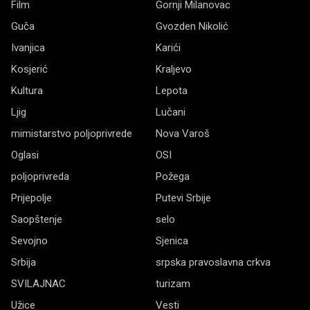
Film
Gornji Milanovac
Guča
Gvozden Nikolić
Ivanjica
Karići
Kosjerić
Kraljevo
Kultura
Lepota
Ljig
Lučani
mimistarstvo poljoprivrede
Nova Varoš
Oglasi
OSI
poljoprivreda
Požega
Prijepolje
Putevi Srbije
Saopštenje
selo
Sevojno
Sjenica
Srbija
srpska pravoslavna crkva
SVILAJNAC
turizam
Užice
Vesti