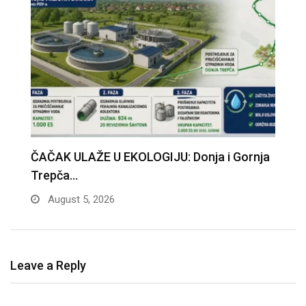
a
Čačak domaćin velike akcije dobrovoljnog
S
davanja krvi
K
August 3, 2026
Leave a Reply