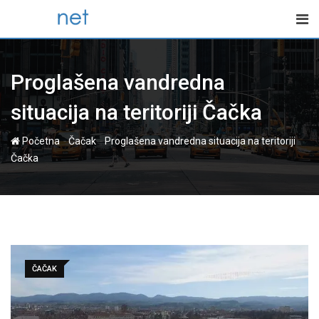
Skip
to
content
Proglašena vandredna
situacija na teritoriji Čačka
-
-
Početna
Čačak
Proglašena vandredna situacija na teritoriji
Čačka
ČAČAK