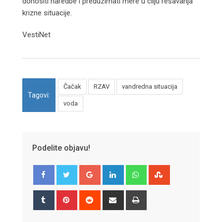
donositi naredbe i preduzimati mere u cilju rešavanja
krizne situacije.
VestiNet
Čačak
RZAV
vandredna situacija
Tagovi:
voda
Podelite objavu!
Google+
LinkedIn
Whatsapp
StumbleUpon
Tumblr
Pinterest
Reddit
Share
Print
via
Email