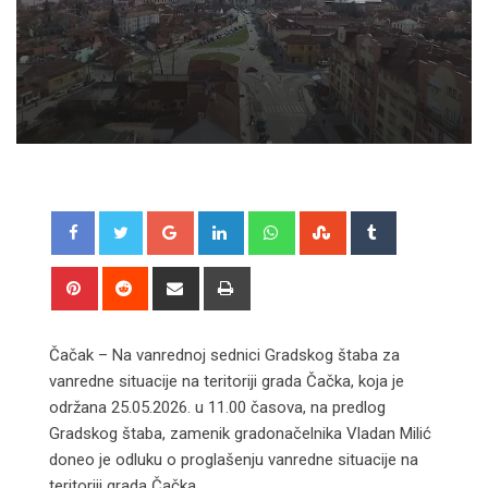
Google+
LinkedIn
Whatsapp
StumbleUpon
Tumblr
Pinterest
Reddit
Share
Print
via
Email
Čačak – Na vanrednoj sednici Gradskog štaba za
vanredne situacije na teritoriji grada Čačka, koja je
održana 25.05.2026. u 11.00 časova, na predlog
Gradskog štaba, zamenik gradonačelnika Vladan Milić
doneo je odluku o proglašenju vanredne situacije na
teritoriji grada Čačka.