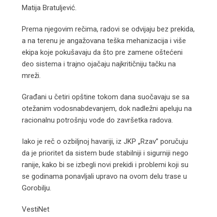
Matija Bratuljević.
Prema njegovim rečima, radovi se odvijaju bez prekida,
a na terenu je angažovana teška mehanizacija i više
ekipa koje pokušavaju da što pre zamene oštećeni
deo sistema i trajno ojačaju najkritičniju tačku na
mreži.
Građani u četiri opštine tokom dana suočavaju se sa
otežanim vodosnabdevanjem, dok nadležni apeluju na
racionalnu potrošnju vode do završetka radova.
Iako je reč o ozbiljnoj havariji, iz JKP „Rzav” poručuju
da je prioritet da sistem bude stabilniji i sigurniji nego
ranije, kako bi se izbegli novi prekidi i problemi koji su
se godinama ponavljali upravo na ovom delu trase u
Gorobilju.
VestiNet