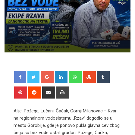
Google+
LinkedIn
Whatsapp
StumbleUpon
Tumblr
Pinterest
Reddit
Share
Print
via
Email
Ailje, Požega, Lučani, Čačak, Gornji Milanovac – Kvar
na regionalnom vodosistemu „Rzav” dogodio se u
mestu Gorobilje, gde je ponovo pukla glavna cev zbog
čega su bez vode ostali građani Požege, Čačka,