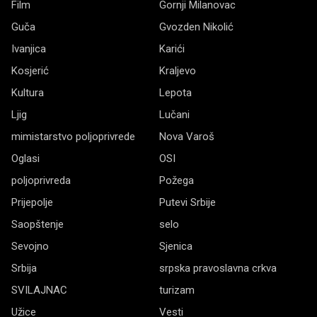
Film
Gornji Milanovac
Guča
Gvozden Nikolić
Ivanjica
Karići
Kosjerić
Kraljevo
Kultura
Lepota
Ljig
Lučani
mimistarstvo poljoprivrede
Nova Varoš
Oglasi
OSI
poljoprivreda
Požega
Prijepolje
Putevi Srbije
Saopštenje
selo
Sevojno
Sjenica
Srbija
srpska pravoslavna crkva
SVILAJNAC
turizam
Užice
Vesti