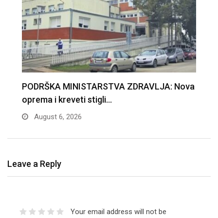
va
TRUBA ĆE PONOVO ODJEKIVATI
Č
DRAGAČEVOM: Sve je spremno…
T
August 6, 2026
Leave a Reply
Your email address will not be