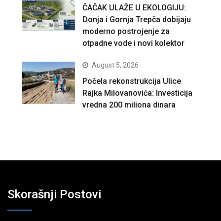
ČAČAK ULAŽE U EKOLOGIJU:
Donja i Gornja Trepča dobijaju
moderno postrojenje za
otpadne vode i novi kolektor
August 5, 2026
Počela rekonstrukcija Ulice
Rajka Milovanovića: Investicija
vredna 200 miliona dinara
Skorašnji Postovi