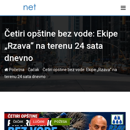
Skip
to
content
Četiri opštine bez vode: Ekipe
„Rzava” na terenu 24 sata
dnevno
-
-
Početna
Čačak
Četiri opštine bez vode: Ekipe „Rzava” na
terenu 24 sata dnevno
ČAČAK
LUČANI
POŽEGA