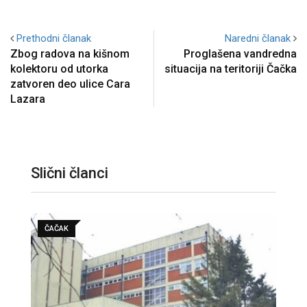
Prethodni članak
Naredni članak
Zbog radova na kišnom
Proglašena vandredna
kolektoru od utorka
situacija na teritoriji Čačka
zatvoren deo ulice Cara
Lazara
Slični članci
GUČA