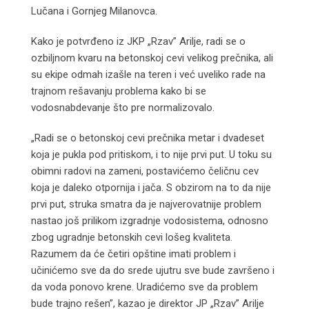
Lučana i Gornjeg Milanovca.
Kako je potvrđeno iz JKP „Rzav” Arilje, radi se o
ozbiljnom kvaru na betonskoj cevi velikog prečnika, ali
su ekipe odmah izašle na teren i već uveliko rade na
trajnom rešavanju problema kako bi se
vodosnabdevanje što pre normalizovalo.
„Radi se o betonskoj cevi prečnika metar i dvadeset
koja je pukla pod pritiskom, i to nije prvi put. U toku su
obimni radovi na zameni, postavićemo čeličnu cev
koja je daleko otpornija i jača. S obzirom na to da nije
prvi put, struka smatra da je najverovatnije problem
nastao još prilikom izgradnje vodosistema, odnosno
zbog ugradnje betonskih cevi lošeg kvaliteta.
Razumem da će četiri opštine imati problem i
učinićemo sve da do srede ujutru sve bude završeno i
da voda ponovo krene. Uradićemo sve da problem
bude trajno rešen”, kazao je direktor JP „Rzav” Arilje