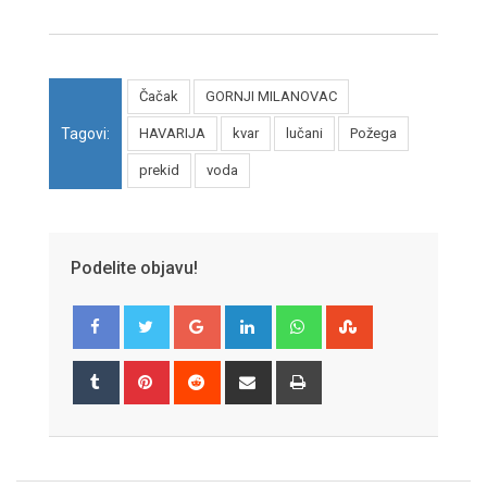
Čačak
GORNJI MILANOVAC
Tagovi:
HAVARIJA
kvar
lučani
Požega
prekid
voda
Podelite objavu!
Google+
LinkedIn
Whatsapp
StumbleUpon
Tumblr
Pinterest
Reddit
Share
Print
via
Email