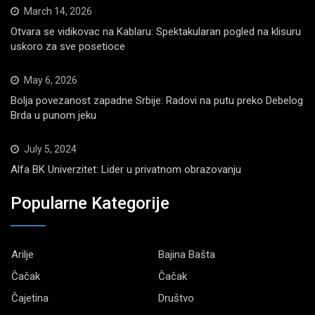
March 14, 2026
Otvara se vidikovac na Kablaru: Spektakularan pogled na klisuru
uskoro za sve posetioce
May 6, 2026
Bolja povezanost zapadne Srbije: Radovi na putu preko Debelog
Brda u punom jeku
July 5, 2024
Alfa BK Univerzitet: Lider u privatnom obrazovanju
Popularne Kategorije
Arilje
Bajina Bašta
Čačak
Čačak
Čajetina
Društvo