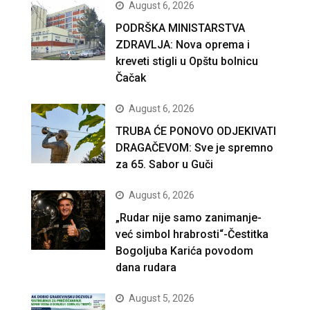
August 6, 2026
PODRŠKA MINISTARSTVA
ZDRAVLJA: Nova oprema i
kreveti stigli u Opštu bolnicu
Čačak
August 6, 2026
TRUBA ĆE PONOVO ODJEKIVATI
DRAGAČEVOM: Sve je spremno
za 65. Sabor u Guči
August 6, 2026
„Rudar nije samo zanimanje-
već simbol hrabrosti“-Čestitka
Bogoljuba Karića povodom
dana rudara
August 5, 2026