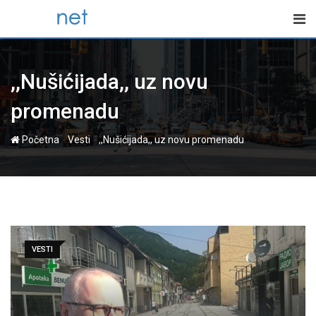
Skip
to
content
,,Nušićijada,, uz novu
promenadu
-
-
Početna
Vesti
,,Nušićijada,, uz novu promenadu
VESTI