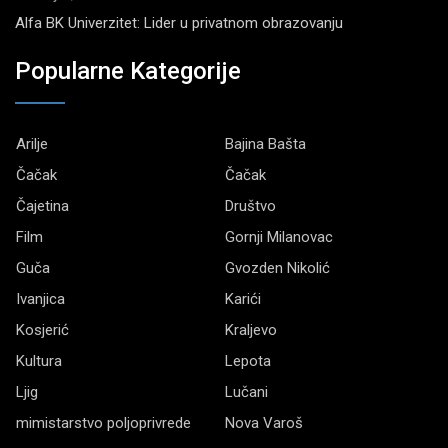
Alfa BK Univerzitet: Lider u privatnom obrazovanju
Popularne Kategorije
Arilje
Bajina Bašta
Čačak
Čačak
Čajetina
Društvo
Film
Gornji Milanovac
Guča
Gvozden Nikolić
Ivanjica
Karići
Kosjerić
Kraljevo
Kultura
Lepota
Ljig
Lučani
mimistarstvo poljoprivrede
Nova Varoš