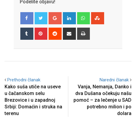
Podelite objavu!
Google+
LinkedIn
Whatsapp
StumbleUpon
Tumblr
Pinterest
Reddit
Share
Print
via
Email
Prethodni članak
Naredni članak
Kako suša utiče na useve
Vanja, Nemanja, Danko i
u čačanskom selu
dva Dušana očekuju našu
Brezovice i u zapadnoj
pomoć – za lečenje u SAD
Srbiji: Domaćin i struka na
potrebno milion i po
terenu
dolara