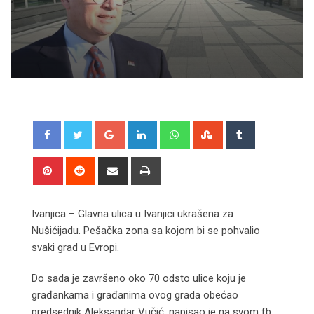
Google+
LinkedIn
Whatsapp
StumbleUpon
Tumblr
Pinterest
Reddit
Share
Print
via
Email
Ivanjica – Glavna ulica u Ivanjici ukrašena za
Nušićijadu. Pešačka zona sa kojom bi se pohvalio
svaki grad u Evropi.
Do sada je završeno oko 70 odsto ulice koju je
građankama i građanima ovog grada obećao
predsednik Aleksandar Vučić, napisao je na svom fb