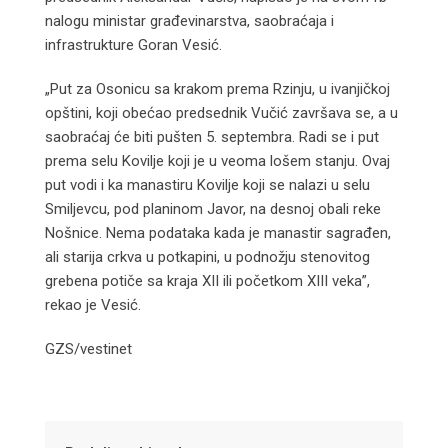
nalogu ministar građevinarstva, saobraćaja i
infrastrukture Goran Vesić.
„Put za Osonicu sa krakom prema Rzinju, u ivanjičkoj
opštini, koji obećao predsednik Vučić završava se, a u
saobraćaj će biti pušten 5. septembra. Radi se i put
prema selu Kovilje koji je u veoma lošem stanju. Ovaj
put vodi i ka manastiru Kovilje koji se nalazi u selu
Smiljevcu, pod planinom Javor, na desnoj obali reke
Nošnice. Nema podataka kada je manastir sagrađen,
ali starija crkva u potkapini, u podnožju stenovitog
grebena potiče sa kraja XII ili početkom XIII veka”,
rekao je Vesić.
GZS/vestinet