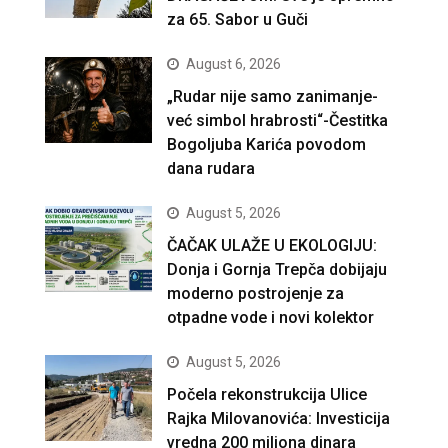
za 65. Sabor u Guči
August 6, 2026
„Rudar nije samo zanimanje-
već simbol hrabrosti“-Čestitka
Bogoljuba Karića povodom
dana rudara
August 5, 2026
ČAČAK ULAŽE U EKOLOGIJU:
Donja i Gornja Trepča dobijaju
moderno postrojenje za
otpadne vode i novi kolektor
August 5, 2026
Počela rekonstrukcija Ulice
Rajka Milovanovića: Investicija
vredna 200 miliona dinara