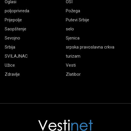
Oglasi
OSI
poljoprivreda
Požega
Prijepolje
Putevi Srbije
Saopštenje
selo
Sevojno
Sjenica
Srbija
srpska pravoslavna crkva
SVILAJNAC
turizam
Užice
Vesti
Zdravlje
Zlatibor