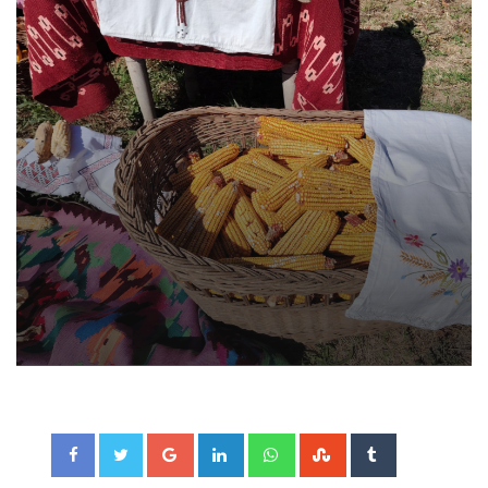
Google+
LinkedIn
Whatsapp
StumbleUpon
Tumblr