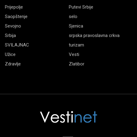
Prijepolje
Putevi Srbije
Saopštenje
selo
Sevojno
Sjenica
Srbija
srpska pravoslavna crkva
SVILAJNAC
turizam
Užice
Vesti
Zdravlje
Zlatibor