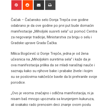
Pinterest
Reddit
Share
Print
via
Email
Čačak – Čačansko selo Donja Trepča ove godine
odabrano je da ove godine po prvi put bude domaćin
manifestacije „Miholjski susreti sela” uz pomoć Centra
za negovanje tradicije, Ministarstva za brigu o selu i
Gradske uprave Grada Čačka.
Milica Bogićević iz Donje Trepče, jedna je od žena
učesnica na „Miholjskim suretima sela” i kaže da je
ova manifestacija prilika da se mladi naraštaji nauče i
saznaju kako su njihove bake i prabake živele i kojim
su se poslovima nakčešće bavile da bi prehranile svoje
porodice.
„Ovo je veoma značajno i odlična manifestacija, ni ja
nisam baš mnogo upoznata sa krunjenjem kukuruza,
ali svakako rado prenosim deci znanje ovom poslu