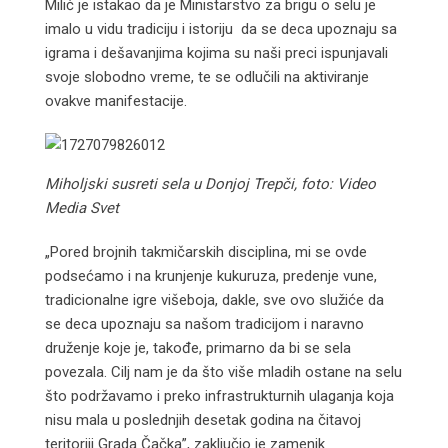
Milić je istakao da je Ministarstvo za brigu o selu je
imalo u vidu tradiciju i istoriju da se deca upoznaju sa
igrama i dešavanjima kojima su naši preci ispunjavali
svoje slobodno vreme, te se odlučili na aktiviranje
ovakve manifestacije.
Miholjski susreti sela u Donjoj Trepči, foto: Video
Media Svet
„Pored brojnih takmičarskih disciplina, mi se ovde
podsećamo i na krunjenje kukuruza, predenje vune,
tradicionalne igre višeboja, dakle, sve ovo služiće da
se deca upoznaju sa našom tradicijom i naravno
druženje koje je, takođe, primarno da bi se sela
povezala. Cilj nam je da što više mladih ostane na selu
što podržavamo i preko infrastrukturnih ulaganja koja
nisu mala u poslednjih desetak godina na čitavoj
teritoriji Grada Čačka”, zaključio je zamenik