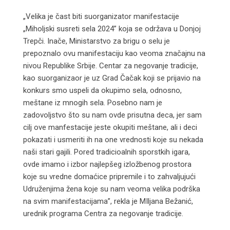
„Velika je čast biti suorganizator manifestacije
„Miholjski susreti sela 2024” koja se održava u Donjoj
Trepči. Inače, Ministarstvo za brigu o selu je
prepoznalo ovu manifestaciju kao veoma značajnu na
nivou Republike Srbije. Centar za negovanje tradicije,
kao suorganizaor je uz Grad Čačak koji se prijavio na
konkurs smo uspeli da okupimo sela, odnosno,
meštane iz mnogih sela. Posebno nam je
zadovoljstvo što su nam ovde prisutna deca, jer sam
cilj ove manfestacije jeste okupiti meštane, ali i deci
pokazati i usmeriti ih na one vrednosti koje su nekada
naši stari gajili. Pored tradicioalnih sporstkih igara,
ovde imamo i izbor najlepšeg izložbenog prostora
koje su vredne domaćice pripremile i to zahvaljujući
Udruženjima žena koje su nam veoma velika podrška
na svim manifestacijama”, rekla je MIljana Bežanić,
urednik programa Centra za negovanje tradicije.