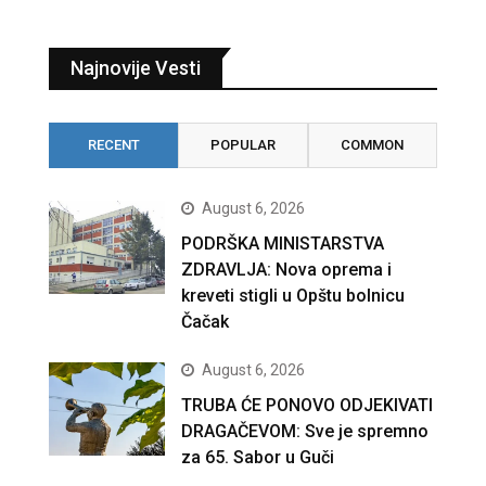
Najnovije Vesti
RECENT
POPULAR
COMMON
August 6, 2026
PODRŠKA MINISTARSTVA
ZDRAVLJA: Nova oprema i
kreveti stigli u Opštu bolnicu
Čačak
August 6, 2026
TRUBA ĆE PONOVO ODJEKIVATI
DRAGAČEVOM: Sve je spremno
za 65. Sabor u Guči