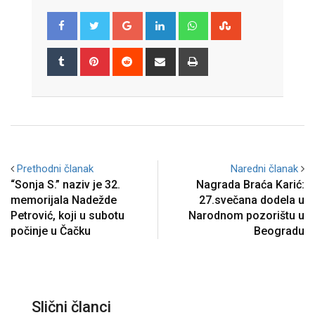
Google+
LinkedIn
Whatsapp
StumbleUpon
Tumblr
Pinterest
Reddit
Share
Print
via
Email
Prethodni članak
Naredni članak
“Sonja S.” naziv je 32.
Nagrada Braća Karić:
memorijala Nadežde
27.svečana dodela u
Petrović, koji u subotu
Narodnom pozorištu u
počinje u Čačku
Beogradu
Slični članci