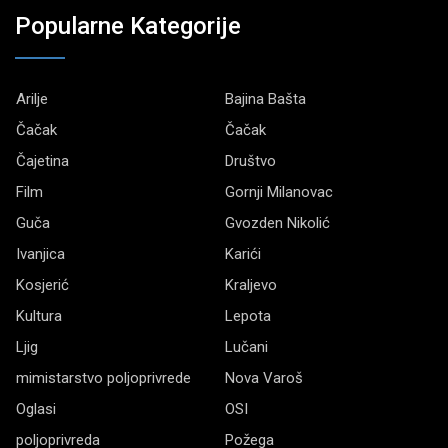
Popularne Kategorije
Arilje
Bajina Bašta
Čačak
Čačak
Čajetina
Društvo
Film
Gornji Milanovac
Guča
Gvozden Nikolić
Ivanjica
Karići
Kosjerić
Kraljevo
Kultura
Lepota
Ljig
Lučani
mimistarstvo poljoprivrede
Nova Varoš
Oglasi
OSI
poljoprivreda
Požega