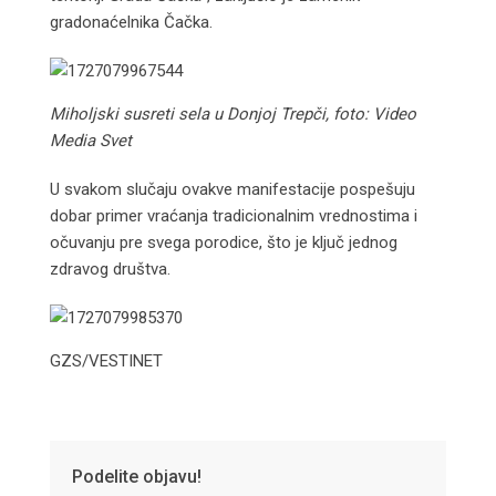
gradonaćelnika Čačka.
Miholjski susreti sela u Donjoj Trepči, foto: Video
Media Svet
U svakom slučaju ovakve manifestacije pospešuju
dobar primer vraćanja tradicionalnim vrednostima i
očuvanju pre svega porodice, što je ključ jednog
zdravog društva.
GZS/VESTINET
Podelite objavu!