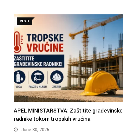
VESTI
APEL MINISTARSTVA: Zaštitite građevinske
D
radnike tokom tropskih vrućina
n
June 30, 2026