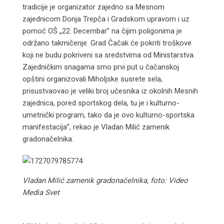
tradicije je organizator zajedno sa Mesnom
zajednicom Donja Trepča i Gradskom upravom i uz
pomoć OŠ „22. Decembar” na čijim poligonima je
održano takmičenje. Grad Čačak će pokriti troškove
koji ne budu pokriveni sa sredstvima od Ministarstva.
Zajedničkim snagama smo prvi put u čačanskoj
opštini organizovali Miholjske susrete sela,
prisustvaovao je veliki broj učesnika iz okolnih Mesnih
zajednica, pored sportskog dela, tu je i kulturno-
umetnički program, tako da je ovo kulturno-sportska
manifestacija”, rekao je Vladan Milić zamenik
gradonačelnika.
Vladan Milić zamenik gradonačelnika, foto: Video
Media Svet