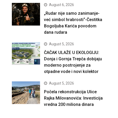
August 6, 2026
„Rudar nije samo zanimanje-
već simbol hrabrosti“-Čestitka
Bogoljuba Karića povodom
dana rudara
August 5, 2026
ČAČAK ULAŽE U EKOLOGIJU:
Donja i Gornja Trepča dobijaju
moderno postrojenje za
otpadne vode i novi kolektor
August 5, 2026
Počela rekonstrukcija Ulice
Rajka Milovanovića: Investicija
vredna 200 miliona dinara