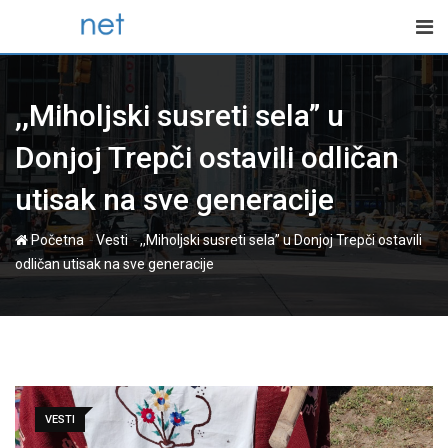
Skip
to
content
,,Miholjski susreti sela” u
Donjoj Trepči ostavili odličan
utisak na sve generacije
-
-
Početna
Vesti
,,Miholjski susreti sela” u Donjoj Trepči ostavili
odličan utisak na sve generacije
VESTI