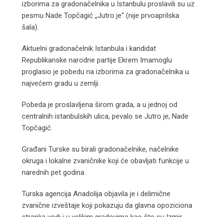
izborima za gradonačelnika u Istanbulu proslavili su uz
pesmu Nade Topčagić „Jutro je“ (nije prvoaprilska
šala).
Aktuelni gradonačelnik Istanbula i kandidat
Republikanske narodne partije Ekrem Imamoglu
proglasio je pobedu na izborima za gradonačelnika u
najvećem gradu u zemlji.
Pobeda je proslavljena širom grada, a u jednoj od
centralnih istanbulskih ulica, pevalo se Jutro je, Nade
Topčagić.
Građani Turske su birali gradonačelnike, načelnike
okruga i lokalne zvaničnike koji će obavljati funkcije u
narednih pet godina.
Turska agencija Anadolija objavila je i delimične
zvanične izveštaje koji pokazuju da glavna opoziciona
stranka vodi i u velikim gradovima kao što su Izmir,