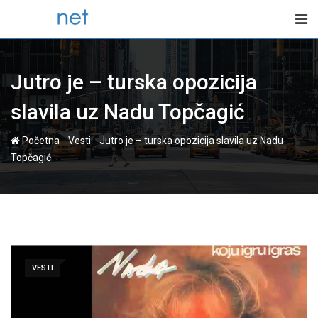
Skip
to
content
Jutro je – turska opozicija
slavila uz Nadu Topčagić
-
-
Početna
Vesti
Jutro je – turska opozicija slavila uz Nadu
Topčagić
VESTI