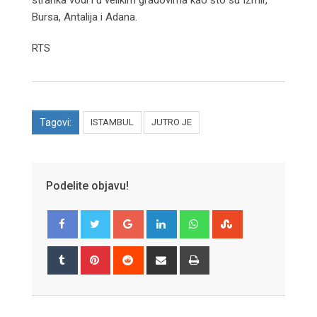
Bursa, Antalija i Adana.
RTS
Tagovi:
ISTAMBUL
JUTRO JE
Podelite objavu!
Google+
LinkedIn
Whatsapp
StumbleUpon
Tumblr
Pinterest
Reddit
Share
Print
via
Email