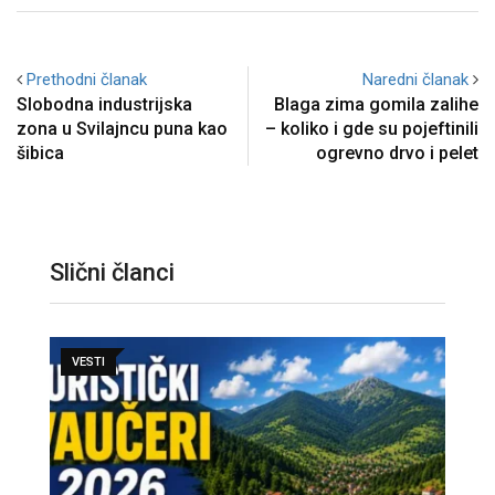
Prethodni članak
Naredni članak
Slobodna industrijska
Blaga zima gomila zalihe
zona u Svilajncu puna kao
– koliko i gde su pojeftinili
šibica
ogrevno drvo i pelet
Slični članci
VESTI