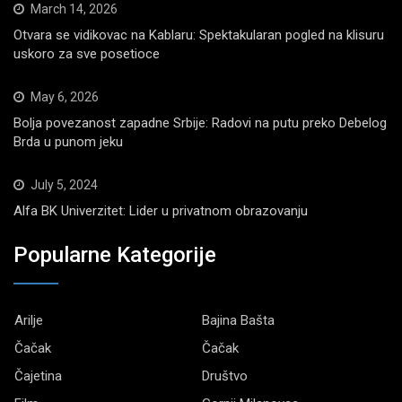
March 14, 2026
Otvara se vidikovac na Kablaru: Spektakularan pogled na klisuru
uskoro za sve posetioce
May 6, 2026
Bolja povezanost zapadne Srbije: Radovi na putu preko Debelog
Brda u punom jeku
July 5, 2024
Alfa BK Univerzitet: Lider u privatnom obrazovanju
Popularne Kategorije
Arilje
Bajina Bašta
Čačak
Čačak
Čajetina
Društvo