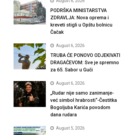
August 6, 2026
PODRŠKA MINISTARSTVA
ZDRAVLJA: Nova oprema i
kreveti stigli u Opštu bolnicu
Čačak
August 6, 2026
TRUBA ĆE PONOVO ODJEKIVATI
DRAGAČEVOM: Sve je spremno
za 65. Sabor u Guči
August 6, 2026
„Rudar nije samo zanimanje-
već simbol hrabrosti“-Čestitka
Bogoljuba Karića povodom
dana rudara
August 5, 2026