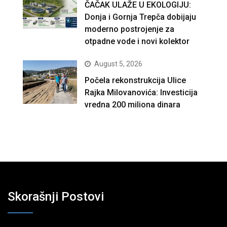
ČAČAK ULAŽE U EKOLOGIJU:
Donja i Gornja Trepča dobijaju
moderno postrojenje za
otpadne vode i novi kolektor
August 5, 2026
Počela rekonstrukcija Ulice
Rajka Milovanovića: Investicija
vredna 200 miliona dinara
Skorašnji Postovi