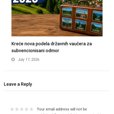
APEL MINISTARSTVA: Zaštitite građevinske
D
radnike tokom tropskih vrućina
n
June 30, 2026
Leave a Reply
Your email address will not be