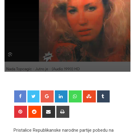
Google+
LinkedIn
Whatsapp
StumbleUpon
Tumblr
Pinterest
Reddit
Share
Print
via
Email
Pristalice Republikanske narodne partije pobedu na