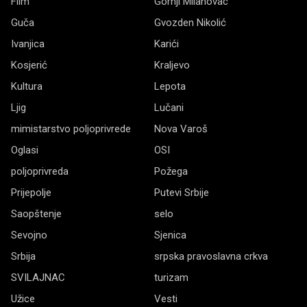
Film
Gornji Milanovac
Guča
Gvozden Nikolić
Ivanjica
Karići
Kosjerić
Kraljevo
Kultura
Lepota
Ljig
Lučani
mimistarstvo poljoprivrede
Nova Varoš
Oglasi
OSI
poljoprivreda
Požega
Prijepolje
Putevi Srbije
Saopštenje
selo
Sevojno
Sjenica
Srbija
srpska pravoslavna crkva
SVILAJNAC
turizam
Užice
Vesti