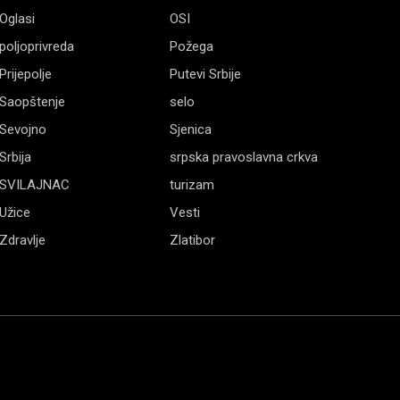
Oglasi
OSI
poljoprivreda
Požega
Prijepolje
Putevi Srbije
Saopštenje
selo
Sevojno
Sjenica
Srbija
srpska pravoslavna crkva
SVILAJNAC
turizam
Užice
Vesti
Zdravlje
Zlatibor