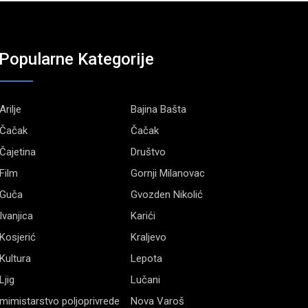
Popularne Kategorije
Arilje
Bajina Bašta
Čačak
Čačak
Čajetina
Društvo
Film
Gornji Milanovac
Guča
Gvozden Nikolić
Ivanjica
Karići
Kosjerić
Kraljevo
Kultura
Lepota
Ljig
Lučani
mimistarstvo poljoprivrede
Nova Varoš