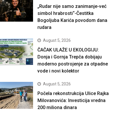
„Rudar nije samo zanimanje-već
simbol hrabrosti“-Čestitka
Bogoljuba Karića povodom dana
rudara
August 5, 2026
ČAČAK ULAŽE U EKOLOGIJU:
Donja i Gornja Trepča dobijaju
moderno postrojenje za otpadne
vode i novi kolektor
August 5, 2026
Počela rekonstrukcija Ulice Rajka
Milovanovića: Investicija vredna
200 miliona dinara