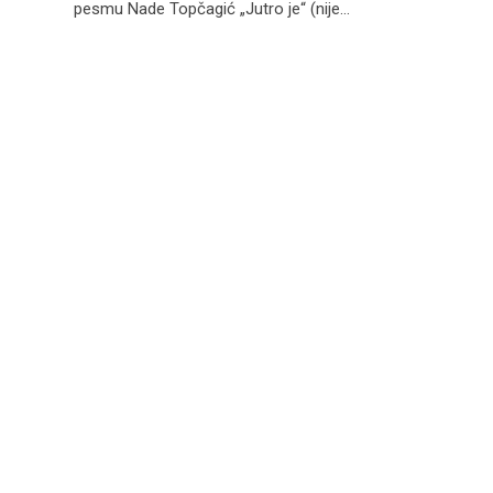
pesmu Nade Topčagić „Jutro je“ (nije…