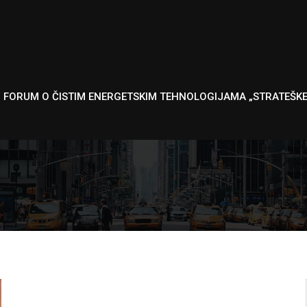
I FORUM O ČISTIM ENERGETSKIM TEHNOLOGIJAMA „STRATEŠK