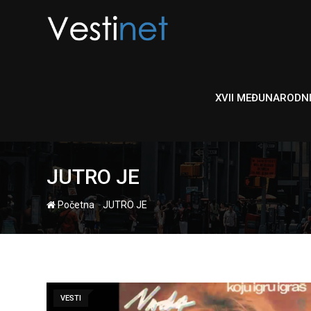
Skip
to
content
XVII MEĐUNARODN
JUTRO JE
-
Početna
JUTRO JE
VESTI