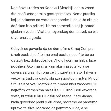
Kao čovek rođen na Kosovu i Metohiji, dobro znam
šta znači crnogorsko gostoprimstvo. Nema putnika
koji je zakucao na vrata crnogorske kuće, a da nije bio
dočekan kao prijatelj. Nema namernika koji je ostao
gladan ili žedan. Vrata crnogorskog doma uvek su bila
otvorena za gosta.
Oduvek se govorilo da će domaćin u Crnoj Gori pre
izneti poslednje što ima pred gosta nego što će ga
ostaviti bez dobrodošlice. Ako u kući ima hleba, biće
podeljen. Ako ima sira, kajmaka ili pršute koja se
čuvala za praznik, i ona će biti izneta na sto. Takva je
vekovna tradicija časti, obraza i gostoprimstva. Mnogi
Srbi sa Kosova i Metohije to nikada nisu zaboravili. U
najtežim vremenima nalazili su u Crnoj Gori otvorena
vrata, bratsku ruku i ljudsku reč utehe. Zato danas,
kada govorimo jedni o drugima, moramo da pamtimo
upravo te slike. Moramo da pamtimo ljude, a ne