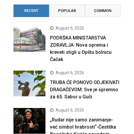
RECENT
POPULAR
COMMON
August 6, 2026
PODRŠKA MINISTARSTVA
ZDRAVLJA: Nova oprema i
kreveti stigli u Opštu bolnicu
Čačak
August 6, 2026
TRUBA ĆE PONOVO ODJEKIVATI
DRAGAČEVOM: Sve je spremno
za 65. Sabor u Guči
August 6, 2026
„Rudar nije samo zanimanje-
već simbol hrabrosti“-Čestitka