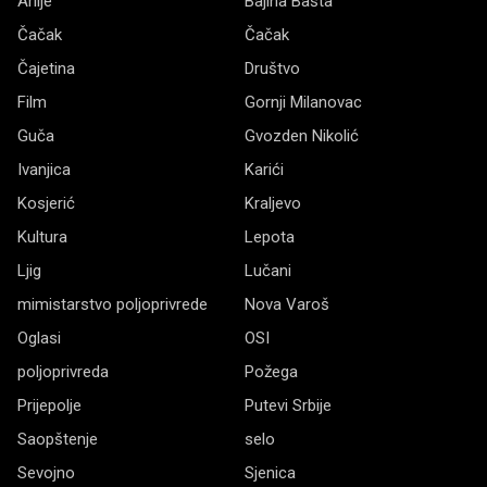
Arilje
Bajina Bašta
Čačak
Čačak
Čajetina
Društvo
Film
Gornji Milanovac
Guča
Gvozden Nikolić
Ivanjica
Karići
Kosjerić
Kraljevo
Kultura
Lepota
Ljig
Lučani
mimistarstvo poljoprivrede
Nova Varoš
Oglasi
OSI
poljoprivreda
Požega
Prijepolje
Putevi Srbije
Saopštenje
selo
Sevojno
Sjenica