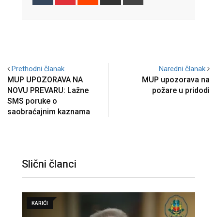
via
Email
Prethodni članak
Naredni članak
MUP UPOZORAVA NA
MUP upozorava na
NOVU PREVARU: Lažne
požare u pridodi
SMS poruke o
saobraćajnim kaznama
Slični članci
KARIĆI