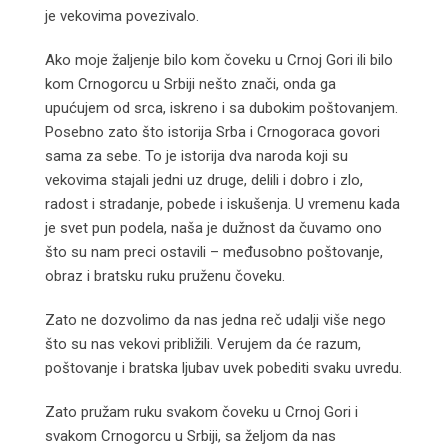
je vekovima povezivalo.
Ako moje žaljenje bilo kom čoveku u Crnoj Gori ili bilo
kom Crnogorcu u Srbiji nešto znači, onda ga
upućujem od srca, iskreno i sa dubokim poštovanjem.
Posebno zato što istorija Srba i Crnogoraca govori
sama za sebe. To je istorija dva naroda koji su
vekovima stajali jedni uz druge, delili i dobro i zlo,
radost i stradanje, pobede i iskušenja. U vremenu kada
je svet pun podela, naša je dužnost da čuvamo ono
što su nam preci ostavili – međusobno poštovanje,
obraz i bratsku ruku pruženu čoveku.
Zato ne dozvolimo da nas jedna reč udalji više nego
što su nas vekovi približili. Verujem da će razum,
poštovanje i bratska ljubav uvek pobediti svaku uvredu.
Zato pružam ruku svakom čoveku u Crnoj Gori i
svakom Crnogorcu u Srbiji, sa željom da nas