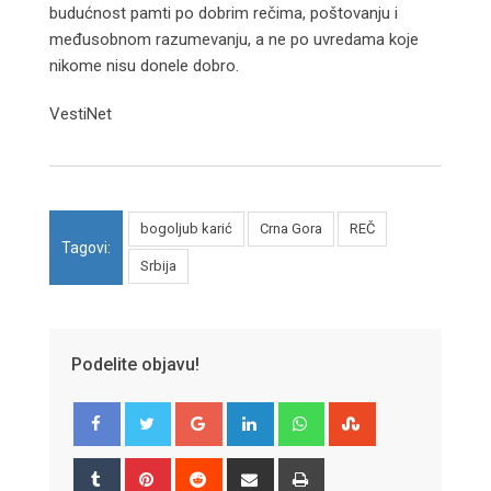
budućnost pamti po dobrim rečima, poštovanju i
međusobnom razumevanju, a ne po uvredama koje
nikome nisu donele dobro.
VestiNet
bogoljub karić
Crna Gora
REČ
Tagovi:
Srbija
Podelite objavu!
Google+
LinkedIn
Whatsapp
StumbleUpon
Tumblr
Pinterest
Reddit
Share
Print