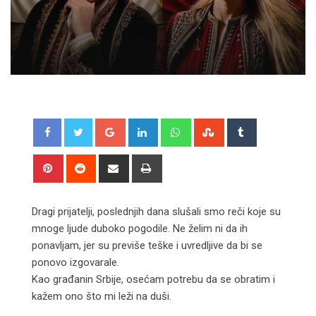
Google+
LinkedIn
Whatsapp
StumbleUpon
Tumblr
Pinterest
Reddit
Share
Print
via
Email
Dragi prijatelji, poslednjih dana slušali smo reči koje su
mnoge ljude duboko pogodile. Ne želim ni da ih
ponavljam, jer su previše teške i uvredljive da bi se
ponovo izgovarale.
Kao građanin Srbije, osećam potrebu da se obratim i
kažem ono što mi leži na duši.