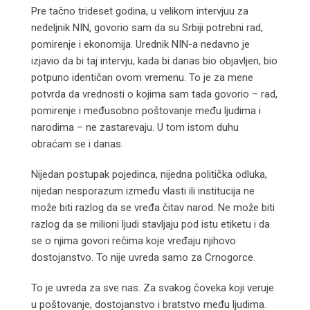
Pre tačno trideset godina, u velikom intervjuu za
nedeljnik NIN, govorio sam da su Srbiji potrebni rad,
pomirenje i ekonomija. Urednik NIN-a nedavno je
izjavio da bi taj intervju, kada bi danas bio objavljen, bio
potpuno identičan ovom vremenu. To je za mene
potvrda da vrednosti o kojima sam tada govorio – rad,
pomirenje i međusobno poštovanje među ljudima i
narodima – ne zastarevaju. U tom istom duhu
obraćam se i danas.
Nijedan postupak pojedinca, nijedna politička odluka,
nijedan nesporazum između vlasti ili institucija ne
može biti razlog da se vređa čitav narod. Ne može biti
razlog da se milioni ljudi stavljaju pod istu etiketu i da
se o njima govori rečima koje vređaju njihovo
dostojanstvo. To nije uvreda samo za Crnogorce.
To je uvreda za sve nas. Za svakog čoveka koji veruje
u poštovanje, dostojanstvo i bratstvo među ljudima.