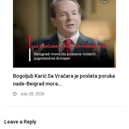
B
Bogoljub Karić:Sa Vračara je poslata poruka
e
nade-Beigrad mora…
July 20, 2026
Leave a Reply