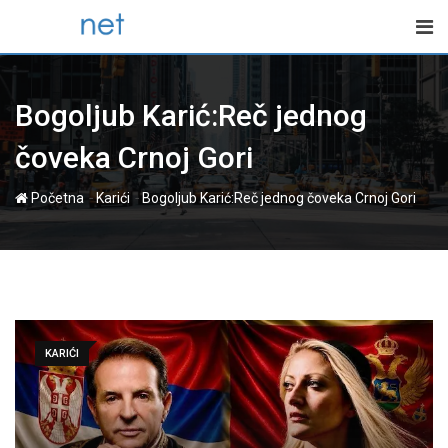
Skip
to
content
Bogoljub Karić:Reč jednog
čoveka Crnoj Gori
-
-
Početna
Karići
Bogoljub Karić:Reč jednog čoveka Crnoj Gori
KARIĆI