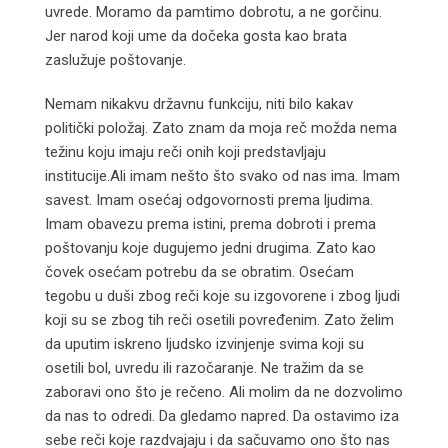
uvrede. Moramo da pamtimo dobrotu, a ne gorčinu.
Jer narod koji ume da dočeka gosta kao brata
zaslužuje poštovanje.
Nemam nikakvu državnu funkciju, niti bilo kakav
politički položaj. Zato znam da moja reč možda nema
težinu koju imaju reči onih koji predstavljaju
institucije.Ali imam nešto što svako od nas ima. Imam
savest. Imam osećaj odgovornosti prema ljudima.
Imam obavezu prema istini, prema dobroti i prema
poštovanju koje dugujemo jedni drugima. Zato kao
čovek osećam potrebu da se obratim. Osećam
tegobu u duši zbog reči koje su izgovorene i zbog ljudi
koji su se zbog tih reči osetili povređenim. Zato želim
da uputim iskreno ljudsko izvinjenje svima koji su
osetili bol, uvredu ili razočaranje. Ne tražim da se
zaboravi ono što je rečeno. Ali molim da ne dozvolimo
da nas to odredi. Da gledamo napred. Da ostavimo iza
sebe reči koje razdvajaju i da sačuvamo ono što nas