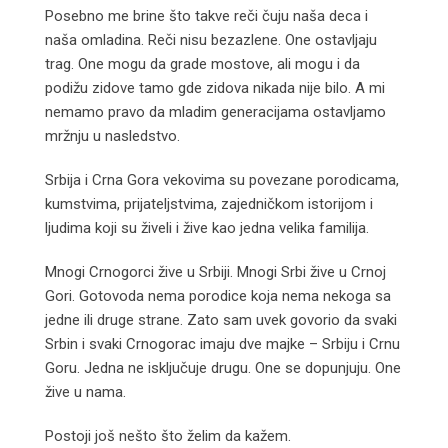
Posebno me brine što takve reči čuju naša deca i
naša omladina. Reči nisu bezazlene. One ostavljaju
trag. One mogu da grade mostove, ali mogu i da
podižu zidove tamo gde zidova nikada nije bilo. A mi
nemamo pravo da mladim generacijama ostavljamo
mržnju u nasledstvo.
Srbija i Crna Gora vekovima su povezane porodicama,
kumstvima, prijateljstvima, zajedničkom istorijom i
ljudima koji su živeli i žive kao jedna velika familija.
Mnogi Crnogorci žive u Srbiji. Mnogi Srbi žive u Crnoj
Gori. Gotovoda nema porodice koja nema nekoga sa
jedne ili druge strane. Zato sam uvek govorio da svaki
Srbin i svaki Crnogorac imaju dve majke – Srbiju i Crnu
Goru. Jedna ne isključuje drugu. One se dopunjuju. One
žive u nama.
Postoji još nešto što želim da kažem.