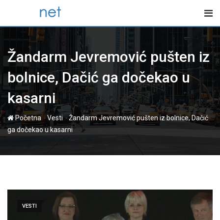
Skip
to
content
Žandarm Jevremović pušten iz
bolnice, Dačić ga dočekao u
kasarni
-
-
Početna
Vesti
Žandarm Jevremović pušten iz bolnice, Dačić
ga dočekao u kasarni
VESTI