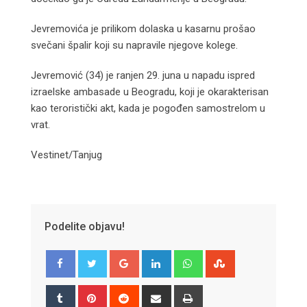
Jevremovića je prilikom dolaska u kasarnu prošao
svečani špalir koji su napravile njegove kolege.
Jevremović (34) je ranjen 29. juna u napadu ispred
izraelske ambasade u Beogradu, koji je okarakterisan
kao teroristički akt, kada je pogođen samostrelom u
vrat.
Vestinet/Tanjug
Podelite objavu!
Google+
LinkedIn
Whatsapp
StumbleUpon
Tumblr
Pinterest
Reddit
Share
Print