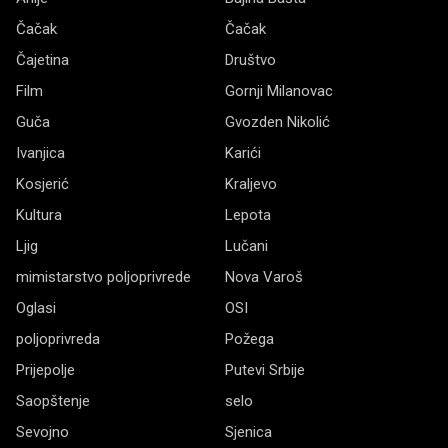
Čačak
Čačak
Čajetina
Društvo
Film
Gornji Milanovac
Guča
Gvozden Nikolić
Ivanjica
Karići
Kosjerić
Kraljevo
Kultura
Lepota
Ljig
Lučani
mimistarstvo poljoprivrede
Nova Varoš
Oglasi
OSI
poljoprivreda
Požega
Prijepolje
Putevi Srbije
Saopštenje
selo
Sevojno
Sjenica