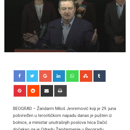
Google+
LinkedIn
Whatsapp
StumbleUpon
Tumblr
Pinterest
Reddit
Share
Print
via
Email
BEOGRAD – Žandarm Miloš Jevremović koji je 29. juna
pobvređen u teroritičkom napadu danas je pušten iz
bolnice, a ministar unutrašnjih poslova Ivica Dačić
dočekao ga je Odredu Žandarmerije u Beogradu.