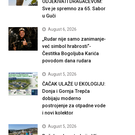
ODJEKIVATI DRAGAČEVOM:
Sve je spremno za 65. Sabor
u Guči
August 6, 2026
„Rudar nije samo zanimanje-
već simbol hrabrosti“-
Čestitka Bogoljuba Karića
povodom dana rudara
August 5, 2026
ČAČAK ULAŽE U EKOLOGIJU:
Donja i Gornja Trepča
dobijaju moderno
postrojenje za otpadne vode
i novi kolektor
August 5, 2026