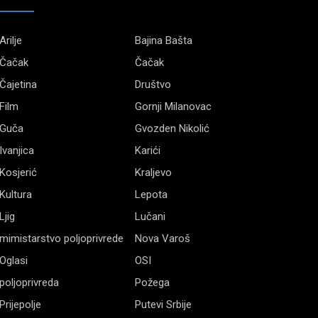
Arilje
Bajina Bašta
Čačak
Čačak
Čajetina
Društvo
Film
Gornji Milanovac
Guča
Gvozden Nikolić
Ivanjica
Karići
Kosjerić
Kraljevo
Kultura
Lepota
Ljig
Lučani
mimistarstvo poljoprivrede
Nova Varoš
Oglasi
OSI
poljoprivreda
Požega
Prijepolje
Putevi Srbije