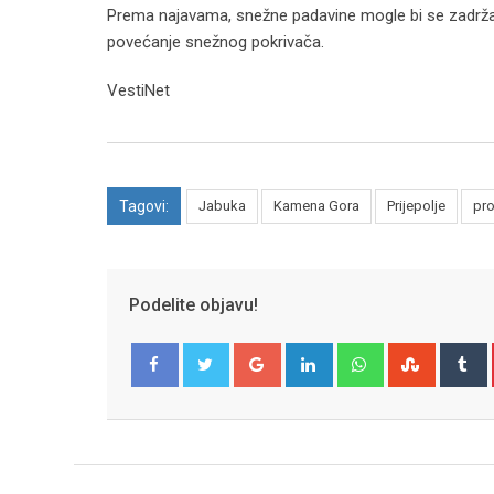
Prema najavama, snežne padavine mogle bi se zadržat
povećanje snežnog pokrivača.
VestiNet
Tagovi:
Jabuka
Kamena Gora
Prijepolje
pro
Podelite objavu!
Google+
LinkedIn
Whatsapp
Stumble
T
Facebook
Twitter