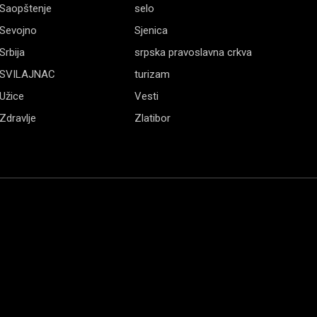
Saopštenje
selo
Sevojno
Sjenica
Srbija
srpska pravoslavna crkva
SVILAJNAC
turizam
Užice
Vesti
Zdravlje
Zlatibor