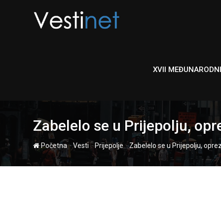
Skip
to
content
XVII MEĐUNARODN
Zabelelo se u Prijepolju, op
-
-
-
Početna
Vesti
Prijepolje
Zabelelo se u Prijepolju, opr