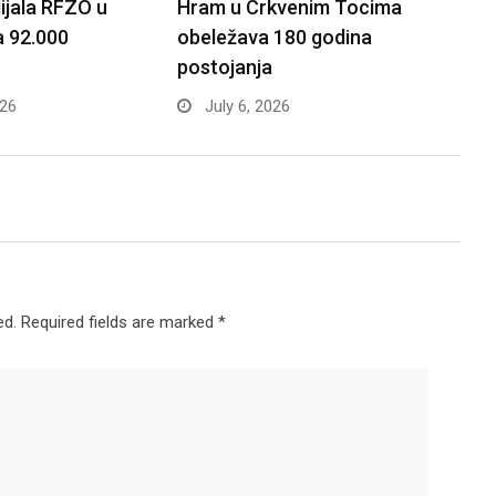
lijala RFZO u
Hram u Crkvenim Tocima
a 92.000
obeležava 180 godina
postojanja
026
July 6, 2026
ed.
Required fields are marked
*