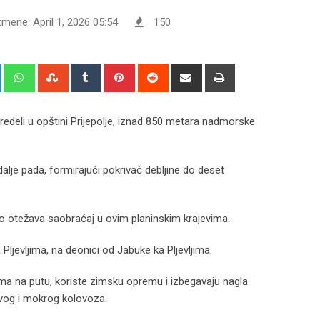
zmene: April 1, 2026 05:54
150
+
LinkedIn
Whatsapp
StumbleUpon
Tumblr
Pinterest
Reddit
Share
Print
via
Email
predeli u opštini Prijepolje, iznad 850 metara nadmorske
 dalje pada, formirajući pokrivač debljine do deset
o otežava saobraćaj u ovim planinskim krajevima.
ljevljima, na deonici od Jabuke ka Pljevljima.
ima na putu, koriste zimsku opremu i izbegavaju nagla
avog i mokrog kolovoza.