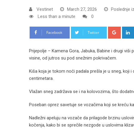
Vestinet
March 27, 2026
Poslednje i
Less than a minute
0
Google
Facebook
Twitter
Prijepolje – Kamena Gora, Jabuka, Babine i drugi viši 
visine, od jutros su pod snežnim pokrivačem.
Kiša koja je tokom noći padala prešla je u sneg, koji i
centimetara.
Vlažan sneg zadržava se i na kolovozima, što dodatn
Poseban oprez savetuje se vozačima koji se kreću ka P
Nadležni apeluju na vozače da prilagode brzinu uslov
kočenja, kako bi se sprečile nezgode u uslovima kliz