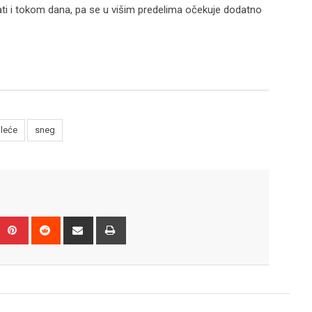
i i tokom dana, pa se u višim predelima očekuje dodatno
leće
sneg
Upon
umblr
Pinterest
Reddit
Share
Print
via
Email