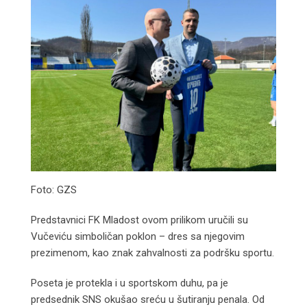
Foto: GZS
Predstavnici FK Mladost ovom prilikom uručili su
Vučeviću simboličan poklon – dres sa njegovim
prezimenom, kao znak zahvalnosti za podršku sportu.
Poseta je protekla i u sportskom duhu, pa je
predsednik SNS okušao sreću u šutiranju penala. Od