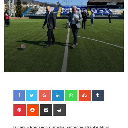
Google+
LinkedIn
Whatsapp
StumbleUpon
Tumblr
Pinterest
Reddit
Share
Print
via
Email
Lučani – Predsednik Srpske napredne stranke Miloš