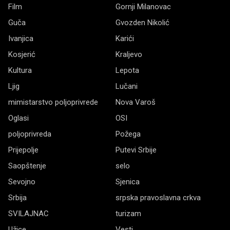
Film
Gornji Milanovac
Guča
Gvozden Nikolić
Ivanjica
Karići
Kosjerić
Kraljevo
Kultura
Lepota
Ljig
Lučani
mimistarstvo poljoprivrede
Nova Varoš
Oglasi
OSI
poljoprivreda
Požega
Prijepolje
Putevi Srbije
Saopštenje
selo
Sevojno
Sjenica
Srbija
srpska pravoslavna crkva
SVILAJNAC
turizam
Užice
Vesti