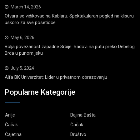
March 14, 2026
Otvara se vidikovac na Kablaru: Spektakularan pogled na klisuru
uskoro za sve posetioce
May 6, 2026
Bolja povezanost zapadne Srbije: Radovi na putu preko Debelog
Brda u punom jeku
July 5, 2024
Alfa BK Univerzitet: Lider u privatnom obrazovanju
Popularne Kategorije
Arilje
Bajina Bašta
Čačak
Čačak
Čajetina
Društvo