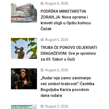
August 6, 2026
PODRŠKA MINISTARSTVA
ZDRAVLJA: Nova oprema i
kreveti stigli u Opštu bolnicu
Čačak
August 6, 2026
TRUBA ĆE PONOVO ODJEKIVATI
DRAGAČEVOM: Sve je spremno
za 65. Sabor u Guči
August 6, 2026
„Rudar nije samo zanimanje-
već simbol hrabrosti“-Čestitka
Bogoljuba Karića povodom
dana rudara
August 5, 2026