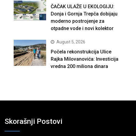
ČAČAK ULAŽE U EKOLOGIJU:
Donja i Gornja Trepča dobijaju
moderno postrojenje za
otpadne vode i novi kolektor
August 5, 2026
Počela rekonstrukcija Ulice
Rajka Milovanovića: Investicija
vredna 200 miliona dinara
Skorašnji Postovi