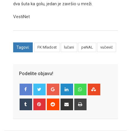
dva šuta ka golu, jedan je završio u mreži.
VestiNet
Tagovi:
FK Mladost
lučani
peNAL
vučević
Podelite objavu!
Google+
LinkedIn
Whatsapp
StumbleUpon
Tumblr
Pinterest
Reddit
Share
Print
via
Email