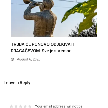
U Guči održana 7. sednica opštinskog veća
U
opštine…
L
August 5, 2026
Leave a Reply
Your email address will not be