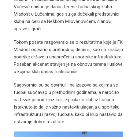
Vučević obišao je danas terene fudbalskog kluba
Mladost u Lučanima, gde su ga dočekali predstavnici
kluba na čelu sa Neškom Milovanovićem, članovi
uprave i igrači.
Tokom posete razgovaralo se o rezultatima koje je FK
Mladost ostvario u prethodnoj deceniji, kao i o značaju
podrške države u unapređenju sportske infrastrukture.
Poseban akcenat stavljen je na obnovu terena i uslove
u kojima klub danas funkcioniše.
Sagovornici su se osvrnuli i na izazove sa kojima se
fudbal suočavao u prethodnim godinama, a naročito
na težak period kroz koji je prolazio klub iz Lučana.
Istaknuto je da je važno nastaviti ulaganja u sportsku
infrastrukturu i razvoj fudbala, kako bi klub nastavio da
ostvaruje dobre rezultate.