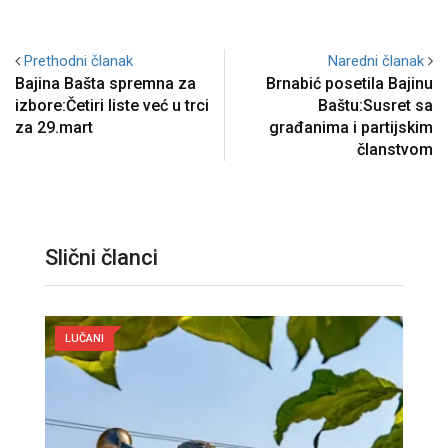
Prethodni članak
Naredni članak
Bajina Bašta spremna za
Brnabić posetila Bajinu
izbore:Četiri liste već u trci
Baštu:Susret sa
za 29.mart
građanima i partijskim
članstvom
Slični članci
LUČANI