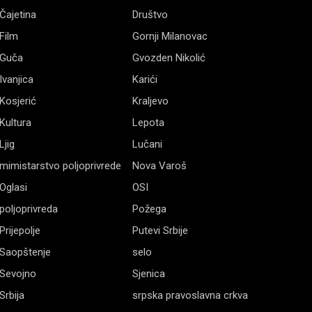
Čajetina
Društvo
Film
Gornji Milanovac
Guča
Gvozden Nikolić
Ivanjica
Karići
Kosjerić
Kraljevo
Kultura
Lepota
Ljig
Lučani
mimistarstvo poljoprivrede
Nova Varoš
Oglasi
OSI
poljoprivreda
Požega
Prijepolje
Putevi Srbije
Saopštenje
selo
Sevojno
Sjenica
Srbija
srpska pravoslavna crkva