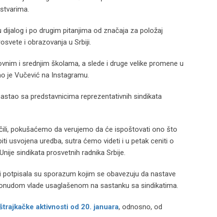
 stvarima.
u dijalog i po drugim pitanjima od značaja za položaj
osvete i obrazovanja u Srbiji.
ovnim i srednjim školama, a slede i druge velike promene u
o je Vučević na Instagramu.
astao sa predstavnicima reprezentativnih sindikata
čili, pokušaćemo da verujemo da će ispoštovati ono što
 biti usvojena uredba, sutra ćemo videti i u petak ceniti o
nije sindikata prosvetnih radnika Srbije.
eti potpisala su sporazum kojim se obavezuju da nastave
ponudom vlade usaglašenom na sastanku sa sindikatima.
trajkačke aktivnosti od 20. januara
, odnosno, od