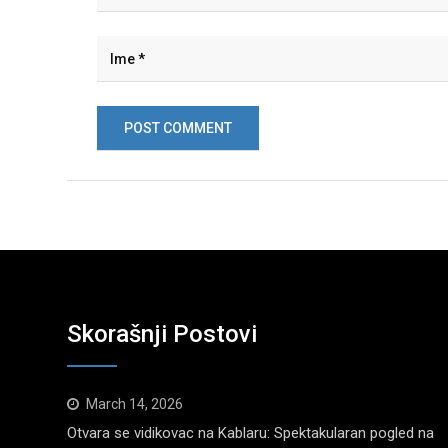
Skorašnji Postovi
March 14, 2026
Otvara se vidikovac na Kablaru: Spektakularan pogled na