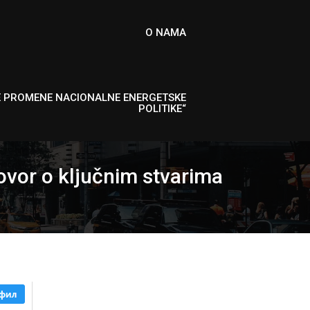
O NAMA
E PROMENE NACIONALNE ENERGETSKE
POLITIKE“
ovor o ključnim stvarima