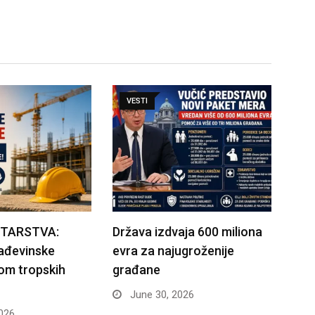
VESTI
STARSTVA:
Država izdvaja 600 miliona
rađevinske
evra za najugroženije
om tropskih
građane
June 30, 2026
026