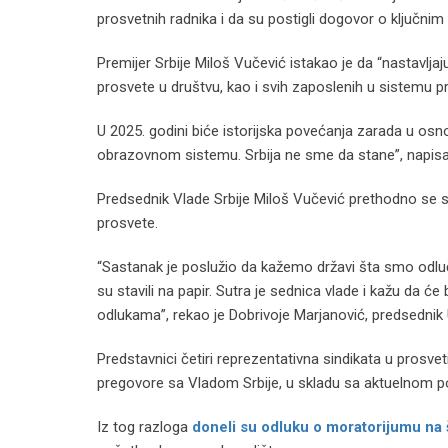
prosvetnih radnika i da su postigli dogovor o ključnim
Premijer Srbije Miloš Vučević istakao je da “nastavljaj
prosvete u društvu, kao i svih zaposlenih u sistemu pr
U 2025. godini biće istorijska povećanja zarada u osn
obrazovnom sistemu. Srbija ne sme da stane”, napisa
Predsednik Vlade Srbije Miloš Vučević prethodno se s
prosvete.
“Sastanak je poslužio da kažemo državi šta smo odlu
su stavili na papir. Sutra je sednica vlade i kažu da će
odlukama”, rekao je Dobrivoje Marjanović, predsednik U
Predstavnici četiri reprezentativna sindikata u prosv
pregovore sa Vladom Srbije, u skladu sa aktuelnom 
Iz tog razloga
doneli su odluku o moratorijumu na š