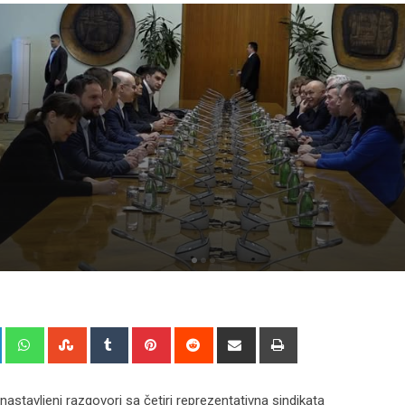
+
LinkedIn
Whatsapp
StumbleUpon
Tumblr
Pinterest
Reddit
Share
Print
via
Email
astavljeni razgovori sa četiri reprezentativna sindikata