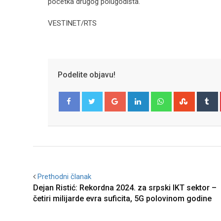
početka drugog polugodišta.
VESTINET/RTS
Podelite objavu!
Google+
LinkedIn
Whatsapp
Stumble
T
Facebook
Twitter
Prethodni članak
Dejan Ristić: Rekordna 2024. za srpski IKT sektor –
četiri milijarde evra suficita, 5G polovinom godine