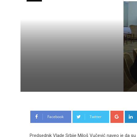
Google
Facebook
Twitter
Predsednik Vlade Srbije Miloš Vučević naveo je da su n