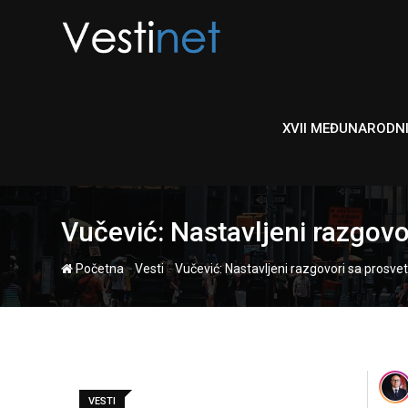
Skip
to
content
XVII MEĐUNARODN
Vučević: Nastavljeni razgovo
-
-
Početna
Vesti
Vučević: Nastavljeni razgovori sa prosve
VESTI