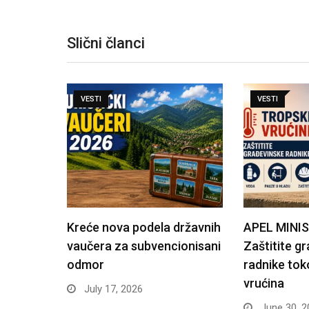
Slični članci
VESTI
VESTI
Kreće nova podela državnih
APEL MINI
vaučera za subvencionisani
Zaštitite g
odmor
radnike tok
vrućina
July 17, 2026
June 30, 2