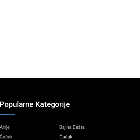
Popularne Kategorije
Arilje
Bajina Bašta
Čačak
Čačak