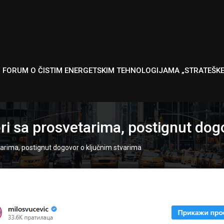
I FORUM O ČISTIM ENERGETSKIM TEHNOLOGIJAMA „STRATEŠK
ri sa prosvetarima, postignut dog
tarima, postignut dogovor o ključnim stvarima