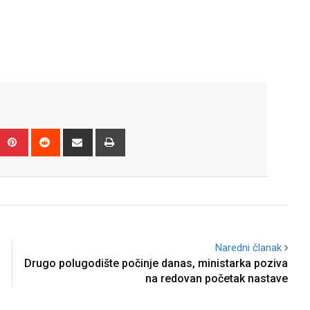
Upon
umblr
Pinterest
Reddit
Share
Print
via
Email
Naredni članak
Drugo polugodište počinje danas, ministarka poziva
na redovan početak nastave