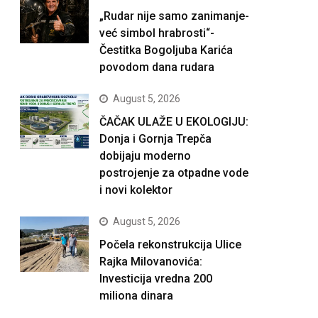
„Rudar nije samo zanimanje-
već simbol hrabrosti“-
Čestitka Bogoljuba Karića
povodom dana rudara
August 5, 2026
ČAČAK ULAŽE U EKOLOGIJU:
Donja i Gornja Trepča
dobijaju moderno
postrojenje za otpadne vode
i novi kolektor
August 5, 2026
Počela rekonstrukcija Ulice
Rajka Milovanovića:
Investicija vredna 200
miliona dinara