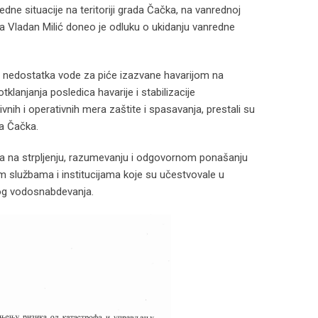
e situacije na teritoriji grada Čačka, na vanrednoj
a Vladan Milić doneo je odluku o ukidanju vanredne
d nedostatka vode za piće izazvane havarijom na
anjanja posledica havarije i stabilizacije
ih i operativnih mera zaštite i spasavanja, prestali su
da Čačka.
a na strpljenju, razumevanju i odgovornom ponašanju
im službama i institucijama koje su učestvovale u
nog vodosnabdevanja.