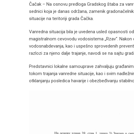
Čačak – Na osnovu predloga Gradskog štaba za vanredn
sednici koja je danas održana, zamenik gradonačelnik
situacije na teritoriji grada Čačka.
Vanredna situacija bila je uvedena usled opasnosti o
magistralnom cevovodu vodosistema „Rzav“. Nakon otkl
vodosnabdevanja, kao i uspešno sprovedenih preventivn
razlozi za njeno dalje trajanje, navodi se na sajtu gra
Predstavnici lokalne samouprave zahvaljuju građanim
tokom trajanja vanredne situacije, kao i svim nadležn
otklanjanju posledica havarije i obezbeđivanju stabil