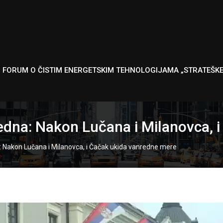
I FORUM O ČISTIM ENERGETSKIM TEHNOLOGIJAMA „STRATEŠK
dna: Nakon Lučana i Milanovca, 
Nakon Lučana i Milanovca, i Čačak ukida vanredne mere