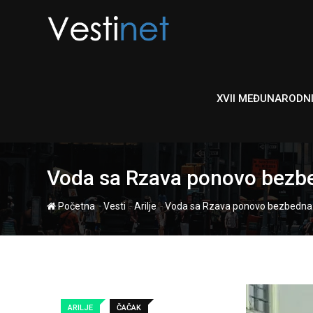
Skip
to
content
XVII MEĐUNARODN
Voda sa Rzava ponovo bezbe
-
-
-
Početna
Vesti
Arilje
Voda sa Rzava ponovo bezbedna: 
ARILJE
ČAČAK