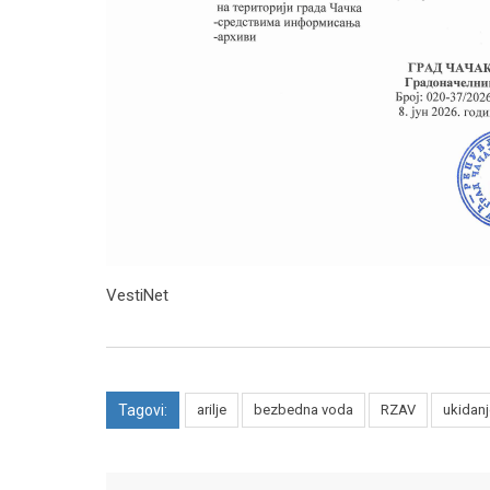
VestiNet
Tagovi:
arilje
bezbedna voda
RZAV
ukidan