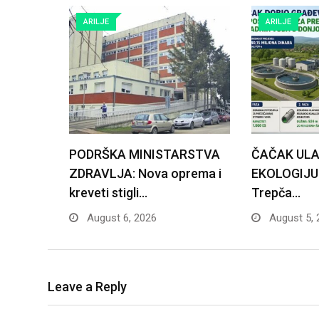
ARILJE
ARILJE
PODRŠKA MINISTARSTVA
ČAČAK ULA
ZDRAVLJA: Nova oprema i
EKOLOGIJU: 
kreveti stigli…
Trepča…
August 6, 2026
August 5, 
Leave a Reply