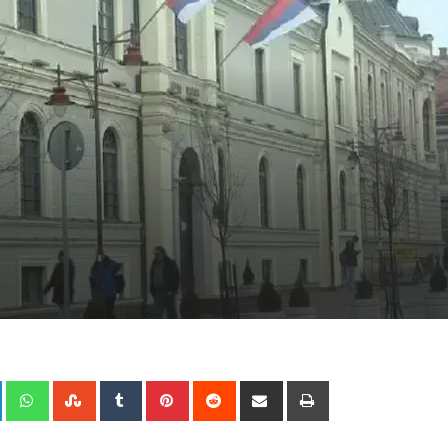
+
LinkedIn
Whatsapp
StumbleUpon
Tumblr
Pinterest
Reddit
Share
Print
via
Email