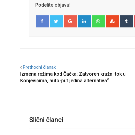
Podelite objavu!
Google+
LinkedIn
Whatsapp
Stumble
T
Facebook
Twitter
Prethodni članak
Izmena režima kod Čačka: Zatvoren kružni tok u
Konjevićima, auto-put jedina alternativa“
Slični članci