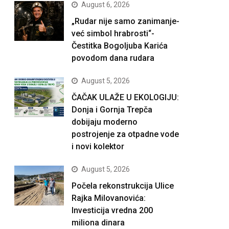
August 6, 2026
„Rudar nije samo zanimanje-
već simbol hrabrosti“-
Čestitka Bogoljuba Karića
povodom dana rudara
August 5, 2026
ČAČAK ULAŽE U EKOLOGIJU:
Donja i Gornja Trepča
dobijaju moderno
postrojenje za otpadne vode
i novi kolektor
August 5, 2026
Počela rekonstrukcija Ulice
Rajka Milovanovića:
Investicija vredna 200
miliona dinara