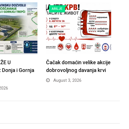
ARILJE
ŽE U
Čačak domaćin velike akcije
Donja i Gornja
dobrovoljnog davanja krvi
August 3, 2026
2026