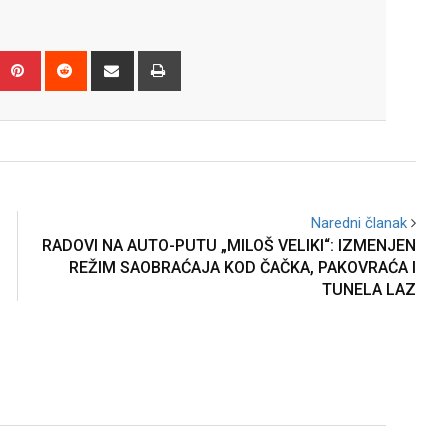
Upon
umblr
Pinterest
Reddit
Share
Print
via
Email
Naredni članak
RADOVI NA AUTO-PUTU „MILOŠ VELIKI“: IZMENJEN
REŽIM SAOBRAĆAJA KOD ČAČKA, PAKOVRAĆA I
TUNELA LAZ