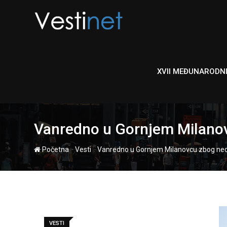
Skip
to
content
XVII MEĐUNARODN
Vanredno u Gornjem Milanov
-
-
Početna
Vesti
Vanredno u Gornjem Milanovcu zbog ned
VESTI