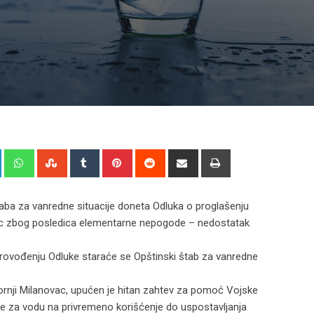
+
LinkedIn
Whatsapp
StumbleUpon
Tumblr
Pinterest
Reddit
Share
Print
via
Email
aba za vanredne situacije doneta Odluka o proglašenju
novac zbog posledica elementarne nepogode – nedostatak
provođenju Odluke staraće se Opštinski štab za vanredne
rnji Milanovac, upućen je hitan zahtev za pomoć Vojske
erne za vodu na privremeno korišćenje do uspostavljanja