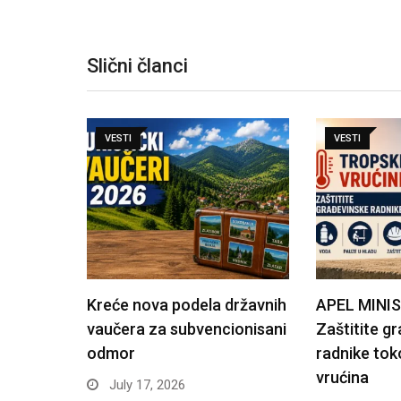
Slični članci
VESTI
VESTI
Kreće nova podela državnih
APEL MINI
vaučera za subvencionisani
Zaštitite g
odmor
radnike tok
vrućina
July 17, 2026