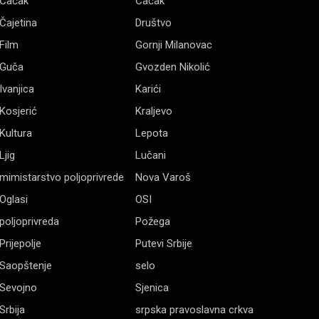
Čačak
Čačak
Čajetina
Društvo
Film
Gornji Milanovac
Guča
Gvozden Nikolić
Ivanjica
Karići
Kosjerić
Kraljevo
Kultura
Lepota
Ljig
Lučani
mimistarstvo poljoprivrede
Nova Varoš
Oglasi
OSI
poljoprivreda
Požega
Prijepolje
Putevi Srbije
Saopštenje
selo
Sevojno
Sjenica
Srbija
srpska pravoslavna crkva