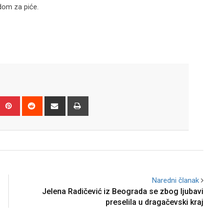
om za piće.
Upon
umblr
Pinterest
Reddit
Share
Print
via
Email
Naredni članak
Jelena Radičević iz Beograda se zbog ljubavi
preselila u dragačevski kraj