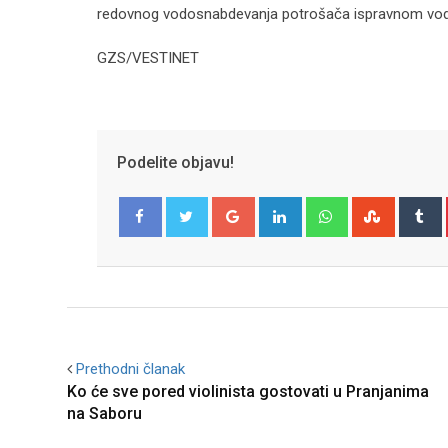
redovnog vodosnabdevanja potrošača ispravnom vod
GZS/VESTINET
Podelite objavu!
Google+
LinkedIn
Whatsapp
Stumble
T
Facebook
Twitter
Prethodni članak
Ko će sve pored violinista gostovati u Pranjanima
na Saboru