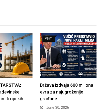
VESTI
STARSTVA:
Država izdvaja 600 miliona
rađevinske
evra za najugroženije
om tropskih
građane
June 30, 2026