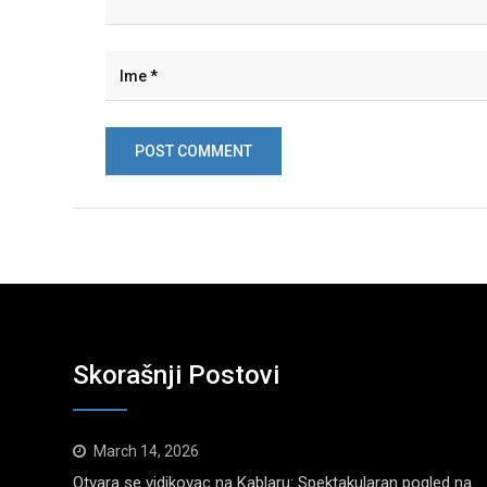
Skorašnji Postovi
March 14, 2026
Otvara se vidikovac na Kablaru: Spektakularan pogled na