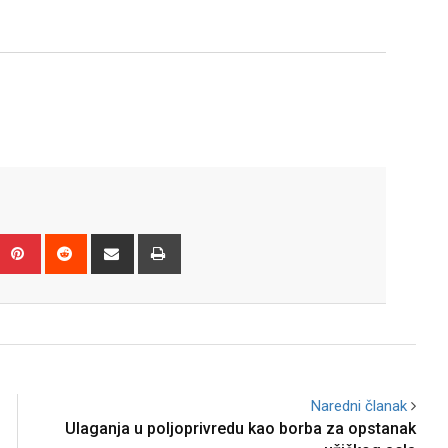
Upon
umblr
Pinterest
Reddit
Share
Print
via
Email
Naredni članak
Ulaganja u poljoprivredu kao borba za opstanak