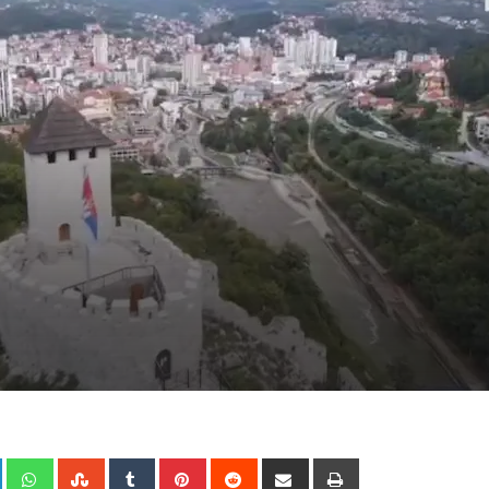
+
LinkedIn
Whatsapp
StumbleUpon
Tumblr
Pinterest
Reddit
Share
Print