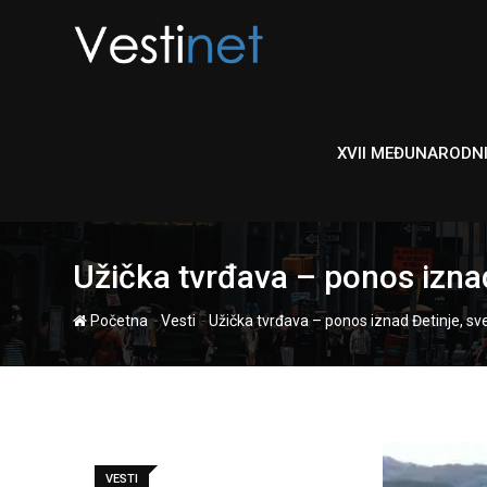
Skip
to
content
XVII MEĐUNARODN
Užička tvrđava – ponos iznad
-
-
Početna
Vesti
Užička tvrđava – ponos iznad Đetinje, sv
VESTI