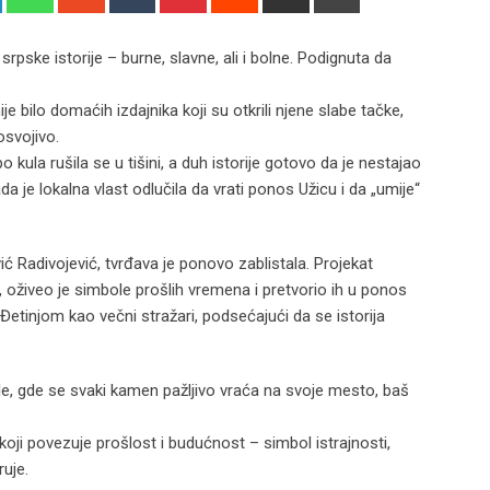
via
Email
pske istorije – burne, slavne, ali i bolne. Podignuta da
 nije bilo domaćih izdajnika koji su otkrili njene slabe tačke,
svojivo.
kula rušila se u tišini, a duh istorije gotovo da je nestajao
 je lokalna vlast odlučila da vrati ponos Užicu i da „umije“
 Radivojević, tvrđava je ponovo zablistala. Projekat
, oživeo je simbole prošlih vremena i pretvorio ih u ponos
 Đetinjom kao večni stražari, podsećajući da se istorija
e, gde se svaki kamen pažljivo vraća na svoje mesto, baš
koji povezuje prošlost i budućnost – simbol istrajnosti,
uje.