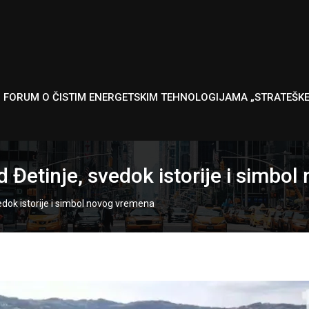
I FORUM O ČISTIM ENERGETSKIM TEHNOLOGIJAMA „STRATEŠK
 Đetinje, svedok istorije i simbo
edok istorije i simbol novog vremena