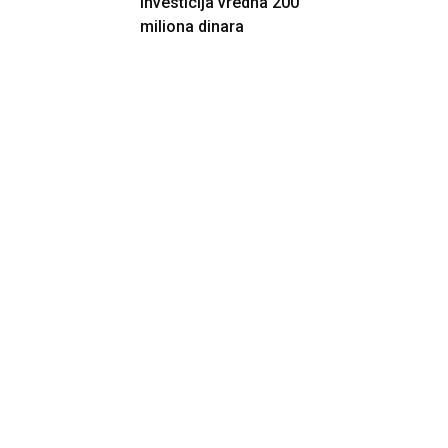
Investicija vredna 200
miliona dinara