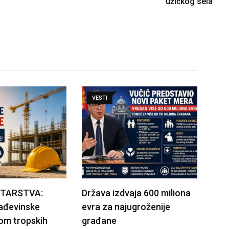
užičkog sela
VESTI
STARSTVA:
Država izdvaja 600 miliona
rađevinske
evra za najugroženije
om tropskih
građane