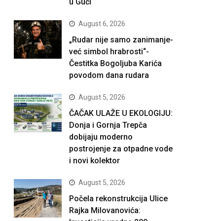
u Guči
August 6, 2026
„Rudar nije samo zanimanje-
već simbol hrabrosti“-
Čestitka Bogoljuba Karića
povodom dana rudara
August 5, 2026
ČAČAK ULAŽE U EKOLOGIJU:
Donja i Gornja Trepča
dobijaju moderno
postrojenje za otpadne vode
i novi kolektor
August 5, 2026
Počela rekonstrukcija Ulice
Rajka Milovanovića: