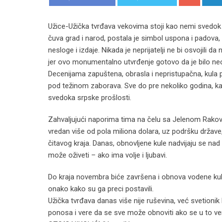
Užice-Užička tvrđava vekovima stoji kao nemi svedok sr
čuva grad i narod, postala je simbol uspona i padova,
nesloge i izdaje. Nikada je neprijatelji ne bi osvojili da
jer ovo monumentalno utvrđenje gotovo da je bilo neo
Decenijama zapuštena, obrasla i nepristupačna, kula po 
pod težinom zaborava. Sve do pre nekoliko godina, kada
svedoka srpske prošlosti.
Zahvaljujući naporima tima na čelu sa Jelenom Raković
vredan više od pola miliona dolara, uz podršku države
čitavog kraja. Danas, obnovljene kule nadvijaju se nad
može oživeti – ako ima volje i ljubavi.
Do kraja novembra biće završena i obnova vodene kul
onako kako su ga preci postavili.
Užička tvrđava danas više nije ruševina, već svetionik 
ponosa i vere da se sve može obnoviti ako se u to ver