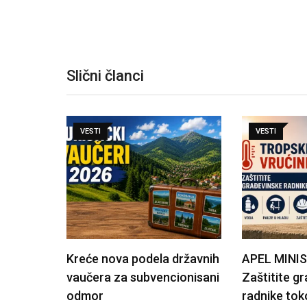
Slični članci
VESTI
VESTI
Kreće nova podela državnih
APEL MINI
vaučera za subvencionisani
Zaštitite g
odmor
radnike tok