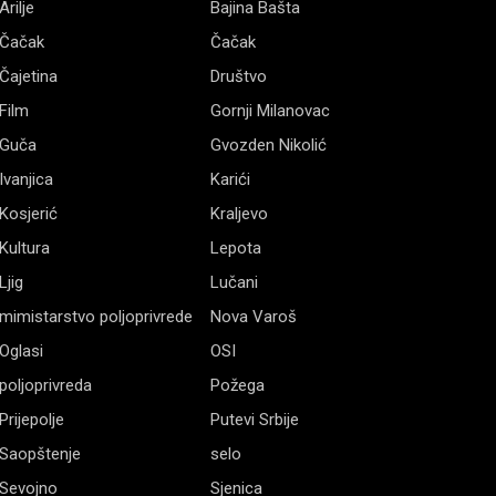
Arilje
Bajina Bašta
Čačak
Čačak
Čajetina
Društvo
Film
Gornji Milanovac
Guča
Gvozden Nikolić
Ivanjica
Karići
Kosjerić
Kraljevo
Kultura
Lepota
Ljig
Lučani
mimistarstvo poljoprivrede
Nova Varoš
Oglasi
OSI
poljoprivreda
Požega
Prijepolje
Putevi Srbije
Saopštenje
selo
Sevojno
Sjenica