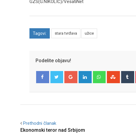
GZS(G.NIKOLIĆ)/VesatiNet
Tagovi:
stara tvrđava
užice
Podelite objavu!
Google+
LinkedIn
Whatsapp
Stumble
T
Facebook
Twitter
Prethodni članak
Ekonomski teror nad Srbijom