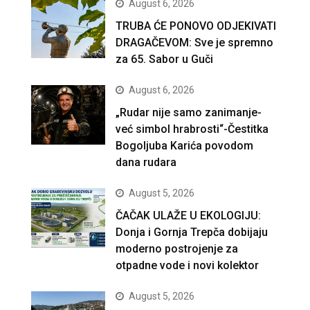
August 6, 2026
TRUBA ĆE PONOVO ODJEKIVATI
DRAGAČEVOM: Sve je spremno
za 65. Sabor u Guči
August 6, 2026
„Rudar nije samo zanimanje-
već simbol hrabrosti“-Čestitka
Bogoljuba Karića povodom
dana rudara
August 5, 2026
ČAČAK ULAŽE U EKOLOGIJU:
Donja i Gornja Trepča dobijaju
moderno postrojenje za
otpadne vode i novi kolektor
August 5, 2026