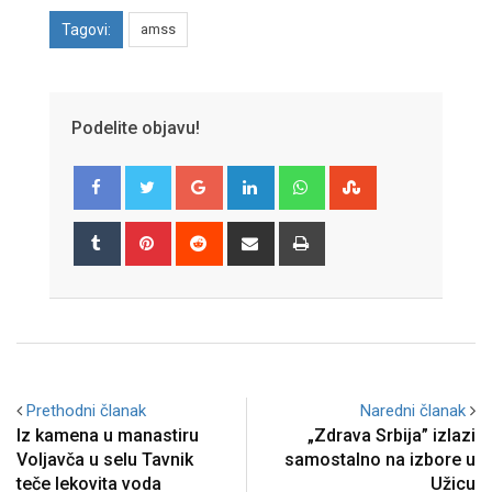
Tagovi:
amss
Podelite objavu!
Google+
LinkedIn
Whatsapp
StumbleUpon
Tumblr
Pinterest
Reddit
Share
Print
via
Email
Prethodni članak
Naredni članak
Iz kamena u manastiru
„Zdrava Srbija” izlazi
Voljavča u selu Tavnik
samostalno na izbore u
teče lekovita voda
Užicu