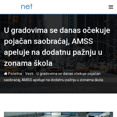
Skip
to
content
U gradovima se danas očekuje
pojačan saobraćaj, AMSS
apeluje na dodatnu pažnju u
zonama škola
-
-
Početna
Vesti
U gradovima se danas očekuje pojačan
saobraćaj, AMSS apeluje na dodatnu pažnju u zonama škola