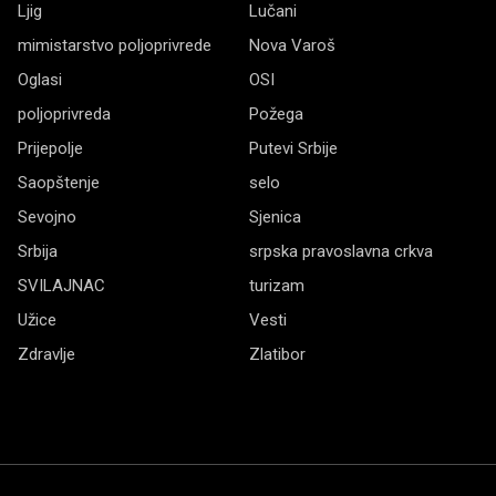
Ljig
Lučani
mimistarstvo poljoprivrede
Nova Varoš
Oglasi
OSI
poljoprivreda
Požega
Prijepolje
Putevi Srbije
Saopštenje
selo
Sevojno
Sjenica
Srbija
srpska pravoslavna crkva
SVILAJNAC
turizam
Užice
Vesti
Zdravlje
Zlatibor