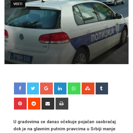
VESTI
Google+
LinkedIn
Whatsapp
StumbleUpon
Tumblr
Pinterest
Reddit
Share
Print
via
Email
U gradovima se danas očekuje pojačan saobraćaj
dok je na glavnim putnim pravcima u Srbiji manje