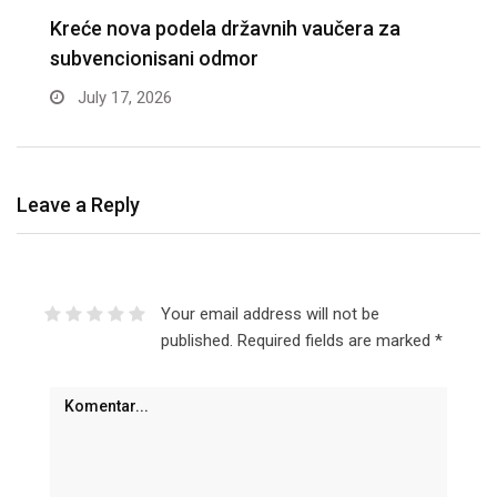
APEL MINISTARSTVA: Zaštitite građevinske
D
radnike tokom tropskih vrućina
n
June 30, 2026
Leave a Reply
Your email address will not be
published.
Required fields are marked
*