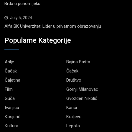
Brda u punom jeku
July 5, 2024
Alfa BK Univerzitet: Lider u privatnom obrazovanju
Popularne Kategorije
Arilje
Bajina Bašta
Čačak
Čačak
Čajetina
Društvo
Film
Gornji Milanovac
Guča
Gvozden Nikolić
Ivanjica
Karići
Kosjerić
Kraljevo
Kultura
Lepota