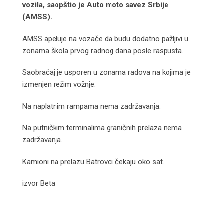
vozila, saopštio je Auto moto savez Srbije
(AMSS).
AMSS apeluje na vozače da budu dodatno pažljivi u
zonama škola prvog radnog dana posle raspusta.
Saobraćaj je usporen u zonama radova na kojima je
izmenjen režim vožnje.
Na naplatnim rampama nema zadržavanja.
Na putničkim terminalima graničnih prelaza nema
zadržavanja.
Kamioni na prelazu Batrovci čekaju oko sat.
izvor Beta