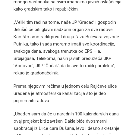
mnogo sastanaka sa svim imaocima javnih ovlašćenja
kako gradskim tako i republičkim.
„Veliki tim radi na tome, naše JP ’Gradac’ i gospodin
Jelušić će biti glavni nadzorni organ za sve radove.
Kao što smo radili prvu I drugu fazu Bulevara vojvode
Putnika, tako i sada moramo imati sve koordinacije,
svakoga dana, svakoga trenutka od EPS – a,
Srbijagasa, Telekoma, naših javnih preduzeća JKP
’Vodovod’, JKP ’Čačak’, da bi sve to radili paralelno”,
rekao je gradonačelnik.
Prema njegovim rečima u jednom delu Rajićeve ulice
urađena je atmosferska kanalizacija što je deo
pripremnih radova.
„Ubeđen sam da će u narednih 100 kalendarskih dana
ovaj projekat biti završen. Dakle biće dvosmerni
saobraćaj iz Ulice cara Dušana, levo i desno skretanje