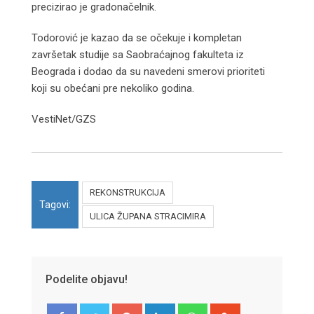
precizirao je gradonačelnik.
Todorović je kazao da se očekuje i kompletan
završetak studije sa Saobraćajnog fakulteta iz
Beograda i dodao da su navedeni smerovi prioriteti
koji su obećani pre nekoliko godina.
VestiNet/GZS
REKONSTRUKCIJA
Tagovi:
ULICA ŽUPANA STRACIMIRA
Podelite objavu!
Google+
LinkedIn
Whatsapp
StumbleUpon