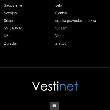
Saopštenje
selo
Sevojno
Sjenica
Srbija
srpska pravoslavna crkva
SVILAJNAC
turizam
Užice
Vesti
Zdravlje
Zlatibor