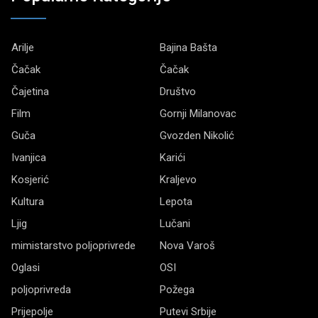
Arilje
Bajina Bašta
Čačak
Čačak
Čajetina
Društvo
Film
Gornji Milanovac
Guča
Gvozden Nikolić
Ivanjica
Karići
Kosjerić
Kraljevo
Kultura
Lepota
Ljig
Lučani
mimistarstvo poljoprivrede
Nova Varoš
Oglasi
OSI
poljoprivreda
Požega
Prijepolje
Putevi Srbije