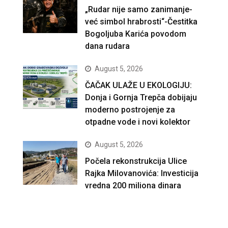
„Rudar nije samo zanimanje-
već simbol hrabrosti“-Čestitka
Bogoljuba Karića povodom
dana rudara
August 5, 2026
ČAČAK ULAŽE U EKOLOGIJU:
Donja i Gornja Trepča dobijaju
moderno postrojenje za
otpadne vode i novi kolektor
August 5, 2026
Počela rekonstrukcija Ulice
Rajka Milovanovića: Investicija
vredna 200 miliona dinara