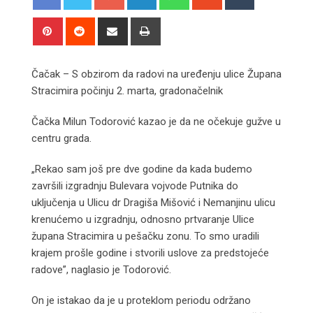
Pinterest
Reddit
Share
Print
via
Email
Čačak – S obzirom da radovi na uređenju ulice Župana
Stracimira počinju 2. marta, gradonačelnik
Čačka Milun Todorović kazao je da ne očekuje gužve u
centru grada.
„Rekao sam još pre dve godine da kada budemo
završili izgradnju Bulevara vojvode Putnika do
uključenja u Ulicu dr Dragiša Mišović i Nemanjinu ulicu
krenućemo u izgradnju, odnosno prtvaranje Ulice
župana Stracimira u pešačku zonu. To smo uradili
krajem prošle godine i stvorili uslove za predstojeće
radove”, naglasio je Todorović.
On je istakao da je u proteklom periodu održano