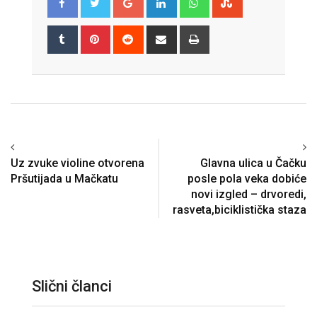
Tumblr
Pinterest
Reddit
Share
Print
via
Email
Uz zvuke violine otvorena
Glavna ulica u Čačku
Pršutijada u Mačkatu
posle pola veka dobiće
novi izgled – drvoredi,
rasveta,biciklistička staza
Slični članci