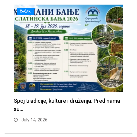
ČAČAK
Spoj tradicije, kulture i druženja: Pred nama
Z
su…
f
July 14, 2026