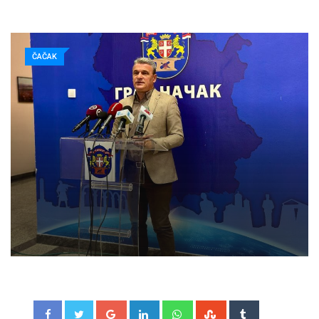
ČAČAK
Google+
LinkedIn
Whatsapp
StumbleUpon
Tumblr