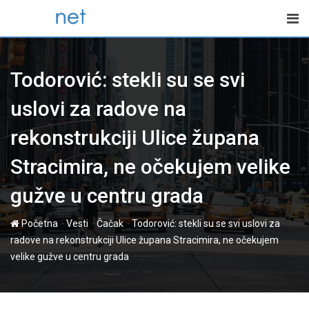
Skip
to
content
Todorović: stekli su se svi
uslovi za radove na
rekonstrukciji Ulice župana
Stracimira, ne očekujem velike
gužve u centru grada
-
-
-
Početna
Vesti
Čačak
Todorović: stekli su se svi uslovi za
radove na rekonstrukciji Ulice župana Stracimira, ne očekujem
velike gužve u centru grada