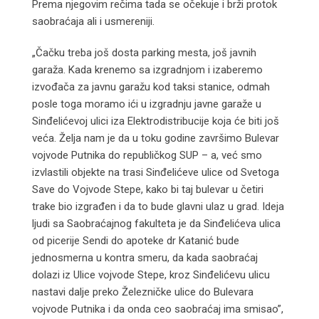
Prema njegovim rečima tada se očekuje i brži protok
saobraćaja ali i usmereniji.
„Čačku treba još dosta parking mesta, još javnih
garaža. Kada krenemo sa izgradnjom i izaberemo
izvođača za javnu garažu kod taksi stanice, odmah
posle toga moramo ići u izgradnju javne garaže u
Sinđelićevoj ulici iza Elektrodistribucije koja će biti još
veća. Želja nam je da u toku godine završimo Bulevar
vojvode Putnika do republičkog SUP – a, već smo
izvlastili objekte na trasi Sinđelićeve ulice od Svetoga
Save do Vojvode Stepe, kako bi taj bulevar u četiri
trake bio izgrađen i da to bude glavni ulaz u grad. Ideja
ljudi sa Saobraćajnog fakulteta je da Sinđelićeva ulica
od picerije Sendi do apoteke dr Katanić bude
jednosmerna u kontra smeru, da kada saobraćaj
dolazi iz Ulice vojvode Stepe, kroz Sinđelićevu ulicu
nastavi dalje preko Železničke ulice do Bulevara
vojvode Putnika i da onda ceo saobraćaj ima smisao”,