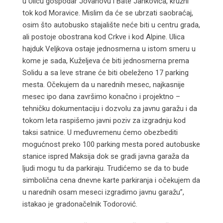
u Ulicu gospodar Jovanovu i Bate Jankovića, kružni
tok kod Moravice. Mislim da će se ubrzati saobraćaj,
osim što autobusko stajalište neće biti u centru grada,
ali postoje obostrana kod Crkve i kod Alpine. Ulica
hajduk Veljkova ostaje jednosmerna u istom smeru u
kome je sada, Kuželjeva će biti jednosmerna prema
Solidu a sa leve strane će biti obeleženo 17 parking
mesta. Očekujem da u narednih mesec, najkasnije
mesec ipo dana završimo konačno i projektno –
tehničku dokumentaciju i dozvolu za javnu garažu i da
tokom leta raspišemo javni poziv za izgradnju kod
taksi satnice. U međuvremenu ćemo obezbediti
mogućnost preko 100 parking mesta pored autobuske
stanice ispred Maksija dok se gradi javna garaža da
ljudi mogu tu da parkiraju. Trudićemo se da to bude
simbolična cena dnevne karte parkiranja i očekujem da
u narednih osam meseci izgradimo javnu garažu”,
istakao je gradonačelnik Todorović.