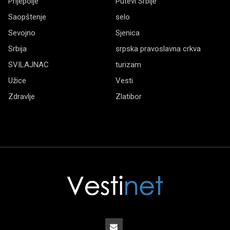
Prijepolje
Putevi Srbije
Saopštenje
selo
Sevojno
Sjenica
Srbija
srpska pravoslavna crkva
SVILAJNAC
turizam
Užice
Vesti
Zdravlje
Zlatibor