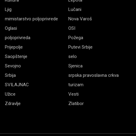
Ljig
Lučani
mimistarstvo poljoprivrede
Nova Varoš
Oglasi
OSI
poljoprivreda
Požega
Prijepolje
Putevi Srbije
Saopštenje
selo
Sevojno
Sjenica
Srbija
srpska pravoslavna crkva
SVILAJNAC
turizam
Užice
Vesti
Zdravlje
Zlatibor