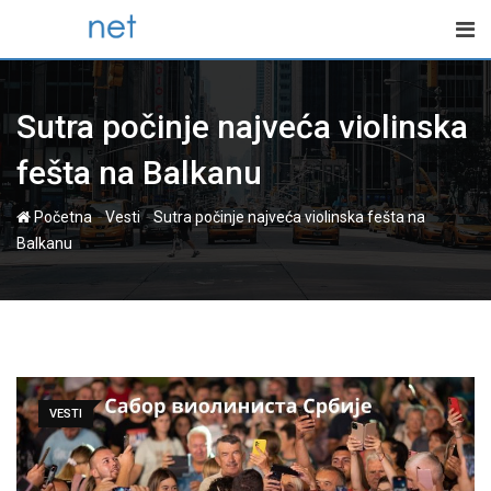
Skip
to
content
Sutra počinje najveća violinska
fešta na Balkanu
-
-
Početna
Vesti
Sutra počinje najveća violinska fešta na
Balkanu
VESTI