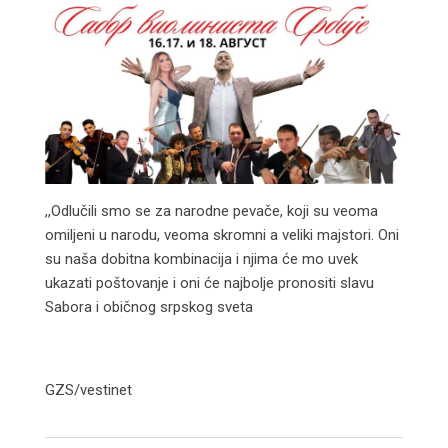
,,Odlučili smo se za narodne pevače, koji su veoma
omiljeni u narodu, veoma skromni a veliki majstori. Oni
su naša dobitna kombinacija i njima će mo uvek
ukazati poštovanje i oni će najbolje pronositi slavu
Sabora i običnog srpskog sveta
GZS/vestinet