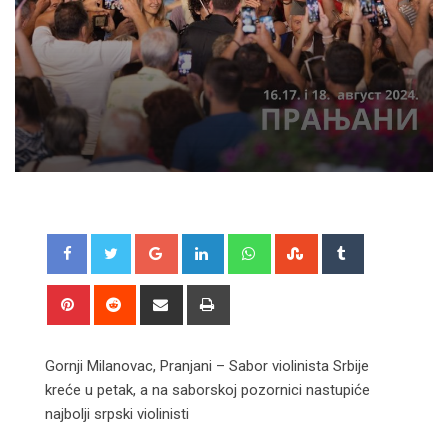
Google+
LinkedIn
Whatsapp
StumbleUpon
Tumblr
Pinterest
Reddit
Share
Print
via
Email
Gornji Milanovac, Pranjani – Sabor violinista Srbije
kreće u petak, a na saborskoj pozornici nastupiće
najbolji srpski violinisti