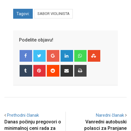
Tagovi:
SABOR VIOLINISTA
Podelite objavu!
Google+
LinkedIn
Whatsapp
StumbleUpon
Tumblr
Pinterest
Reddit
Share
Print
via
Email
Prethodni članak
Naredni članak
Danas počinju pregovori o
Vanredni autobuski
minimalnoj ceni rada za
polasci za Pranjane