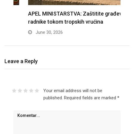
APEL MINISTARSTVA: Zaštitite građevinske
D
radnike tokom tropskih vrućina
n
June 30, 2026
Leave a Reply
Your email address will not be
published.
Required fields are marked
*