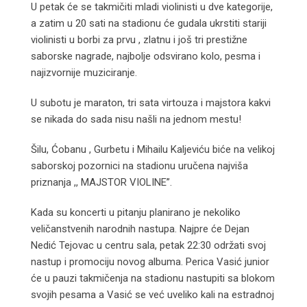
U petak će se takmičiti mladi violinisti u dve kategorije,
a zatim u 20 sati na stadionu će gudala ukrstiti stariji
violinisti u borbi za prvu , zlatnu i još tri prestižne
saborske nagrade, najbolje odsvirano kolo, pesma i
najizvornije muziciranje.
U subotu je maraton, tri sata virtouza i majstora kakvi
se nikada do sada nisu našli na jednom mestu!
Šilu, Ćobanu , Gurbetu i Mihailu Kaljeviću biće na velikoj
saborskoj pozornici na stadionu uručena najviša
priznanja ,, MAJSTOR VIOLINE”.
Kada su koncerti u pitanju planirano je nekoliko
veličanstvenih narodnih nastupa. Najpre će Dejan
Nedić Tejovac u centru sala, petak 22:30 održati svoj
nastup i promociju novog albuma. Perica Vasić junior
će u pauzi takmičenja na stadionu nastupiti sa blokom
svojih pesama a Vasić se već uveliko kali na estradnoj