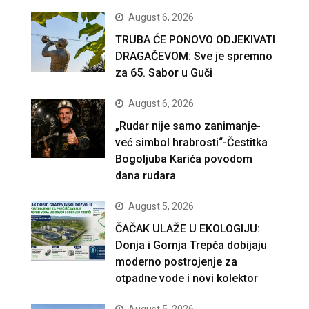
August 6, 2026
TRUBA ĆE PONOVO ODJEKIVATI
DRAGAČEVOM: Sve je spremno
za 65. Sabor u Guči
August 6, 2026
„Rudar nije samo zanimanje-
već simbol hrabrosti“-Čestitka
Bogoljuba Karića povodom
dana rudara
August 5, 2026
ČAČAK ULAŽE U EKOLOGIJU:
Donja i Gornja Trepča dobijaju
moderno postrojenje za
otpadne vode i novi kolektor