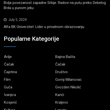
Bolja povezanost zapadne Srbije: Radovi na putu preko Debelog
Brda u punom jeku
July 5, 2024
Alfa BK Univerzitet: Lider u privatnom obrazovanju
Popularne Kategorije
Arilje
Bajina Bašta
Čačak
Čačak
Čajetina
Društvo
Film
Gornji Milanovac
Guča
Gvozden Nikolić
Ivanjica
Karići
Kosjerić
Kraljevo
Kultura
Lepota