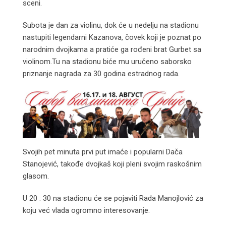
sceni.
Subota je dan za violinu, dok će u nedelju na stadionu
nastupiti legendarni Kazanova, čovek koji je poznat po
narodnim dvojkama a pratiće ga rođeni brat Gurbet sa
violinom.Tu na stadionu biće mu uručeno saborsko
priznanje nagrada za 30 godina estradnog rada.
Svojih pet minuta prvi put imaće i popularni Dača
Stanojević, takođe dvojkaš koji pleni svojim raskošnim
glasom.
U 20 : 30 na stadionu će se pojaviti Rada Manojlović za
koju već vlada ogromno interesovanje.