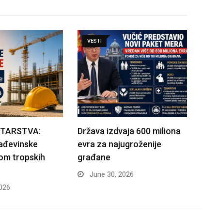
VESTI
STARSTVA:
Država izdvaja 600 miliona
rađevinske
evra za najugroženije
om tropskih
građane
June 30, 2026
026