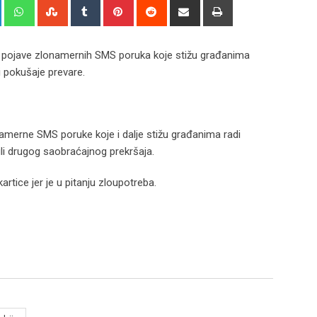
+
LinkedIn
Whatsapp
StumbleUpon
Tumblr
Pinterest
Reddit
Share
Print
via
Email
m pojave zlonamernih SMS poruka koje stižu građanima
 pokušaje prevare.
namerne SMS poruke koje i dalje stižu građanima radi
li drugog saobraćajnog prekršaja.
artice jer je u pitanju zloupotreba.