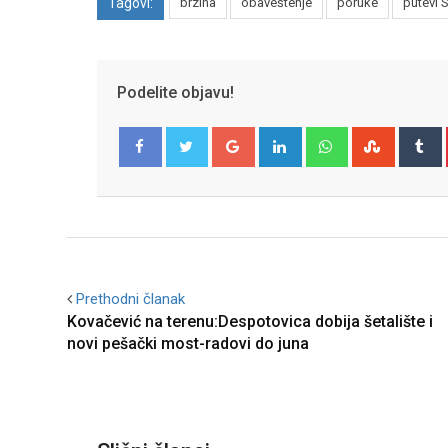
Tagovi:
brzina
obaveštenje
poruke
putevi S
Podelite objavu!
Google+
LinkedIn
Whatsapp
Stumble
T
Facebook
Twitter
Prethodni članak
Kovačević na terenu:Despotovica dobija šetalište i
novi pešački most-radovi do juna