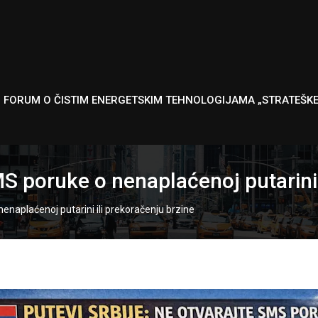
I FORUM O ČISTIM ENERGETSKIM TEHNOLOGIJAMA „STRATEŠK
MS poruke o nenaplaćenoj putarini 
enaplaćenoj putarini ili prekoračenju brzine