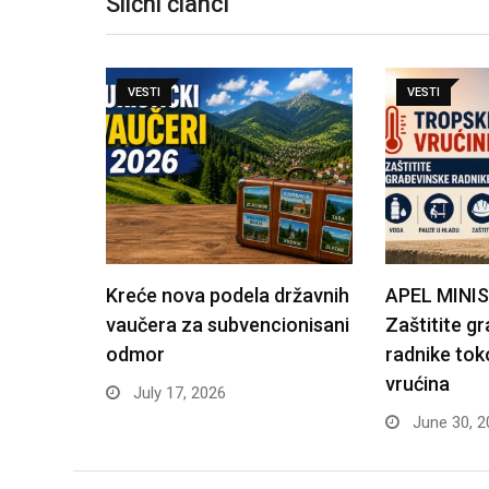
Slični članci
VESTI
VESTI
Kreće nova podela državnih
APEL MINI
vaučera za subvencionisani
Zaštitite g
odmor
radnike tok
vrućina
July 17, 2026
June 30, 2