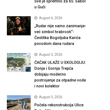
Sve je spremno za 65. Sabor
u Guči
August 6, 2026
„Rudar nije samo zanimanje-
već simbol hrabrosti“-
Čestitka Bogoljuba Karića
povodom dana rudara
August 5, 2026
ČAČAK ULAŽE U EKOLOGIJU:
Donja i Gornja Trepča
dobijaju moderno
postrojenje za otpadne vode
i novi kolektor
August 5, 2026
Počela rekonstrukcija Ulice