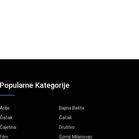
Popularne Kategorije
Arilje
Bajina Bašta
Čačak
Čačak
Čajetina
Društvo
Film
Gornji Milanovac