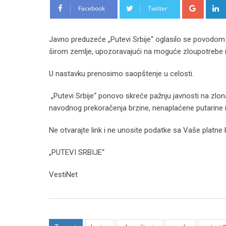
Google
Facebook
Twitter
Javno preduzeće „Putevi Srbije“ oglasilo se povodo
širom zemlje, upozoravajući na moguće zloupotrebe i
U nastavku prenosimo saopštenje u celosti.
„Putevi Srbije“ ponovo skreće pažnju javnosti na zlo
navodnog prekoračenja brzine, nenaplaćene putarine i
Ne otvarajte link i ne unosite podatke sa Vaše platne k
„PUTEVI SRBIJE“
VestiNet