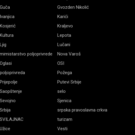
Guča
Gvozden Nikolić
Ivanjica
Karići
Kosjerić
Kraljevo
Kultura
Lepota
Ljig
Lučani
mimistarstvo poljoprivrede
Nova Varoš
Oglasi
OSI
poljoprivreda
Požega
Prijepolje
Putevi Srbije
Saopštenje
selo
Sevojno
Sjenica
Srbija
srpska pravoslavna crkva
SVILAJNAC
turizam
Užice
Vesti