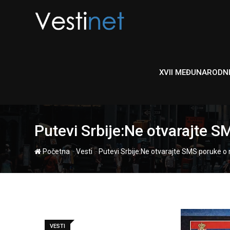
Skip
to
content
XVII MEĐUNARODN
Putevi Srbije:Ne otvarajte S
-
-
Početna
Vesti
Putevi Srbije:Ne otvarajte SMS poruke o n
VESTI