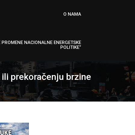
O NAMA
E PROMENE NACIONALNE ENERGETSKE
POLITIKE“
ili prekoračenju brzine