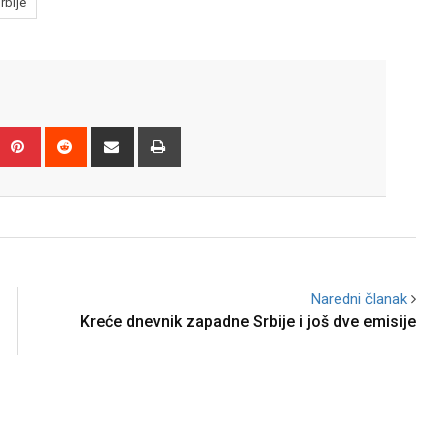
rbije
Upon
umblr
Pinterest
Reddit
Share
Print
via
Email
Naredni članak
Kreće dnevnik zapadne Srbije i još dve emisije