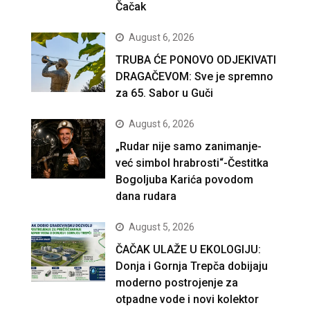
Čačak
August 6, 2026
TRUBA ĆE PONOVO ODJEKIVATI
DRAGAČEVOM: Sve je spremno
za 65. Sabor u Guči
August 6, 2026
„Rudar nije samo zanimanje-
već simbol hrabrosti“-Čestitka
Bogoljuba Karića povodom
dana rudara
August 5, 2026
ČAČAK ULAŽE U EKOLOGIJU:
Donja i Gornja Trepča dobijaju
moderno postrojenje za
otpadne vode i novi kolektor