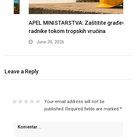
APEL MINISTARSTVA: Zaštitite građevinske
D
radnike tokom tropskih vrućina
n
June 30, 2026
Leave a Reply
Your email address will not be
published.
Required fields are marked
*