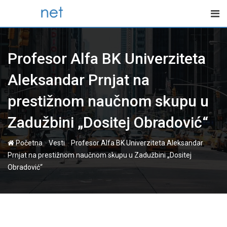
Skip
to
content
Profesor Alfa BK Univerziteta
Aleksandar Prnjat na
prestižnom naučnom skupu u
Zadužbini „Dositej Obradović“
-
-
Početna
Vesti
Profesor Alfa BK Univerziteta Aleksandar
Prnjat na prestižnom naučnom skupu u Zadužbini „Dositej
Obradović“