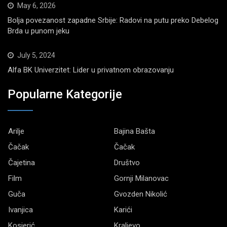
May 6, 2026
Bolja povezanost zapadne Srbije: Radovi na putu preko Debelog
Brda u punom jeku
July 5, 2024
Alfa BK Univerzitet: Lider u privatnom obrazovanju
Popularne Kategorije
Arilje
Bajina Bašta
Čačak
Čačak
Čajetina
Društvo
Film
Gornji Milanovac
Guča
Gvozden Nikolić
Ivanjica
Karići
Kosjerić
Kraljevo