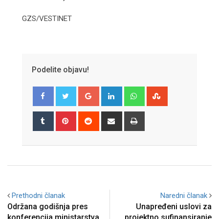
GZS/VESTINET
Podelite objavu!
Google+
LinkedIn
Whatsapp
StumbleUpon
Tumblr
Pinterest
Reddit
Share
Print
via
Email
Prethodni članak
Naredni članak
Održana godišnja pres
Unapređeni uslovi za
konferencija ministarstva
projektno sufinansiranje