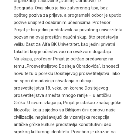
organizaciji Zadužbine „Dositej Obradović“ iz
Beograda. Ovaj skup je bio zatvorenog tipa, bez
opšteg poziva za prijave, a programski odbor je uputio
pozive unapred odabranim učesnicima. Profesor
Prnjat je bio jedini predstavnik sa privatnog univerziteta
pozvan na ovaj prestižni naučni skup, što predstavlja
veliku čast za Alfa BK Univerzitet, kao jedini privatni
fakultet koji je učestvovao na ovakvom događaju.
Na skupu, profesor Prnjat je održao predavanje na
temu „Prosvetiteljstvo Dositeja Obradovića“, iznoseći
novu tezu o poreklu Dositejevog prosvetiteljstva. Iako
ne spori dosadašnja shvatanja o uticaju
prosvetiteljstva 18. veka, on korene Dositejevog
prosvetiteljstva smešta mnogo ranije – u antičku
Grčku. U svom izlaganju, Prnjat je istakao značaj grčke
filozofije, koja zajedno sa Biblijom čini osnovu naše
civilizacije, naglašavajući da vizantijska recepcija
antičke grčke kulture predstavlja konstitutivni deo
srpskog kulturnog identiteta. Posebno je ukazao na