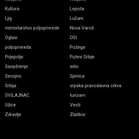
Kultura
Lepota
Ljig
Lučani
mimistarstvo poljoprivrede
Nova Varoš
Oglasi
OSI
poljoprivreda
Požega
Prijepolje
Putevi Srbije
Saopštenje
selo
Sevojno
Sjenica
Srbija
srpska pravoslavna crkva
SVILAJNAC
turizam
Užice
Vesti
Zdravlje
Zlatibor