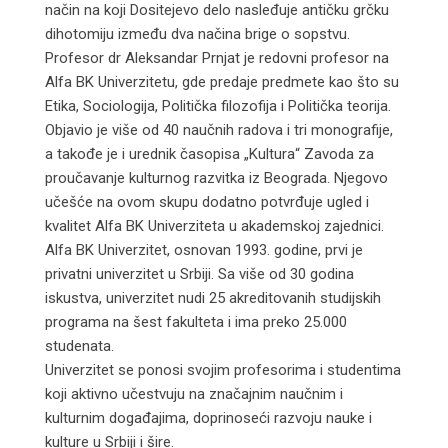
način na koji Dositejevo delo nasleđuje antičku grčku
dihotomiju između dva načina brige o sopstvu.
Profesor dr Aleksandar Prnjat je redovni profesor na
Alfa BK Univerzitetu, gde predaje predmete kao što su
Etika, Sociologija, Politička filozofija i Politička teorija.
Objavio je više od 40 naučnih radova i tri monografije,
a takođe je i urednik časopisa „Kultura“ Zavoda za
proučavanje kulturnog razvitka iz Beograda. Njegovo
učešće na ovom skupu dodatno potvrđuje ugled i
kvalitet Alfa BK Univerziteta u akademskoj zajednici.
Alfa BK Univerzitet, osnovan 1993. godine, prvi je
privatni univerzitet u Srbiji. Sa više od 30 godina
iskustva, univerzitet nudi 25 akreditovanih studijskih
programa na šest fakulteta i ima preko 25.000
studenata.
Univerzitet se ponosi svojim profesorima i studentima
koji aktivno učestvuju na značajnim naučnim i
kulturnim događajima, doprinoseći razvoju nauke i
kulture u Srbiji i šire.