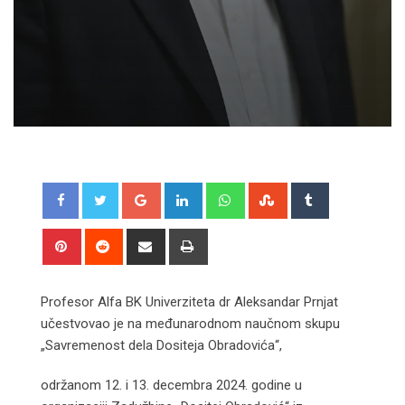
Google+
LinkedIn
Whatsapp
StumbleUpon
Tumblr
Pinterest
Reddit
Share
Print
via
Email
Profesor Alfa BK Univerziteta dr Aleksandar Prnjat
učestvovao je na međunarodnom naučnom skupu
„Savremenost dela Dositeja Obradovića“,
održanom 12. i 13. decembra 2024. godine u