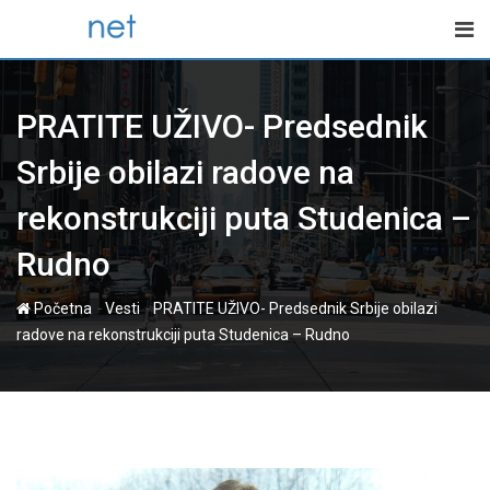
Skip
to
content
PRATITE UŽIVO- Predsednik
Srbije obilazi radove na
rekonstrukciji puta Studenica –
Rudno
-
-
Početna
Vesti
PRATITE UŽIVO- Predsednik Srbije obilazi
radove na rekonstrukciji puta Studenica – Rudno