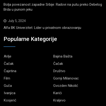
Bolja povezanost zapadne Srbije: Radovi na putu preko Debelog
Brda u punom jeku
July 5, 2024
Alfa BK Univerzitet: Lider u privatnom obrazovanju
Popularne Kategorije
Arilje
Bajina Bašta
Čačak
Čačak
Čajetina
Društvo
Film
Gornji Milanovac
Guča
Gvozden Nikolić
Ivanjica
Karići
Kosjerić
Kraljevo