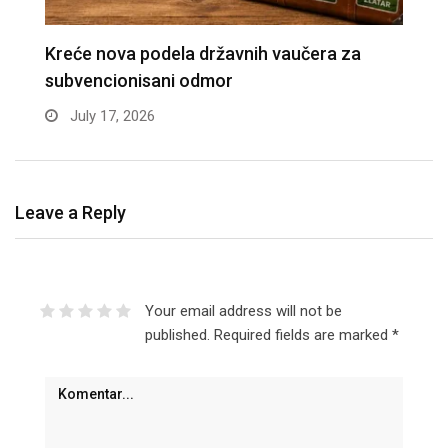
APEL MINISTARSTVA: Zaštitite građevinske
D
radnike tokom tropskih vrućina
n
June 30, 2026
Leave a Reply
Your email address will not be
published.
Required fields are marked
*