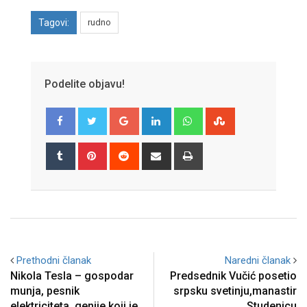
Tagovi:
rudno
Podelite objavu!
Google+
LinkedIn
Whatsapp
StumbleUpon
Tumblr
Pinterest
Reddit
Share
Print
via
Email
Prethodni članak
Naredni članak
Nikola Tesla – gospodar
Predsednik Vučić posetio
munja, pesnik
srpsku svetinju,manastir
elektriciteta, genije koji je
Studenicu