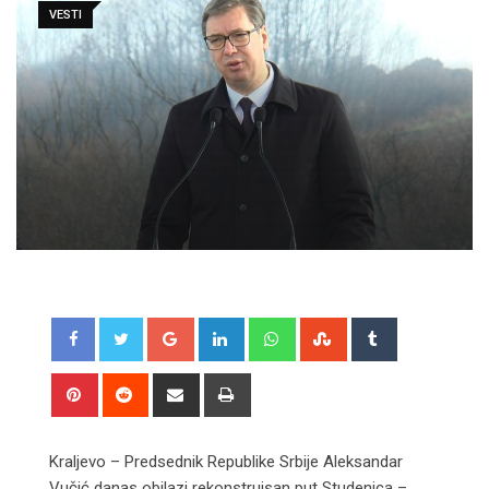
VESTI
Google+
LinkedIn
Whatsapp
StumbleUpon
Tumblr
Pinterest
Reddit
Share
Print
via
Email
Kraljevo – Predsednik Republike Srbije Aleksandar
Vučić danas obilazi rekonstruisan put Studenica –