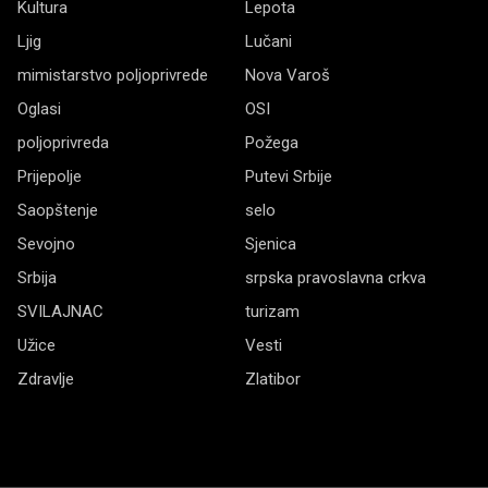
Kultura
Lepota
Ljig
Lučani
mimistarstvo poljoprivrede
Nova Varoš
Oglasi
OSI
poljoprivreda
Požega
Prijepolje
Putevi Srbije
Saopštenje
selo
Sevojno
Sjenica
Srbija
srpska pravoslavna crkva
SVILAJNAC
turizam
Užice
Vesti
Zdravlje
Zlatibor