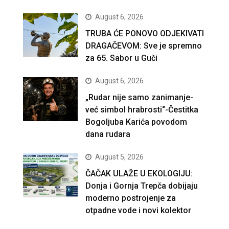
August 6, 2026
TRUBA ĆE PONOVO ODJEKIVATI
DRAGAČEVOM: Sve je spremno
za 65. Sabor u Guči
August 6, 2026
„Rudar nije samo zanimanje-
već simbol hrabrosti“-Čestitka
Bogoljuba Karića povodom
dana rudara
August 5, 2026
ČAČAK ULAŽE U EKOLOGIJU:
Donja i Gornja Trepča dobijaju
moderno postrojenje za
otpadne vode i novi kolektor