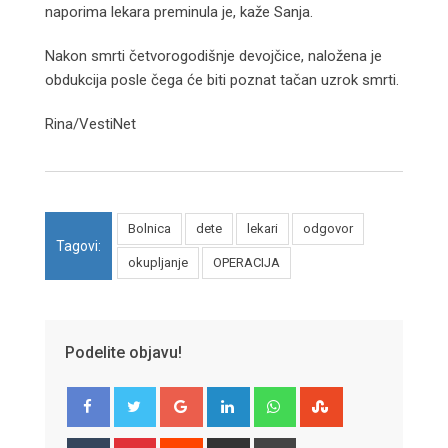
naporima lekara preminula je, kaže Sanja.
Nakon smrti četvorogodišnje devojčice, naložena je
obdukcija posle čega će biti poznat tačan uzrok smrti.
Rina/VestiNet
Bolnica
dete
lekari
odgovor
Tagovi:
okupljanje
OPERACIJA
Podelite objavu!
Google+
LinkedIn
Whatsapp
StumbleUpon