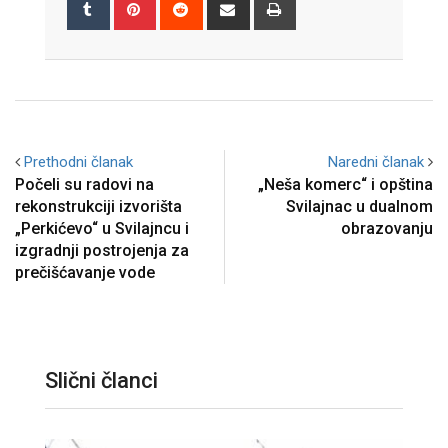
Tumblr
Pinterest
Reddit
Share
Print
via
Email
Prethodni članak
Naredni članak
Počeli su radovi na
„Neša komerc“ i opština
rekonstrukciji izvorišta
Svilajnac u dualnom
„Perkićevo“ u Svilajncu i
obrazovanju
izgradnji postrojenja za
prečišćavanje vode
Slični članci