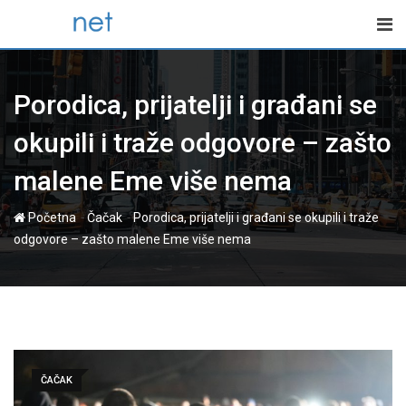
Skip
to
content
Porodica, prijatelji i građani se
okupili i traže odgovore – zašto
malene Eme više nema
-
-
Početna
Čačak
Porodica, prijatelji i građani se okupili i traže
odgovore – zašto malene Eme više nema
ČAČAK