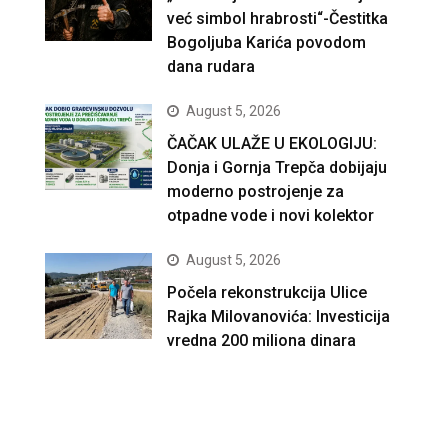
već simbol hrabrosti“-Čestitka
Bogoljuba Karića povodom
dana rudara
August 5, 2026
ČAČAK ULAŽE U EKOLOGIJU:
Donja i Gornja Trepča dobijaju
moderno postrojenje za
otpadne vode i novi kolektor
August 5, 2026
Počela rekonstrukcija Ulice
Rajka Milovanovića: Investicija
vredna 200 miliona dinara