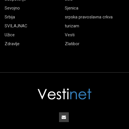
Sevojno
Sjenica
Srbija
srpska pravoslavna crkva
SVILAJNAC
turizam
Užice
Vesti
Zdravlje
Zlatibor