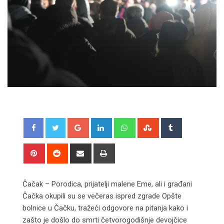
Google+
LinkedIn
Whatsapp
StumbleUpon
Tumblr
Pinterest
Reddit
Share
Print
via
Email
Čačak – Porodica, prijatelji malene Eme, ali i građani
Čačka okupili su se večeras ispred zgrade Opšte
bolnice u Čačku, tražeći odgovore na pitanja kako i
zašto je došlo do smrti četvorogodišnje devojčice