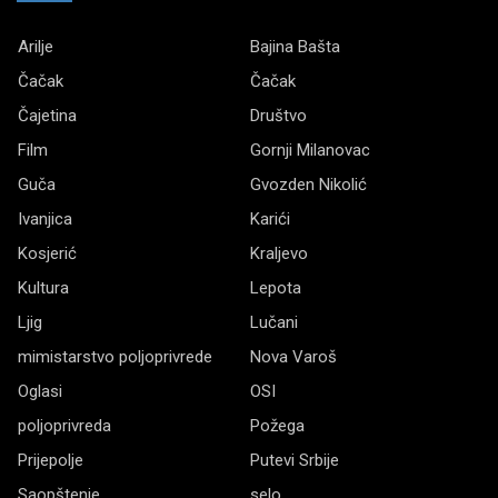
Arilje
Bajina Bašta
Čačak
Čačak
Čajetina
Društvo
Film
Gornji Milanovac
Guča
Gvozden Nikolić
Ivanjica
Karići
Kosjerić
Kraljevo
Kultura
Lepota
Ljig
Lučani
mimistarstvo poljoprivrede
Nova Varoš
Oglasi
OSI
poljoprivreda
Požega
Prijepolje
Putevi Srbije
Saopštenje
selo