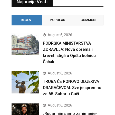
Najnovije Vesti
RECENT
POPULAR
COMMON
August 6, 2026
PODRŠKA MINISTARSTVA
ZDRAVLJA: Nova oprema i
kreveti stigli u Opštu bolnicu
Čačak
August 6, 2026
TRUBA ĆE PONOVO ODJEKIVATI
DRAGAČEVOM: Sve je spremno
za 65. Sabor u Guči
August 6, 2026
„Rudar nije samo zanimanje-