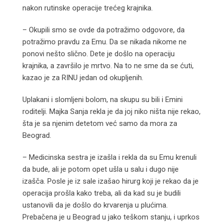
nakon rutinske operacije trećeg krajnika.
– Okupili smo se ovde da potražimo odgovore, da
potražimo pravdu za Emu. Da se nikada nikome ne
ponovi nešto slično. Dete je došlo na operaciju
krajnika, a završilo je mrtvo. Na to ne sme da se ćuti,
kazao je za RINU jedan od okupljenih.
Uplakani i slomljeni bolom, na skupu su bili i Emini
roditelji. Majka Sanja rekla je da joj niko ništa nije rekao,
šta je sa njenim detetom već samo da mora za
Beograd.
– Medicinska sestra je izašla i rekla da su Emu krenuli
da bude, ali je potom opet ušla u salu i dugo nije
izašča. Posle je iz sale izašao hirurg koji je rekao da je
operacija prošla kako treba, ali da kad su je budili
ustanovili da je došlo do krvarenja u plućima.
Prebačena je u Beograd u jako teškom stanju, i uprkos