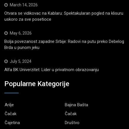
March 14, 2026
Otvara se vidikovac na Kablaru: Spektakularan pogled na klisuru
uskoro za sve posetioce
May 6, 2026
Bolja povezanost zapadne Srbije: Radovi na putu preko Debelog
Brda u punom jeku
July 5, 2024
Alfa BK Univerzitet: Lider u privatnom obrazovanju
Popularne Kategorije
Arilje
Bajina Bašta
Čačak
Čačak
Čajetina
Društvo