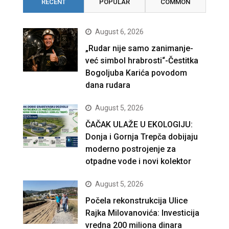
RECENT
POPULAR
COMMON
August 6, 2026
„Rudar nije samo zanimanje-
već simbol hrabrosti“-Čestitka
Bogoljuba Karića povodom
dana rudara
August 5, 2026
ČAČAK ULAŽE U EKOLOGIJU:
Donja i Gornja Trepča dobijaju
moderno postrojenje za
otpadne vode i novi kolektor
August 5, 2026
Počela rekonstrukcija Ulice
Rajka Milovanovića: Investicija
vredna 200 miliona dinara