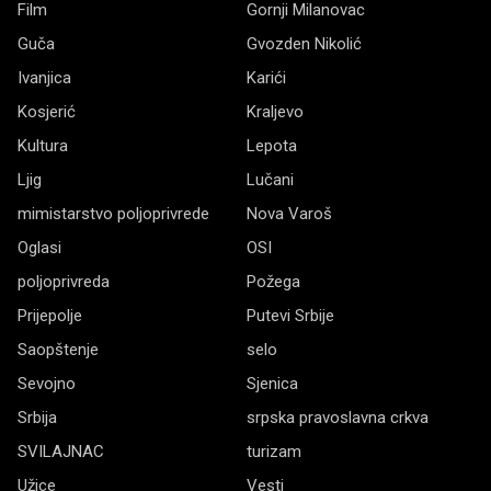
Film
Gornji Milanovac
Guča
Gvozden Nikolić
Ivanjica
Karići
Kosjerić
Kraljevo
Kultura
Lepota
Ljig
Lučani
mimistarstvo poljoprivrede
Nova Varoš
Oglasi
OSI
poljoprivreda
Požega
Prijepolje
Putevi Srbije
Saopštenje
selo
Sevojno
Sjenica
Srbija
srpska pravoslavna crkva
SVILAJNAC
turizam
Užice
Vesti