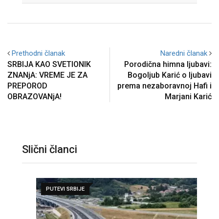
Prethodni članak
Naredni članak
SRBIJA KAO SVETIONIK
Porodična himna ljubavi:
ZNANjA: VREME JE ZA
Bogoljub Karić o ljubavi
PREPOROD
prema nezaboravnoj Hafi i
OBRAZOVANjA!
Marjani Karić
Slični članci
PUTEVI SRBIJE