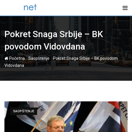
Skip
to
content
Pokret Snaga Srbije – BK
povodom Vidovdana
-
-
Početna
Saopštenje
Pokret Snaga Srbije – BK povodom
Vidovdana
SAOPŠTENJE