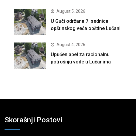
August 5, 2026
U Guči održana 7. sednica
opštinskog veća opštine Lučani
August 4, 2026
Upućen apel za racionalnu
potrošnju vode u Lučanima
Skorašnji Postovi