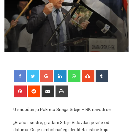
Google+
LinkedIn
Whatsapp
StumbleUpon
Tumblr
Pinterest
Reddit
Share
Print
via
Email
U saopštenju Pokreta Snaga Srbije – BK navodi se:
„Braćo i sestre, građani Srbije,Vidovdan je više od
datuma. On je simbol našeg identiteta, istine koju