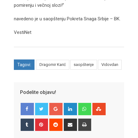
pomirenju i večnoj slozi!”
navedeno je u saopštenju Pokreta Snaga Srbije – BK.
VestiNet
Tagovi:
Dragomir Karić
saopštenje
Vidovdan
Podelite objavu!
Google+
LinkedIn
Whatsapp
StumbleUpon
Tumblr
Pinterest
Reddit
Share
Print
via
Email