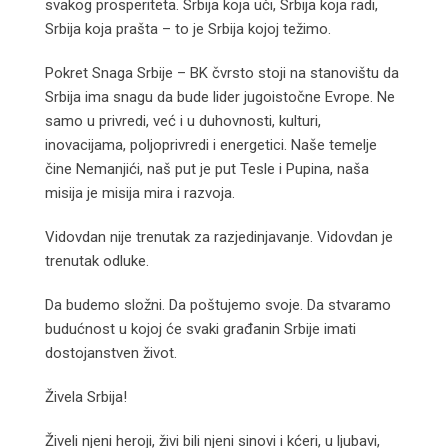
svakog prosperiteta. Srbija koja uči, Srbija koja radi,
Srbija koja prašta – to je Srbija kojoj težimo.
Pokret Snaga Srbije – BK čvrsto stoji na stanovištu da
Srbija ima snagu da bude lider jugoistočne Evrope. Ne
samo u privredi, već i u duhovnosti, kulturi,
inovacijama, poljoprivredi i energetici. Naše temelje
čine Nemanjići, naš put je put Tesle i Pupina, naša
misija je misija mira i razvoja.
Vidovdan nije trenutak za razjedinjavanje. Vidovdan je
trenutak odluke.
Da budemo složni. Da poštujemo svoje. Da stvaramo
budućnost u kojoj će svaki građanin Srbije imati
dostojanstven život.
Živela Srbija!
Živeli njeni heroji, živi bili njeni sinovi i kćeri, u ljubavi,