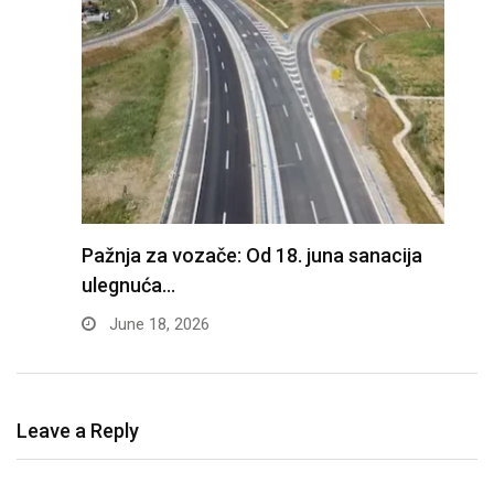
ke
Pažnja za vozače: Od 18. juna sanacija
K
ulegnuća…
p
June 18, 2026
Leave a Reply