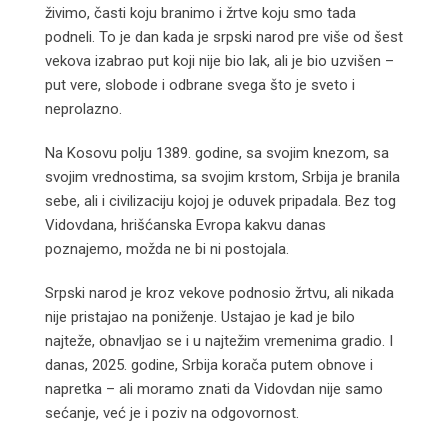
živimo, časti koju branimo i žrtve koju smo tada
podneli. To je dan kada je srpski narod pre više od šest
vekova izabrao put koji nije bio lak, ali je bio uzvišen –
put vere, slobode i odbrane svega što je sveto i
neprolazno.
Na Kosovu polju 1389. godine, sa svojim knezom, sa
svojim vrednostima, sa svojim krstom, Srbija je branila
sebe, ali i civilizaciju kojoj je oduvek pripadala. Bez tog
Vidovdana, hrišćanska Evropa kakvu danas
poznajemo, možda ne bi ni postojala.
Srpski narod je kroz vekove podnosio žrtvu, ali nikada
nije pristajao na poniženje. Ustajao je kad je bilo
najteže, obnavljao se i u najtežim vremenima gradio. I
danas, 2025. godine, Srbija korača putem obnove i
napretka – ali moramo znati da Vidovdan nije samo
sećanje, već je i poziv na odgovornost.