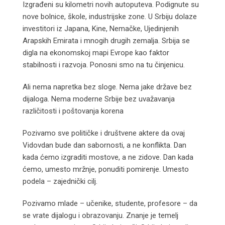
Izgrađeni su kilometri novih autoputeva. Podignute su
nove bolnice, škole, industrijske zone. U Srbiju dolaze
investitori iz Japana, Kine, Nemačke, Ujedinjenih
Arapskih Emirata i mnogih drugih zemalja. Srbija se
digla na ekonomskoj mapi Evrope kao faktor
stabilnosti i razvoja. Ponosni smo na tu činjenicu.
Ali nema napretka bez sloge. Nema jake države bez
dijaloga. Nema moderne Srbije bez uvažavanja
različitosti i poštovanja korena
Pozivamo sve političke i društvene aktere da ovaj
Vidovdan bude dan sabornosti, a ne konflikta. Dan
kada ćemo izgraditi mostove, a ne zidove. Dan kada
ćemo, umesto mržnje, ponuditi pomirenje. Umesto
podela – zajednički cilj.
Pozivamo mlade – učenike, studente, profesore – da
se vrate dijalogu i obrazovanju. Znanje je temelj