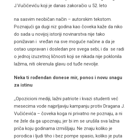
J.Vučićeviću koji je danas zakoračio u 52. leto
na sasvim neobičan način – autorskim tekstom.
Poznajući ga dugi niz godina kao čoveka kaže da niko
do sada u novijoj istoriji novinarstva nije tako
ponižavan i vređan na sve moguće načine a da je
ostao uspravan i dosledan pre svega sebi, i da se radi
o jednoj izuzetnoj ličnosti koji se nikada nije poklonila
lažima, niti okrenula glavu od tuđe nevolje.
Neka ti rođendan donese mir, ponos i novu snagu
za istinu
,,Opozicioni mediji, lažni patriote i kvazi studenti već
mesecima vode najprljaviju kampanju protiv Dragana J.
Vučićevića – čoveka koga ni privatno ne poznaju, a ni
ne žele da ga upoznaju, jer bi im se urušila sva lažna
priča koju godinama izmišljaju. Ne znaju koliko je
porodica i ljudi tiho i bez pompe spasio, koliko je puta