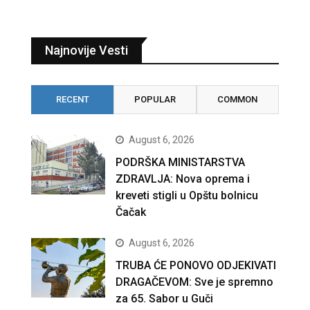
Najnovije Vesti
RECENT
POPULAR
COMMON
August 6, 2026
PODRŠKA MINISTARSTVA
ZDRAVLJA: Nova oprema i
kreveti stigli u Opštu bolnicu
Čačak
August 6, 2026
TRUBA ĆE PONOVO ODJEKIVATI
DRAGAČEVOM: Sve je spremno
za 65. Sabor u Guči