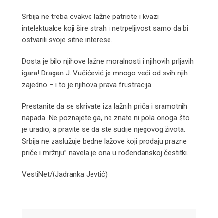
Srbija ne treba ovakve lažne patriote i kvazi
intelektualce koji šire strah i netrpeljivost samo da bi
ostvarili svoje sitne interese.
Dosta je bilo njihove lažne moralnosti i njihovih prljavih
igara! Dragan J. Vučićević je mnogo veći od svih njih
zajedno – i to je njihova prava frustracija.
Prestanite da se skrivate iza lažnih priča i sramotnih
napada. Ne poznajete ga, ne znate ni pola onoga što
je uradio, a pravite se da ste sudije njegovog života.
Srbija ne zaslužuje bedne lažove koji prodaju prazne
priče i mržnju” navela je ona u rođendanskoj čestitki.
VestiNet/(Jadranka Jevtić)