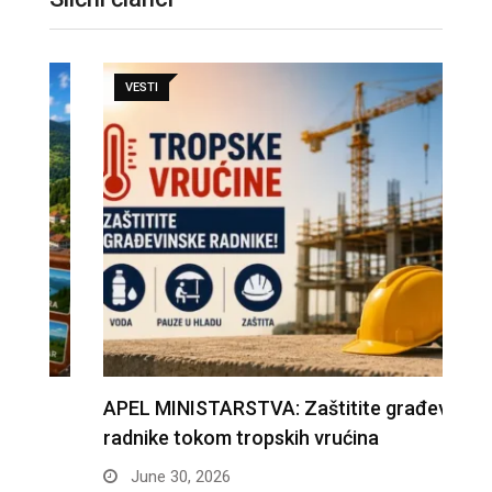
VESTI
APEL MINISTARSTVA: Zaštitite građevinske
D
radnike tokom tropskih vrućina
n
June 30, 2026