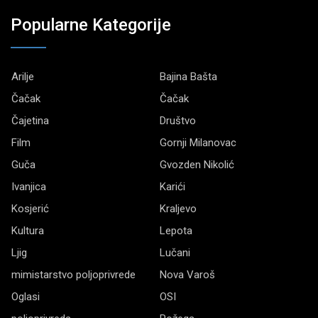
Popularne Kategorije
Arilje
Bajina Bašta
Čačak
Čačak
Čajetina
Društvo
Film
Gornji Milanovac
Guča
Gvozden Nikolić
Ivanjica
Karići
Kosjerić
Kraljevo
Kultura
Lepota
Ljig
Lučani
mimistarstvo poljoprivrede
Nova Varoš
Oglasi
OSI