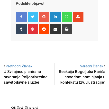
Podelite objavu!
Google+
LinkedIn
Whatsapp
StumbleUpon
Tumblr
Pinterest
Reddit
Share
Print
via
Email
Prethodni članak
Naredni članak
U Svilajncu planirano
Reakcija Bogoljuba Karića
otvaranje Poljoprivredne
povodom pominjanja u
savetodavne službe
kontekstu tzv. „lustracije”
Slični članci