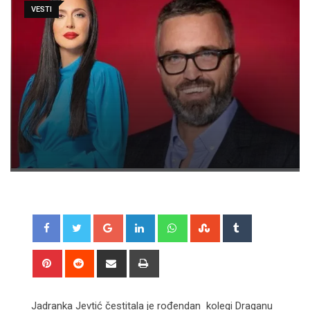
VESTI
Google+
LinkedIn
Whatsapp
StumbleUpon
Tumblr
Pinterest
Reddit
Share
Print
via
Email
Jadranka Jevtić čestitala je rođendan kolegi Draganu