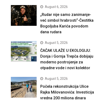
August 6, 2026
„Rudar nije samo zanimanje-
već simbol hrabrosti“-Čestitka
Bogoljuba Karića povodom
dana rudara
August 5, 2026
ČAČAK ULAŽE U EKOLOGIJU:
Donja i Gornja Trepča dobijaju
moderno postrojenje za
otpadne vode i novi kolektor
August 5, 2026
Počela rekonstrukcija Ulice
Rajka Milovanovića: Investicija
vredna 200 miliona dinara