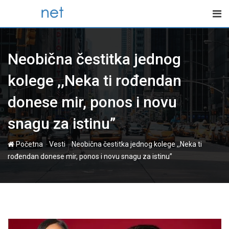
Skip
to
content
Neobična čestitka jednog
kolege ,,Neka ti rođendan
donese mir, ponos i novu
snagu za istinu”
-
-
Početna
Vesti
Neobična čestitka jednog kolege ,,Neka ti
rođendan donese mir, ponos i novu snagu za istinu”