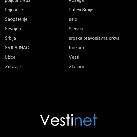
poljoprivreda
Požega
Prijepolje
Putevi Srbije
Saopštenje
selo
Sevojno
Sjenica
Srbija
srpska pravoslavna crkva
SVILAJNAC
turizam
Užice
Vesti
Zdravlje
Zlatibor