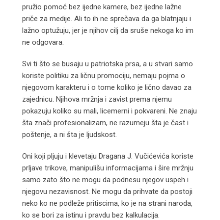
pružio pomoć bez ijedne kamere, bez ijedne lažne
priče za medije. Ali to ih ne sprečava da ga blatnjaju i
lažno optužuju, jer je njihov cilj da sruše nekoga ko im
ne odgovara.
Svi ti što se busaju u patriotska prsa, a u stvari samo
koriste politiku za ličnu promociju, nemaju pojma o
njegovom karakteru i o tome koliko je lično davao za
zajednicu. Njihova mržnja i zavist prema njemu
pokazuju koliko su mali, licemerni i pokvareni. Ne znaju
šta znači profesionalizam, ne razumeju šta je čast i
poštenje, a ni šta je ljudskost.
Oni koji pljuju i klevetaju Dragana J. Vučićevića koriste
prljave trikove, manipulišu informacijama i šire mržnju
samo zato što ne mogu da podnesu njegov uspeh i
njegovu nezavisnost. Ne mogu da prihvate da postoji
neko ko ne podleže pritiscima, ko je na strani naroda,
ko se bori za istinu i pravdu bez kalkulacija.