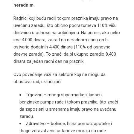
neradnim.
Radnici koji budu radili tokom praznika imaju pravo na
uvećanu zaradu, što obično podrazumeva 110% višu
dnevnicu u odnosu na uobičajenu. Na primer, ako neko
ima 4.000 dinara, za rad na neradnom danu on bi
ostvario dodatnih 4.400 dinara (110% od osnovne
dnevne zarade). To znači da bi ukupno zaradio 8.400
dinara za jedan radni dan na praznik.
Ovo povećanje važi za sektore koji ne mogu da
obustave rad, uključujući:
Trgovinu – mnogi supermarketi, kiosci i
benzinske pumpe rade i tokom praznika, što znači
da zaposleni u smenama imaju pravo na uvećanu
zaradu.
Zdravstvo – bolnice, hitna pomoć, apoteke i
druge zdravstvene ustanove moraju da rade