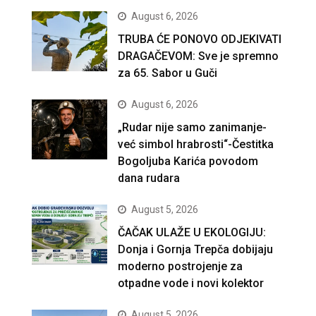
August 6, 2026
TRUBA ĆE PONOVO ODJEKIVATI
DRAGAČEVOM: Sve je spremno
za 65. Sabor u Guči
August 6, 2026
„Rudar nije samo zanimanje-
već simbol hrabrosti“-Čestitka
Bogoljuba Karića povodom
dana rudara
August 5, 2026
ČAČAK ULAŽE U EKOLOGIJU:
Donja i Gornja Trepča dobijaju
moderno postrojenje za
otpadne vode i novi kolektor
August 5, 2026