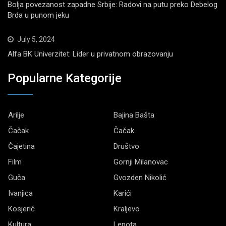
Bolja povezanost zapadne Srbije: Radovi na putu preko Debelog
Brda u punom jeku
July 5, 2024
Alfa BK Univerzitet: Lider u privatnom obrazovanju
Popularne Kategorije
Arilje
Bajina Bašta
Čačak
Čačak
Čajetina
Društvo
Film
Gornji Milanovac
Guča
Gvozden Nikolić
Ivanjica
Karići
Kosjerić
Kraljevo
Kultura
Lepota