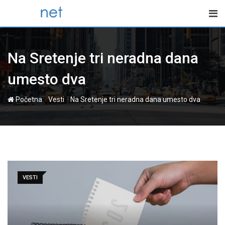
Skip
to
content
Na Sretenje tri neradna dana
umesto dva
-
-
Početna
Vesti
Na Sretenje tri neradna dana umesto dva
VESTI