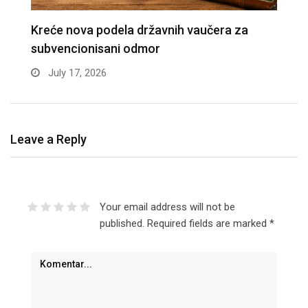
APEL MINISTARSTVA: Zaštitite građevinske
D
radnike tokom tropskih vrućina
n
June 30, 2026
Leave a Reply
Your email address will not be
published.
Required fields are marked
*