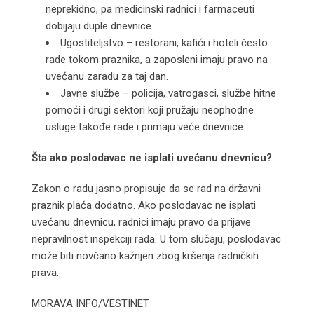
neprekidno, pa medicinski radnici i farmaceuti
dobijaju duple dnevnice.
Ugostiteljstvo – restorani, kafići i hoteli često
rade tokom praznika, a zaposleni imaju pravo na
uvećanu zaradu za taj dan.
Javne službe – policija, vatrogasci, službe hitne
pomoći i drugi sektori koji pružaju neophodne
usluge takođe rade i primaju veće dnevnice.
Šta ako poslodavac ne isplati uvećanu dnevnicu?
Zakon o radu jasno propisuje da se rad na državni
praznik plaća dodatno. Ako poslodavac ne isplati
uvećanu dnevnicu, radnici imaju pravo da prijave
nepravilnost inspekciji rada. U tom slučaju, poslodavac
može biti novčano kažnjen zbog kršenja radničkih
prava.
MORAVA INFO/VESTINET