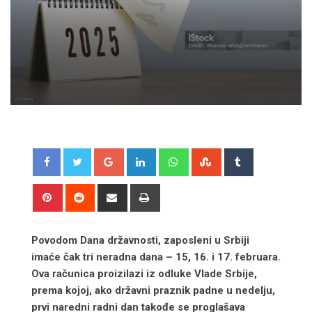
Google+
LinkedIn
Whatsapp
StumbleUpon
Tumblr
Pinterest
Reddit
Share
Print
via
Email
Povodom Dana državnosti, zaposleni u Srbiji
imaće čak tri neradna dana – 15, 16. i 17. februara.
Ova računica proizilazi iz odluke Vlade Srbije,
prema kojoj, ako državni praznik padne u nedelju,
prvi naredni radni dan takođe se proglašava