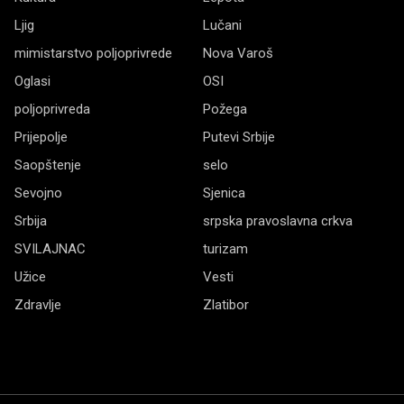
Ljig
Lučani
mimistarstvo poljoprivrede
Nova Varoš
Oglasi
OSI
poljoprivreda
Požega
Prijepolje
Putevi Srbije
Saopštenje
selo
Sevojno
Sjenica
Srbija
srpska pravoslavna crkva
SVILAJNAC
turizam
Užice
Vesti
Zdravlje
Zlatibor