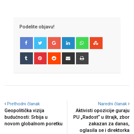
Podelite objavu!
Google+
LinkedIn
Whatsapp
StumbleUpon
Tumblr
Pinterest
Reddit
Share
Print
via
Email
Prethodni članak
Naredni članak
Geopolitička vizija
Aktivisti opozicije guraju
budućnosti: Srbija u
PU „Radost” u štrajk, zbor
novom globalnom poretku
zakazan za danas,
oglasila se i direktorka