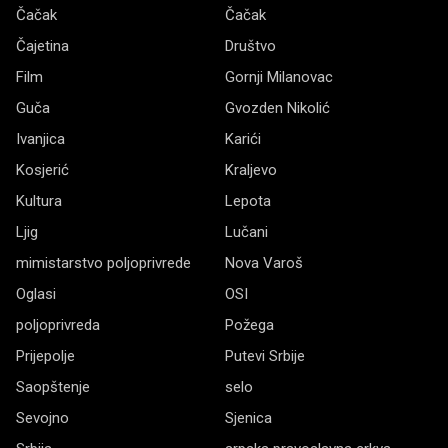
Čačak
Čačak
Čajetina
Društvo
Film
Gornji Milanovac
Guča
Gvozden Nikolić
Ivanjica
Karići
Kosjerić
Kraljevo
Kultura
Lepota
Ljig
Lučani
mimistarstvo poljoprivrede
Nova Varoš
Oglasi
OSI
poljoprivreda
Požega
Prijepolje
Putevi Srbije
Saopštenje
selo
Sevojno
Sjenica