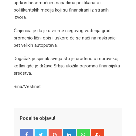
uprkos besomučnim napadima politikanata i
politikantskih medija koji su finansirani iz stranih
izvora.
Činjenica je da je u vreme njegovog vođenja grad
promenio lični opis i uskoro će se naći na raskrsnici
pet velikih autoputeva.
Dugačak je spisak svega što je urađeno u moravskoj
kotlini gde je država Srbija uložila ogromna finansijska
sredstva.
Rina/Vestinet
Podelite objavu!
Google+
LinkedIn
Whatsapp
StumbleUpon