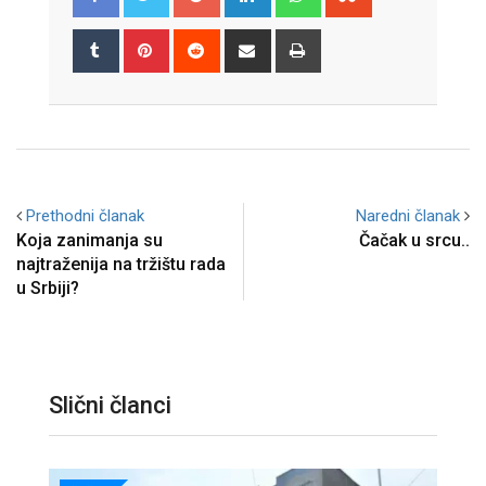
Tumblr
Pinterest
Reddit
Share
Print
via
Email
Prethodni članak
Naredni članak
Koja zanimanja su
Čačak u srcu..
najtraženija na tržištu rada
u Srbiji?
Slični članci