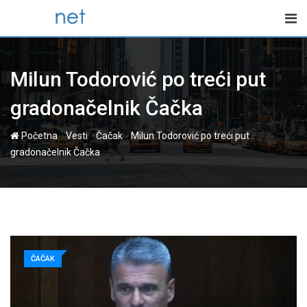
Skip
to
content
Milun Todorović po treći put
gradonačelnik Čačka
-
-
-
Početna
Vesti
Čačak
Milun Todorović po treći put
gradonačelnik Čačka
ČAČAK