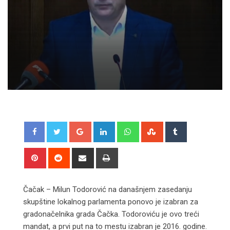
Google+
LinkedIn
Whatsapp
StumbleUpon
Tumblr
Pinterest
Reddit
Share
Print
via
Email
Čačak – Milun Todorović na današnjem zasedanju
skupštine lokalnog parlamenta ponovo je izabran za
gradonačelnika grada Čačka. Todoroviću je ovo treći
mandat, a prvi put na to mestu izabran je 2016. godine.