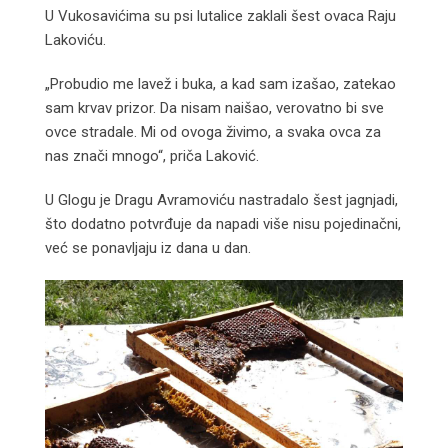
U Vukosavićima su psi lutalice zaklali šest ovaca Raju
Lakoviću.
„Probudio me lavež i buka, a kad sam izašao, zatekao
sam krvav prizor. Da nisam naišao, verovatno bi sve
ovce stradale. Mi od ovoga živimo, a svaka ovca za
nas znači mnogo“, priča Laković.
U Glogu je Dragu Avramoviću nastradalo šest jagnjadi,
što dodatno potvrđuje da napadi više nisu pojedinačni,
već se ponavljaju iz dana u dan.