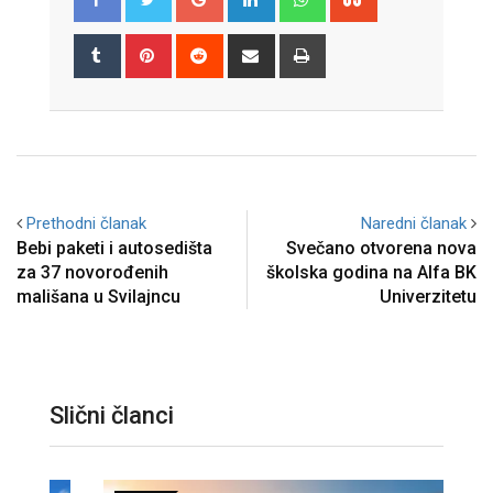
Tumblr
Pinterest
Reddit
Share
Print
via
Email
Prethodni članak
Naredni članak
Bebi paketi i autosedišta
Svečano otvorena nova
za 37 novorođenih
školska godina na Alfa BK
mališana u Svilajncu
Univerzitetu
Slični članci