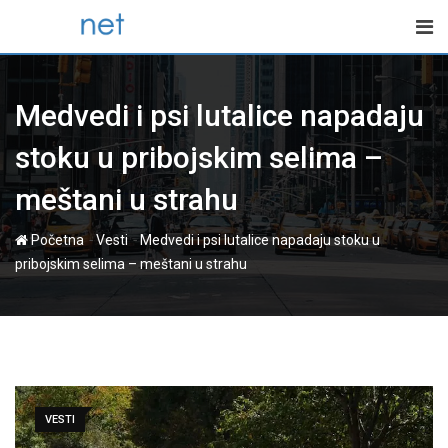
Skip
to
content
Medvedi i psi lutalice napadaju
stoku u pribojskim selima –
meštani u strahu
-
-
Početna
Vesti
Medvedi i psi lutalice napadaju stoku u
pribojskim selima – meštani u strahu
VESTI