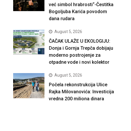
već simbol hrabrosti“-Čestitka
Bogoljuba Karića povodom
dana rudara
August 5, 2026
ČAČAK ULAŽE U EKOLOGIJU:
Donja i Gornja Trepča dobijaju
moderno postrojenje za
otpadne vode i novi kolektor
August 5, 2026
Počela rekonstrukcija Ulice
Rajka Milovanovića: Investicija
vredna 200 miliona dinara