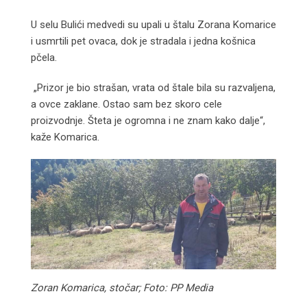
U selu Bulići medvedi su upali u štalu Zorana Komarice
i usmrtili pet ovaca, dok je stradala i jedna košnica
pčela.
„Prizor je bio strašan, vrata od štale bila su razvaljena,
a ovce zaklane. Ostao sam bez skoro cele
proizvodnje. Šteta je ogromna i ne znam kako dalje“,
kaže Komarica.
Zoran Komarica, stočar; Foto: PP Media