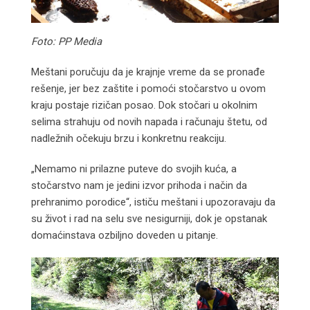
Foto: PP Media
Meštani poručuju da je krajnje vreme da se pronađe
rešenje, jer bez zaštite i pomoći stočarstvo u ovom
kraju postaje rizičan posao. Dok stočari u okolnim
selima strahuju od novih napada i računaju štetu, od
nadležnih očekuju brzu i konkretnu reakciju.
„Nemamo ni prilazne puteve do svojih kuća, a
stočarstvo nam je jedini izvor prihoda i način da
prehranimо porodice“, ističu meštani i upozoravaju da
su život i rad na selu sve nesigurniji, dok je opstanak
domaćinstava ozbiljno doveden u pitanje.