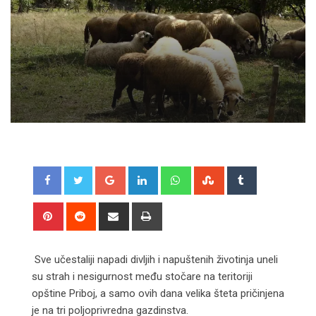
Google+
LinkedIn
Whatsapp
StumbleUpon
Tumblr
Pinterest
Reddit
Share
Print
via
Email
Sve učestaliji napadi divljih i napuštenih životinja uneli
su strah i nesigurnost među stočare na teritoriji
opštine Priboj, a samo ovih dana velika šteta pričinjena
je na tri poljoprivredna gazdinstva.