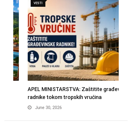
VESTI
APEL MINISTARSTVA: Zaštitite građevinske
D
radnike tokom tropskih vrućina
n
June 30, 2026