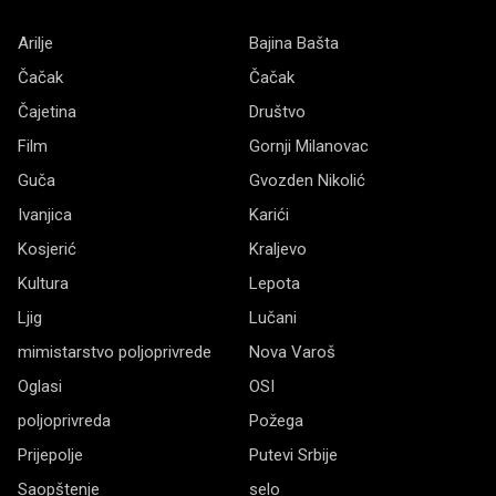
Arilje
Bajina Bašta
Čačak
Čačak
Čajetina
Društvo
Film
Gornji Milanovac
Guča
Gvozden Nikolić
Ivanjica
Karići
Kosjerić
Kraljevo
Kultura
Lepota
Ljig
Lučani
mimistarstvo poljoprivrede
Nova Varoš
Oglasi
OSI
poljoprivreda
Požega
Prijepolje
Putevi Srbije
Saopštenje
selo