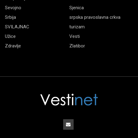
Sevojno
Sjenica
Srbija
srpska pravoslavna crkva
SVILAJNAC
turizam
Užice
Vesti
Zdravlje
Zlatibor