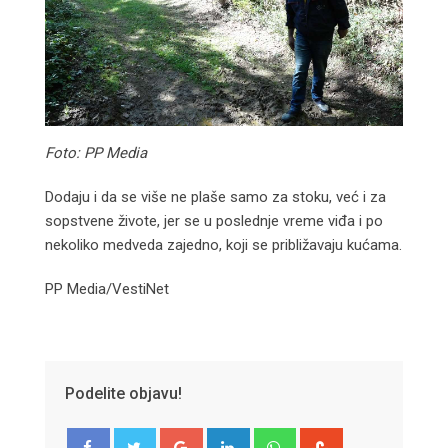
Foto: PP Media
Dodaju i da se više ne plaše samo za stoku, već i za
sopstvene živote, jer se u poslednje vreme viđa i po
nekoliko medveda zajedno, koji se približavaju kućama.
PP Media/VestiNet
Podelite objavu!
Google+
LinkedIn
Whatsapp
StumbleUpon