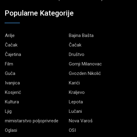
Popularne Kategorije
Arilje
Bajina Bašta
Čačak
Čačak
Čajetina
Društvo
Film
Gornji Milanovac
Guča
Gvozden Nikolić
Ivanjica
Karići
Kosjerić
Kraljevo
Kultura
Lepota
Ljig
Lučani
mimistarstvo poljoprivrede
Nova Varoš
Oglasi
OSI