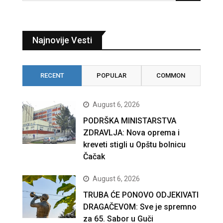
Najnovije Vesti
RECENT
POPULAR
COMMON
August 6, 2026
PODRŠKA MINISTARSTVA
ZDRAVLJA: Nova oprema i
kreveti stigli u Opštu bolnicu
Čačak
August 6, 2026
TRUBA ĆE PONOVO ODJEKIVATI
DRAGAČEVOM: Sve je spremno
za 65. Sabor u Guči