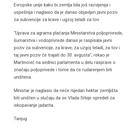
Evropske unije kako bi zemlja bila još razvijenija i
uspešnija i naglasio da je danas objavljen javni poziv
za subvencije za krave i ugzoj teladi za tov.
“Uprava za agrarna plaćanja Ministarstva poljoprivrede,
šumarstva i vodoprivrede danas je raspisala javni
poziv za subvencije, za krave, za uzgoj teladi, za tov i
taj javni poziv će trajati do 30. avgusta”, rekao je
Martinović na sednici parlamenta u delu rasprave o
značaju poljoprivede i tome da će rudarenjem biti
uništena.
Ministar je naglasio da neće nijedan hektar zemljišta
biti uništen u slučaju da se Vlada Srbije opredeli za
iskopavanje jadarita.
Tanjug