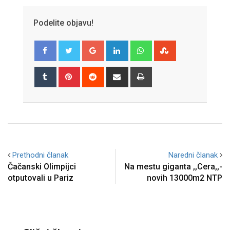
Podelite objavu!
Google+
LinkedIn
Whatsapp
StumbleUpon
Tumblr
Pinterest
Reddit
Share
Print
via
Email
Prethodni članak
Naredni članak
Čačanski Olimpijci
Na mestu giganta ,,Cera,,-
otputovali u Pariz
novih 13000m2 NTP