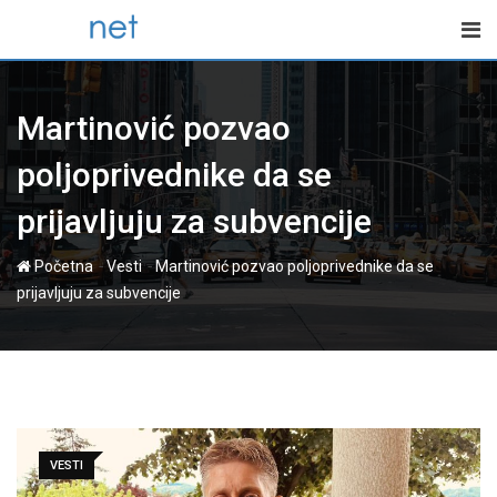
Skip
to
content
Martinović pozvao
poljoprivednike da se
prijavljuju za subvencije
-
-
Početna
Vesti
Martinović pozvao poljoprivednike da se
prijavljuju za subvencije
VESTI