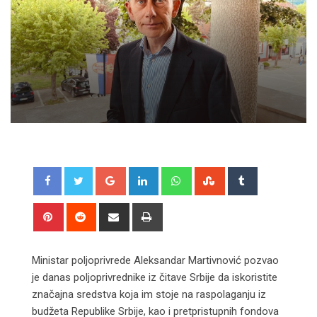
Google+
LinkedIn
Whatsapp
StumbleUpon
Tumblr
Pinterest
Reddit
Share
Print
via
Email
Ministar poljoprivrede Aleksandar Martivnović pozvao
je danas poljoprivrednike iz čitave Srbije da iskoristite
značajna sredstva koja im stoje na raspolaganju iz
budžeta Republike Srbije, kao i pretpristupnih fondova