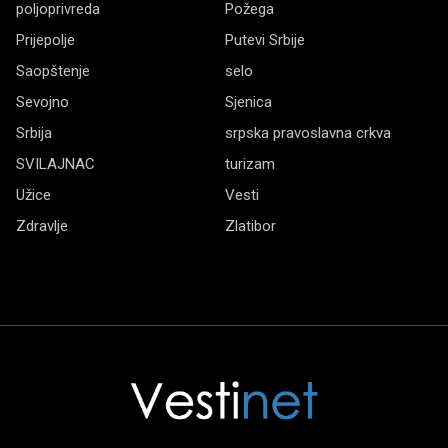
poljoprivreda
Požega
Prijepolje
Putevi Srbije
Saopštenje
selo
Sevojno
Sjenica
Srbija
srpska pravoslavna crkva
SVILAJNAC
turizam
Užice
Vesti
Zdravlje
Zlatibor