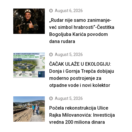
August 6, 2026
„Rudar nije samo zanimanje-
već simbol hrabrosti“-Čestitka
Bogoljuba Karića povodom
dana rudara
August 5, 2026
ČAČAK ULAŽE U EKOLOGIJU:
Donja i Gornja Trepča dobijaju
moderno postrojenje za
otpadne vode i novi kolektor
August 5, 2026
Počela rekonstrukcija Ulice
Rajka Milovanovića: Investicija
vredna 200 miliona dinara